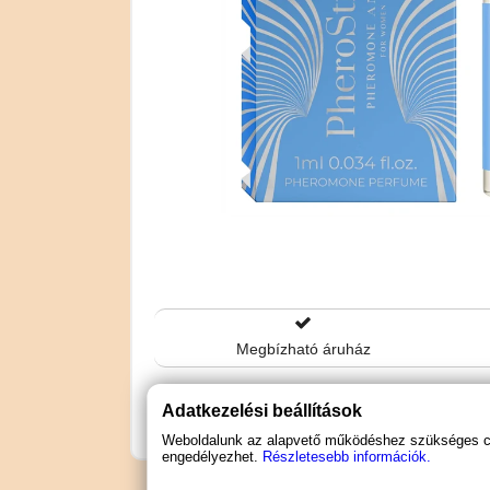
Megbízható áruház
Használati útmutató letöltése (PDF)
Adatkezelési beállítások
Weboldalunk az alapvető működéshez szükséges coo
engedélyezhet.
Részletesebb információk.