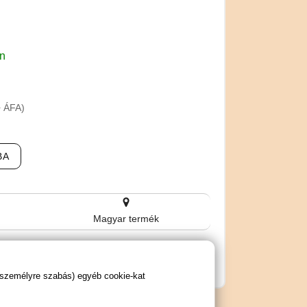
en
+ ÁFA)
BA
Magyar termék
 személyre szabás) egyéb cookie-kat