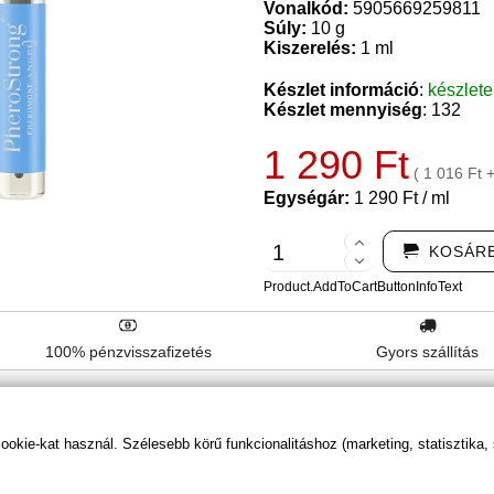
Vonalkód:
5905669259811
Súly:
10 g
Kiszerelés:
1 ml
Készlet információ
:
készlet
Készlet mennyiség
: 132
1 290 Ft
( 1 016 Ft 
Egységár:
1 290 Ft / ml
KOSÁR
Product.AddToCartButtonInfoText
100% pénzvisszafizetés
Gyors szállítás
kie-kat használ. Szélesebb körű funkcionalitáshoz (marketing, statisztika,