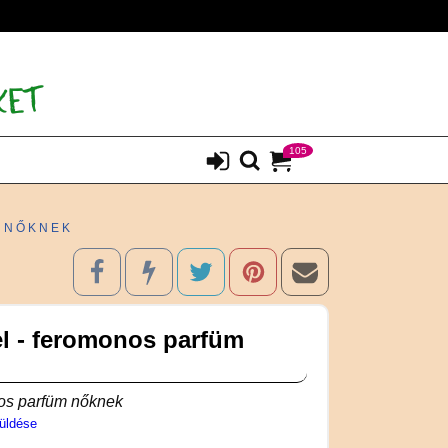
105
 NŐKNEK
l - feromonos parfüm
os parfüm nőknek
üldése