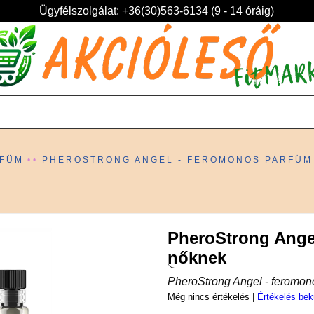
Ügyfélszolgálat: +36(30)563-6134 (9 - 14 óráig)
RFÜM
PHEROSTRONG ANGEL - FEROMONOS PARFÜM
PheroStrong Ange
nőknek
PheroStrong Angel - feromon
Még nincs értékelés
|
Értékelés bek