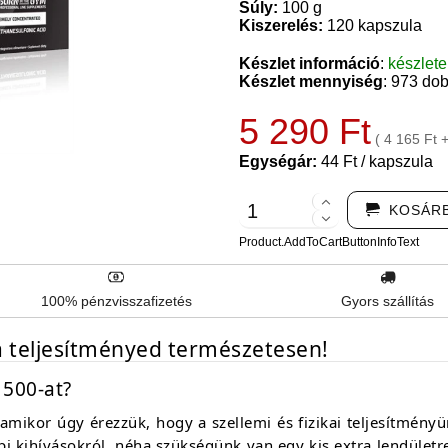
Súly:
100 g
Kiszerelés:
120 kapszula
Készlet információ
:
készlet
Készlet mennyiség
: 973 do
5 290 Ft
( 4 165 Ft 
Egységár:
44 Ft / kapszula
KOSÁR
Product.AddToCartButtonInfoText
100% pénzvisszafizetés
Gyors szállítás
a teljesítményed természetesen!
1500-at?
mikor úgy érezzük, hogy a szellemi és fizikai teljesítményün
pi kihívásokról, néha szükségünk van egy kis extra lendüle