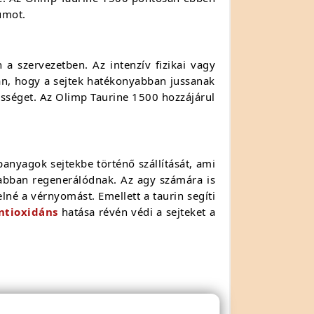
umot.
a szervezetben. Az intenzív fizikai vagy
ban, hogy a sejtek hatékonyabban jussanak
sességet. Az Olimp Taurine 1500 hozzájárul
panyagok sejtekbe történő szállítását, ami
rsabban regenerálódnak. Az agy számára is
lné a vérnyomást. Emellett a taurin segíti
ntioxidáns
hatása révén védi a sejteket a