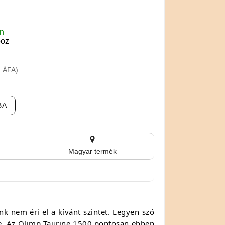
en
boz
+ ÁFA)
BA
Magyar termék
k nem éri el a kívánt szintet. Legyen szó
tre. Az Olimp Taurine 1500 pontosan ebben