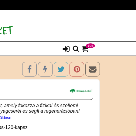
105
, amely fokozza a fizikai és szellemi
nyagcserét és segít a regenerációban!
üldése
ps-120-kapsz