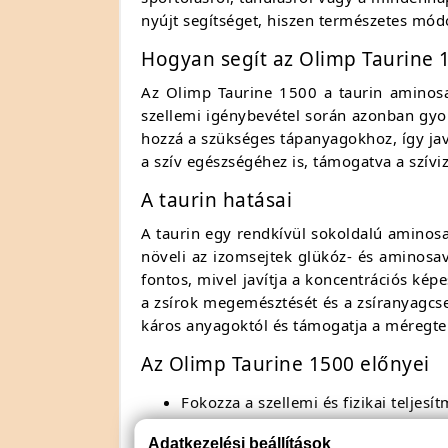
nyújt segítséget, hiszen természetes mó
Hogyan segít az Olimp Taurine 
Az Olimp Taurine 1500 a taurin aminosav
szellemi igénybevétel során azonban gyor
hozzá a szükséges tápanyagokhoz, így javí
a szív egészségéhez is, támogatva a szí
A taurin hatásai
A taurin egy rendkívül sokoldalú aminosav
növeli az izomsejtek glükóz- és aminosav
fontos, mivel javítja a koncentrációs kép
a zsírok megemésztését és a zsíranyagcs
káros anyagoktól és támogatja a méregtel
Az Olimp Taurine 1500 előnyei
Fokozza a szellemi és fizikai teljesí
Támogatja a szív egészségét
Adatkezelési beállítások