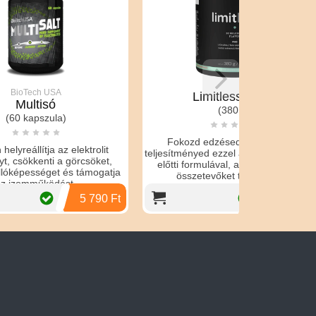
Limitless PWO
After g
(380 g)
Fokozd edzésed energiáját és
olit
Az After segíti
teljesítményed ezzel a különleges edzés
ket,
regenerá
előtti formulával, ami a legerősebb
ogatja
aminosavakkal
összetevőket tartalmazza.
cs
790 Ft
6 490 Ft