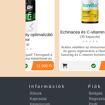
A
Echinacea és C-vitamin tabletta
Om
ptimalizáló
(30 kapszula)
Acélos védelem az immunrendszernek
Az ome
és gyors regeneráció a Havita bíbor
a
d! Támogasd a
kasvirág és C-vitamin kombinációjával!
te
ialakítását és
ronszinted!
11 990 Ft
2 490 Ft
Információk
Fiók
Rólunk
Belépés
Kapcsolat
Regisztrá
Impresszum
Profil