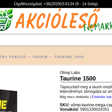
Ügyfélszolgálat: +36(30)563-6134 (9 - 14 óráig)
ÉNY FOKOZÓ
TAURIN
TAURINE 1500
Olimp Labs
Taurine 1500
Tapasztald meg a taurin erejét
teljesítményt, támogatja az a
Még nincs értékelés
|
Értékelés bek
SKU:
olimp-taurine-mega-ca
Vonalkód:
5901330024351