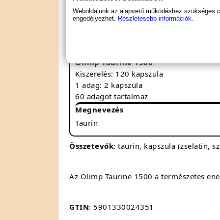
Javítja a tápanyagok hasznosulását
Segít a zsíranyagcserében és a fogy
Weboldalunk az alapvető működéshez szükséges coo
engedélyezhet.
Részletesebb információk.
Antioxidáns hatásával védi a sejteke
Olimp Taurine 1500
Kiszerelés: 120 kapszula
1 adag: 2 kapszula
60 adagot tartalmaz
Megnevezés
Taurin
Összetevők
: taurin, kapszula (zselatin, s
Az Olimp Taurine 1500 a természetes ener
GTIN
: 5901330024351