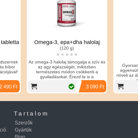
BioTech USA
ega-3, epa+dha halolaj
Multisó
(120 g)
(60 kapszula)
ga-3 halolaj támogatja a szív és
Gyorsan helyreállítja az elektr
z agy egészségét, miközben
egyensúlyt, csökkenti a görcsö
rmészetes módon csökkenti a
növeli az állóképességet és tám
gyulladásokat. Érezd te is a
az izomműködést.
különbséget!
3 090 Ft
5 
Tartalom
Szerzők
ció
Gyártók
Blog