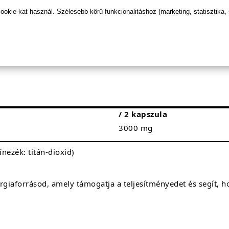
ásban
kie-kat használ. Szélesebb körű funkcionalitáshoz (marketing, statisztika,
t
/ 2 kapszula
3000 mg
zínezék: titán-dioxid)
giaforrásod, amely támogatja a teljesítményedet és segít, h