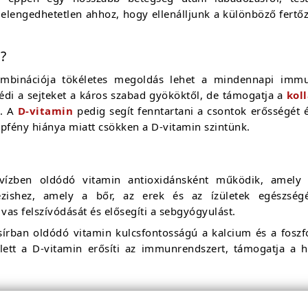
ngedhetetlen ahhoz, hogy ellenálljunk a különböző fertőzé
?
mbinációja tökéletes megoldás lehet a mindennapi imm
édi a sejteket a káros szabad gyököktől, de támogatja a
kol
z. A
D-vitamin
pedig segít fenntartani a csontok erősségét
pfény hiánya miatt csökken a D-vitamin szintünk.
ízben oldódó vitamin antioxidánsként működik, amely m
tézishez, amely a bőr, az erek és az ízületek egészsé
as felszívódását és elősegíti a sebgyógyulást.
sírban oldódó vitamin kulcsfontosságú a kalcium és a foszf
llett a D-vitamin erősíti az immunrendszert, támogatja a 