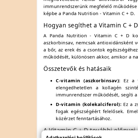
immunrendszerünk megfelelő működése ele
képbe a Panda Nutrition - Vitamin C + D.
Hogyan segíthet a Vitamin C + D
A Panda Nutrition - Vitamin C + D ko
aszkorbinsav, nemcsak antioxidánsként v
a bőr, az erek és a csontok egészségéhe
működését, különösen akkor, amikor a na
Összetevők és hatásaik
C-vitamin (aszkorbinsav):
Ez a v
elengedhetetlen a kollagén szin
immunrendszer működését, segíti a v
D-vitamin (kolekalciferol):
Ez a z
fogak egészségéért felelősek. Eme
közérzet fenntartásához.
A Vitamin C + D további előnyei
Adatkezelési beállítások