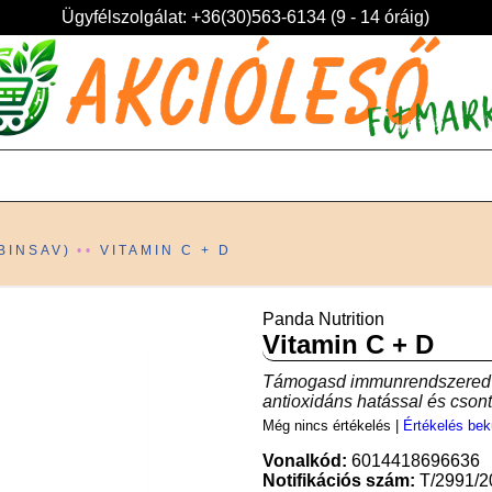
Ügyfélszolgálat: +36(30)563-6134 (9 - 14 óráig)
BINSAV)
VITAMIN C + D
Panda Nutrition
Vitamin C + D
Támogasd immunrendszered e
antioxidáns hatással és csont
Még nincs értékelés
|
Értékelés bek
Vonalkód:
6014418696636
Notifikációs szám:
T/2991/2