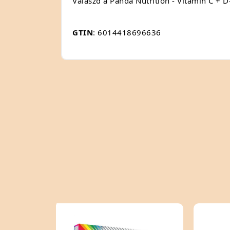
Válaszd a Panda Nutrition - Vitamin C + D-
GTIN
: 6014418696636