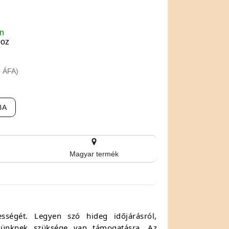
en
boz
+ ÁFA)
BA
Magyar termék
ességét. Legyen szó hideg időjárásról,
stünknek szüksége van támogatásra. Az