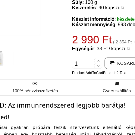
Súly:
100 g
Kiszerelés:
90 kapszula
Készlet információ
:
készlet
Készlet mennyiség
: 993 do
2 990 Ft
( 2 354 Ft 
Egységár:
33 Ft / kapszula
KOSÁR
Product.AddToCartButtonInfoText
100% pénzvisszafizetés
Gyors szállítás
+ D: Az immunrendszered legjobb barátja!
ed!
sai gyakran próbára teszik szervezetünk ellenálló kép
agy éppen egy hosszabb betegség utáni lábadozásról, te