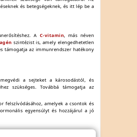
seknek és betegségeknek, és itt lép be a
unerősítéshez. A
C-vitamin
, más néven
lagén
szintézist is, amely elengedhetetlen
 és támogatja az immunrendszer hatékony
egvédi a sejteket a károsodástól, és
géhez szükséges. Továbbá támogatja az
or felszívódásához, amelyek a csontok és
hormonális egyensúlyt és hozzájárul a jó