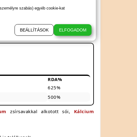
 személyre szabás) egyéb cookie-kat
BEÁLLÍTÁSOK
ELFOGADOM
RDA%
625%
500%
ium
zsírsavakkal alkotott sói,
Kálcium