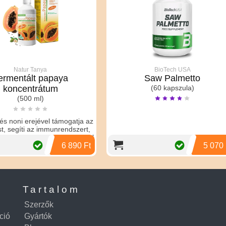
BioTech USA
Caffeine Ki
Saw Palmetto
(60 kapszula
(60 kapszula)
Az Olimp Caffeine Kick ka
fáradtság leküzdésé
koncentráció fokozás
mindennapjaid energik
produktívabbak leh
5 070 Ft
Tartalom
Szerzők
ció
Gyártók