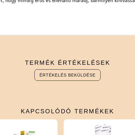
t, hogy mindig erős és ellenálló maradj, bármilyen kihívással 
TERMÉK
ÉRTÉKELÉSEK
ÉRTÉKELÉS BEKÜLDÉSE
KAPCSOLÓDÓ
TERMÉKEK