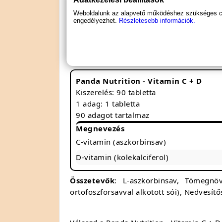
Támogatja az immunrendszer egész
Weboldalunk az alapvető működéshez szükséges coo
Elősegíti a bőr és a kötőszövetek eg
engedélyezhet.
Részletesebb információk.
Segít fenntartani a csontok erősségé
Antioxidánsként védi a sejteket a k
Panda Nutrition - Vitamin C + D
Kiszerelés: 90 tabletta
1 adag: 1 tabletta
90 adagot tartalmaz
Megnevezés
C-vitamin (aszkorbinsav)
D-vitamin (kolekalciferol)
Összetevők
: L-aszkorbinsav, Tömegnöv
ortofoszforsavval alkotott sói), Nedvesítős