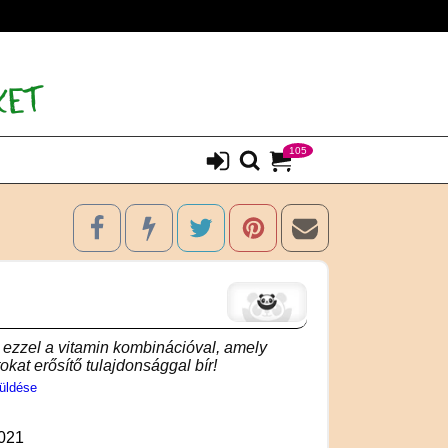
105
zzel a vitamin kombinációval, amely
okat erősítő tulajdonsággal bír!
üldése
021