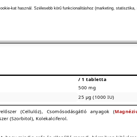
ségét.
kie-kat használ. Szélesebb körű funkcionalitáshoz (marketing, statisztika,
észségét.
t.
áros szabad gyököktől.
/ 1 tabletta
500 mg
25 µg (1000 IU)
előszer (Cellulóz), Csomósodásgátló anyagok (
Magnéz
zer (Szorbitol), Kolekalciferol.