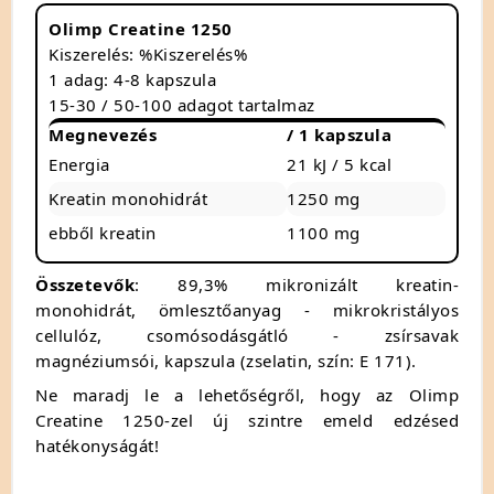
Olimp Creatine 1250
Kiszerelés: %Kiszerelés%
1 adag: 4-8 kapszula
15-30 / 50-100 adagot tartalmaz
Megnevezés
/ 1 kapszula
Energia
21 kJ / 5 kcal
Kreatin monohidrát
1250 mg
ebből kreatin
1100 mg
Összetevők
: 89,3% mikronizált kreatin-
monohidrát, ömlesztőanyag - mikrokristályos
cellulóz, csomósodásgátló - zsírsavak
magnéziumsói, kapszula (zselatin, szín: E 171).
Ne maradj le a lehetőségről, hogy az Olimp
Creatine 1250-zel új szintre emeld edzésed
hatékonyságát!