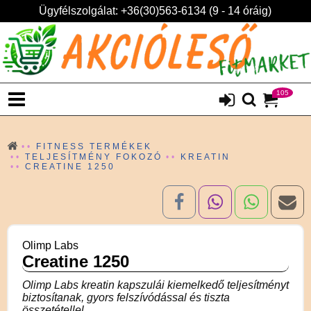
Ügyfélszolgálat: +36(30)563-6134 (9 - 14 óráig)
105
FITNESS TERMÉKEK
TELJESÍTMÉNY FOKOZÓ
KREATIN
CREATINE 1250
Olimp Labs
Creatine 1250
Olimp Labs kreatin kapszulái kiemelkedő teljesítményt
biztosítanak, gyors felszívódással és tiszta
összetétellel.