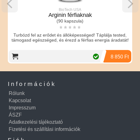
BioTech USA
Arginin férfiaknak
(90 kapszula)
g
Turbózd fel az erődet és állóképességed! Táplálja tested,
támogasd egészséged, és érezd a férfias energia áradatát!
8 850 Ft
Információk
Rólunk
Kapcsolat
Impresszum
ÁSZF
Adatkezelési tájékoztató
Fizetési és szállítási információk