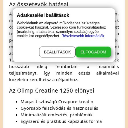
Az összetevők hatásai
Az Olimp Creatine 1250 fő összetevője a kreatin-
Adatkezelési beállítások
monohidrát, amely az izomrostok
Weboldalunk az alapvető működéshez szükséges
összehúzódásának kulcseleme. Ez a vegyület
cookie-kat használ. Szélesebb körű funkcionalitáshoz
(marketing, statisztika, személyre szabás) egyéb
természetesen is jelen van a szervezetedben, de a
cookie-kat engedélyezhet.
Részletesebb információk.
pótlása elengedhetetlen, ha komoly célokat tűztél ki
magad elé. A kreatin segít az ATP szintézisben, ami
BEÁLLÍTÁSOK
ELFOGADOM
az izomsejtek fő energiaforrása. Az Olimp Creatine
1250 használatával az izmaid képesek lesznek
hosszabb ideig fenntartani a maximális
teljesítményt, így minden edzés alkalmával
közelebb kerülhetsz a céljaidhoz.
Az Olimp Creatine 1250 előnyei
Magas tisztaságú Creapure kreatin
Gyorsabb felszívódás és hasznosulás
Minimalizált emésztési problémák
Egyszerű és praktikus kapszulás forma