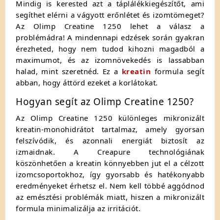
Mindig is kerested azt a táplálékkiegészítőt, ami
segíthet elérni a vágyott erőnlétet és izomtömeget?
Az Olimp Creatine 1250 lehet a válasz a
problémádra! A mindennapi edzések során gyakran
érezheted, hogy nem tudod kihozni magadból a
maximumot, és az izomnövekedés is lassabban
halad, mint szeretnéd. Ez a
kreatin
formula segít
abban, hogy áttörd ezeket a korlátokat.
Hogyan segít az Olimp Creatine 1250?
Az Olimp Creatine 1250 különleges mikronizált
kreatin-monohidrátot tartalmaz, amely gyorsan
felszívódik, és azonnali energiát biztosít az
izmaidnak. A Creapure technológiának
köszönhetően a kreatin könnyebben jut el a célzott
izomcsoportokhoz, így gyorsabb és hatékonyabb
eredményeket érhetsz el. Nem kell többé aggódnod
az emésztési problémák miatt, hiszen a mikronizált
formula minimalizálja az irritációt.