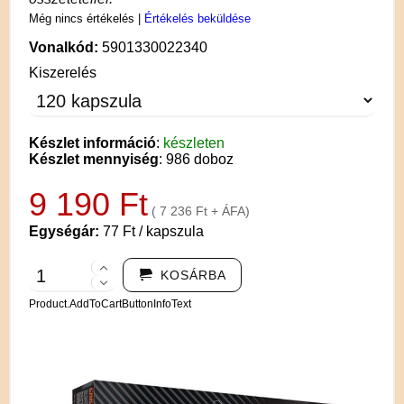
Még nincs értékelés
|
Értékelés beküldése
Vonalkód:
5901330022340
Kiszerelés
Készlet információ
:
készleten
Készlet mennyiség
: 986 doboz
9 190 Ft
( 7 236 Ft + ÁFA)
Egységár:
77 Ft / kapszula
KOSÁRBA
Product.AddToCartButtonInfoText