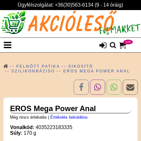
Ügyfélszolgálat: +36(30)563-6134 (9 - 14 óráig)
105
FELNŐTT PATIKA
SIKOSÍTÓ
SZILIKONBÁZISÚ
EROS MEGA POWER ANAL
EROS Mega Power Anal
Még nincs értékelés
|
Értékelés beküldése
Vonalkód:
4035223183335
Súly:
170 g