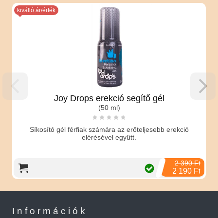
kiválló ár/érték
Joy Drops erekció segítő gél
(50 ml)
Síkosító gél férfiak számára az erőteljesebb erekció
elérésével együtt.
2 390 Ft
2 190 Ft
Információk