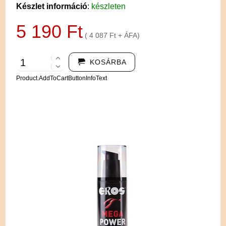
Készlet információ
:
készleten
5 190 Ft
( 4 087 Ft + ÁFA)
KOSÁRBA
Product.AddToCartButtonInfoText