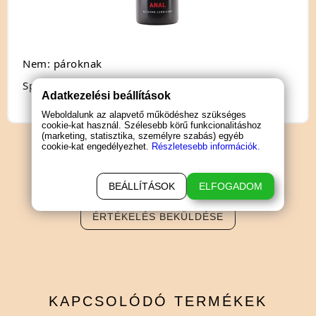
Nem: pároknak
Speciális jellemző: anál
Adatkezelési beállítások
Weboldalunk az alapvető működéshez szükséges
cookie-kat használ. Szélesebb körű funkcionalitáshoz
(marketing, statisztika, személyre szabás) egyéb
cookie-kat engedélyezhet.
Részletesebb információk.
TERMÉK
ÉRTÉKELÉSEK
BEÁLLÍTÁSOK
ELFOGADOM
ÉRTÉKELÉS BEKÜLDÉSE
KAPCSOLÓDÓ
TERMÉKEK