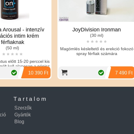
JoyDivision Ironman
Szuperhős magömlés
(30 ml)
toll
(6 ml)
Magömlés késleltető és erekció fokozó
spray férfiak számára
7 490 Ft
Tartalom
Szerzők
ció
Gyártók
Blog