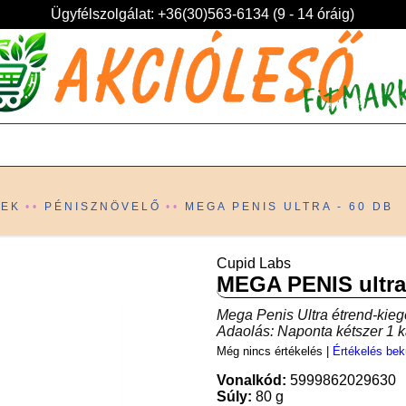
Ügyfélszolgálat: +36(30)563-6134 (9 - 14 óráig)
KEK
PÉNISZNÖVELŐ
MEGA PENIS ULTRA - 60 DB
Cupid Labs
MEGA PENIS ultra
Mega Penis Ultra étrend-kiegé
Adaolás: Naponta kétszer 1 k
Még nincs értékelés
|
Értékelés bek
Vonalkód:
5999862029630
Súly:
80 g