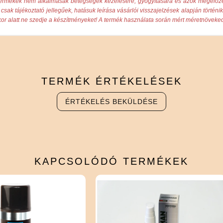
tő termékek nem alkalmasak betegségek kezelésére, gyógyítására és azok megelőz
csak tájékoztató jellegűek, hatásuk leírása vásárlói visszajelzések alapján történi
or alatt ne szedje a készítményeket! A termék használata során mért méretnöveked
TERMÉK
ÉRTÉKELÉSEK
ÉRTÉKELÉS BEKÜLDÉSE
KAPCSOLÓDÓ
TERMÉKEK