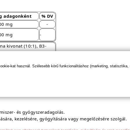
g adagonként
% DV
00 mg
-
00 mg
-
a kivonat (10:1), B3-
kie-kat használ. Szélesebb körű funkcionalitáshoz (marketing, statisztika,
elmiszer- és gyógyszeradagolás.
ására, kezelésére, gyógyítására vagy megelőzésére szolgál.