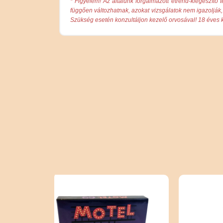
* Figyelem! Az általunk forgalmazott étrend-kiegészí
függően változhatnak, azokat vizsgálatok nem igazolják, 
Szükség esetén konzultáljon kezelő orvosával! 18 éves k