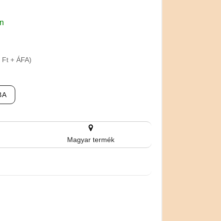
en
 Ft + ÁFA)
BA
Magyar termék