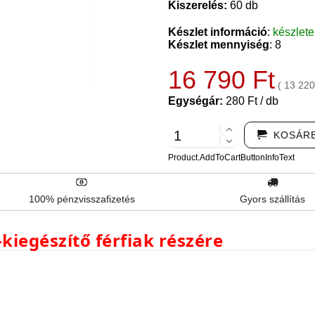
Kiszerelés:
60 db
Készlet információ
:
készlet
Készlet mennyiség
: 8
16 790 Ft
( 13 220
Egységár:
280 Ft / db
KOSÁR
Product.AddToCartButtonInfoText
100% pénzvisszafizetés
Gyors szállítás
kiegészítő férfiak részére