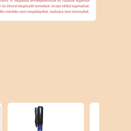
ésére. A megadott termékjellemzők és hatások egyéntől
k! Az étrend-kiegészítő termékek recept nélkül kaphatóak.
és mértéke nem megállapított, hatására nem bizonyított.