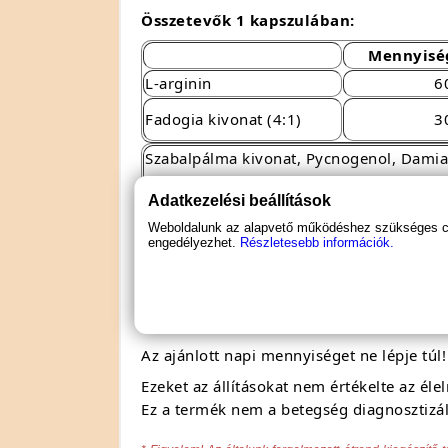
Összetevők 1 kapszulában:
Mennyisé
L-arginin
6
Fadogia kivonat (4:1)
3
Szabalpálma kivonat, Pycnogenol, Damian
vitamin, Cink, Piperin
Adatkezelési beállítások
*Daily Value = Napi érték
Weboldalunk az alapvető működéshez szükséges coo
engedélyezhet.
Részletesebb információk.
Figyelmeztetés:
Gyermekektől elzárva tartandó!
Tárolás:
Hűvös, száraz helyen.
Az ajánlott napi mennyiséget ne lépje túl!
Ezeket az állításokat nem értékelte az él
Ez a termék nem a betegség diagnosztizál