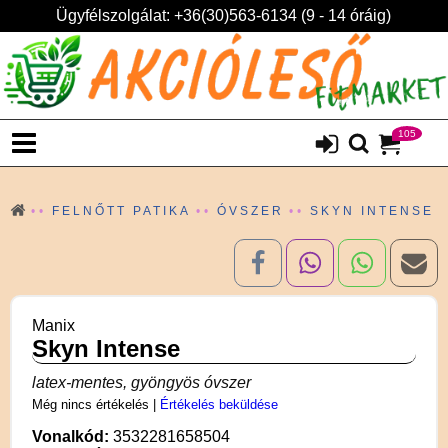
Ügyfélszolgálat: +36(30)563-6134 (9 - 14 óráig)
105
FELNŐTT PATIKA
ÓVSZER
SKYN INTENSE
Manix
Skyn Intense
latex-mentes, gyöngyös óvszer
Még nincs értékelés
|
Értékelés beküldése
Vonalkód:
3532281658504