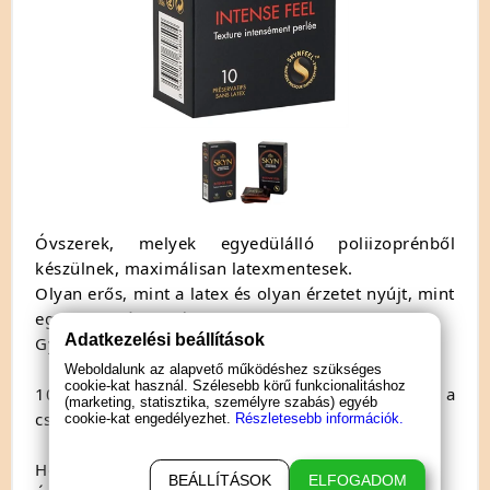
Óvszerek, melyek egyedülálló poliizoprénből
készülnek, maximálisan latexmentesek.
Olyan erős, mint a latex és olyan érzetet nyújt, mint
egy extra vékony óvszer.
Adatkezelési beállítások
Gyöngyös felszínnel.
Weboldalunk az alapvető működéshez szükséges
cookie-kat használ. Szélesebb körű funkcionalitáshoz
10db, síkosított, ondótartállyal ellátott óvszer a
(marketing, statisztika, személyre szabás) egyéb
csomagban.
cookie-kat engedélyezhet.
Részletesebb információk.
Hossz: 19cm.
BEÁLLÍTÁSOK
ELFOGADOM