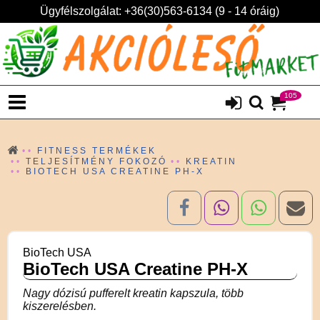
Ügyfélszolgálat: +36(30)563-6134 (9 - 14 óráig)
105
FITNESS TERMÉKEK
TELJESÍTMÉNY FOKOZÓ
KREATIN
BIOTECH USA CREATINE PH-X
BioTech USA
BioTech USA Creatine PH-X
Nagy dózisú pufferelt kreatin kapszula, több
kiszerelésben.