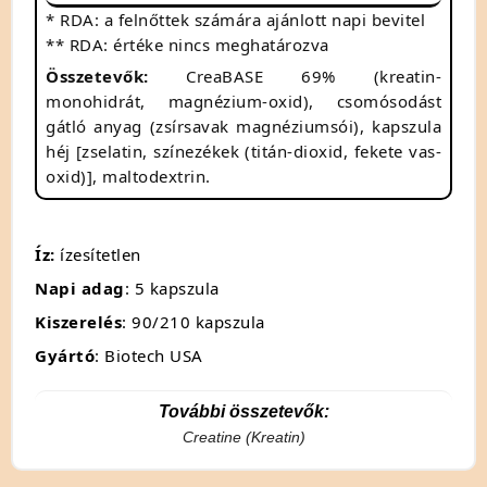
* RDA: a felnőttek számára ajánlott napi bevitel
** RDA: értéke nincs meghatározva
Összetevők:
CreaBASE 69% (kreatin-
monohidrát, magnézium-oxid), csomósodást
gátló anyag (zsírsavak magnéziumsói), kapszula
héj [zselatin, színezékek (titán-dioxid, fekete vas-
oxid)], maltodextrin.
Íz:
ízesítetlen
Napi adag
: 5 kapszula
Kiszerelés
: 90/210 kapszula
Gyártó
: Biotech USA
További összetevők:
Creatine (Kreatin)