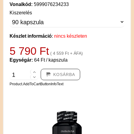
Vonalkód:
5999076234233
Kiszerelés
Készlet információ
:
nincs készleten
5 790 Ft
( 4 559 Ft + ÁFA)
Egységár:
64 Ft / kapszula
KOSÁRBA
Product.AddToCartButtonInfoText