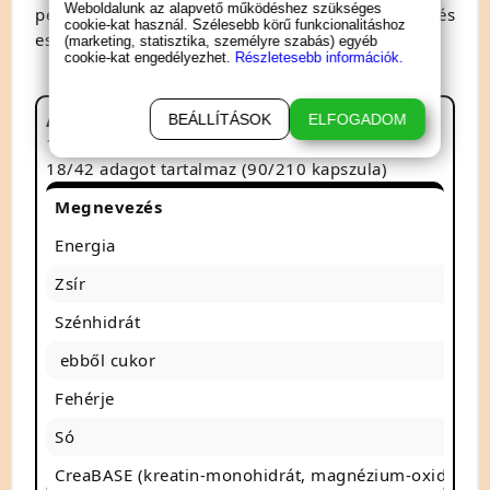
Weboldalunk az alapvető működéshez szükséges
perccel edzés előtt, míg pihenőnapokon reggel és
cookie-kat használ. Szélesebb körű funkcionalitáshoz
este, elosztva.
(marketing, statisztika, személyre szabás) egyéb
cookie-kat engedélyezhet.
Részletesebb információk.
A Creatine pH-X
tápérték adatai
BEÁLLÍTÁSOK
ELFOGADOM
1 adag: 5 kapszula
18/42 adagot tartalmaz (90/210 kapszula)
Megnevezés
10
Energia
75
Zsír
18
Szénhidrát
4.
ebből cukor
0 
Fehérje
1.
Só
0 
CreaBASE (kreatin-monohidrát, magnézium-oxid)
69