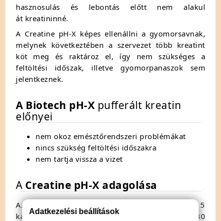
hasznosulás és lebontás előtt nem alakul
át kreatininné.
A Creatine pH-X képes ellenállni a gyomorsavnak,
melynek következtében a szervezet több kreatint
köt meg és raktároz el, így nem szükséges a
feltöltési időszak, illetve gyomorpanaszok sem
jelentkeznek.
A Biotech pH-X
pufferált kreatin
előnyei
nem okoz emésztőrendszeri problémákat
nincs szükség feltöltési időszakra
nem tartja vissza a vizet
A
Creatine pH-X adagolása
Az ajánlott napi beviteli mennyiség 3g, amelyet 5
Adatkezelési beállítások
kapszula bevétele fedez. Edzésnapokon szedje 30