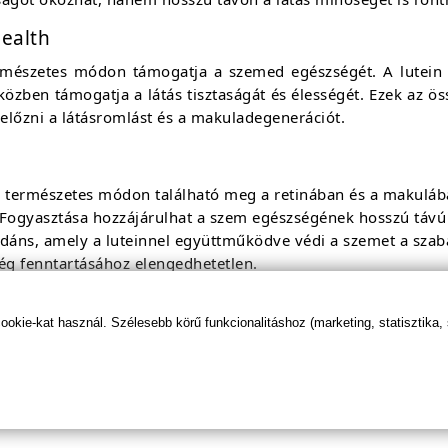
Health
rmészetes módon támogatja a szemed egészségét. A lutein 
iközben támogatja a látás tisztaságát és élességét. Ezek az ö
lőzni a látásromlást és a makuladegenerációt.
ly természetes módon található meg a retinában és a makuláb
l. Fogyasztása hozzájárulhat a szem egészségének hosszú táv
xidáns, amely a luteinnel együttműködve védi a szemet a szab
ég fenntartásához elengedhetetlen.
jtek védelméhez, csökkentve a szemfáradtságot és a szem kis
yei
kie-kat használ. Szélesebb körű funkcionalitáshoz (marketing, statisztika,
égéért
száradást
áros hatásoktól