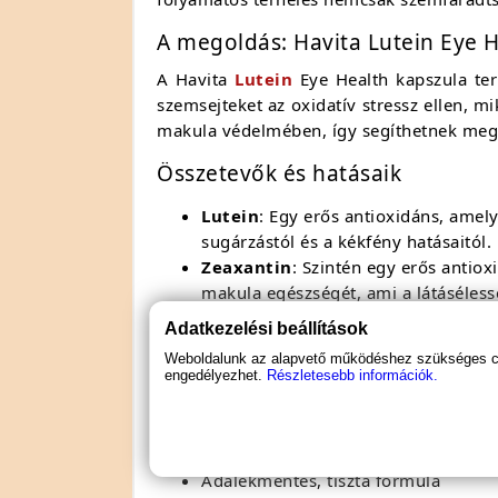
A megoldás: Havita Lutein Eye 
A Havita
Lutein
Eye Health kapszula te
szemsejteket az oxidatív stressz ellen, m
makula védelmében, így segíthetnek mege
Összetevők és hatásaik
Lutein
: Egy erős antioxidáns, ame
sugárzástól és a kékfény hatásaitó
Zeaxantin
: Szintén egy erős antio
makula egészségét, ami a látáséless
Antioxidánsok
: Hozzájárulnak a se
Adatkezelési beállítások
A Havita Lutein Eye Health előn
Weboldalunk az alapvető működéshez szükséges coo
engedélyezhet.
Részletesebb információk.
Természetes védelem a szem egészs
Csökkenti a szemfáradtságot és a ki
Antioxidánsokkal védi a sejteket a k
Adalékmentes, tiszta formula