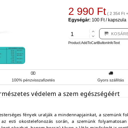
2 990 Ft
( 2 354 Ft 
Egységár:
100 Ft / kapszula
KOSÁR
Product.AddToCartButtonInfoText
100% pénzvisszafizetés
Gyors szállítás
Természetes védelem a szem egészségéért
esterséges fények uralják a mindennapjainkat, a szemünk fok
az esti okostelefonozás során, a szemünk folyamatosan 
ágot okozhat, hanem hosszú távon a látás minőségét is ronth