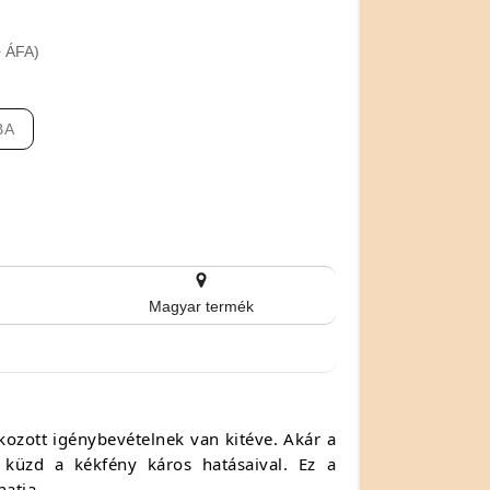
+ ÁFA)
BA
Magyar termék
ozott igénybevételnek van kitéve. Akár a
küzd a kékfény káros hatásaival. Ez a
atja.