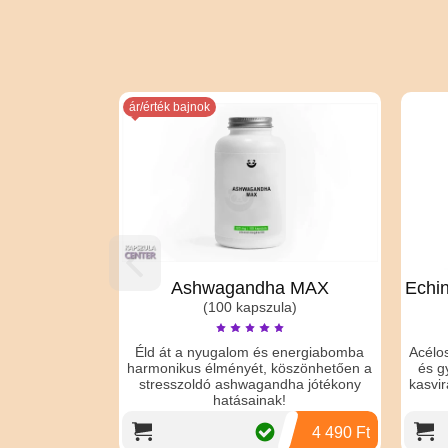
ár/érték bajnok
Ashwagandha MAX
Echin
(100 kapszula)
Éld át a nyugalom és energiabomba
Acélo
harmonikus élményét, köszönhetően a
és g
stresszoldó ashwagandha jótékony
kasvir
hatásainak!
4 490 Ft