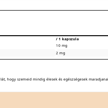
/ 1 kapszula
10 mg
2 mg
ulát, hogy szemeid mindig élesek és egészségesek maradjana