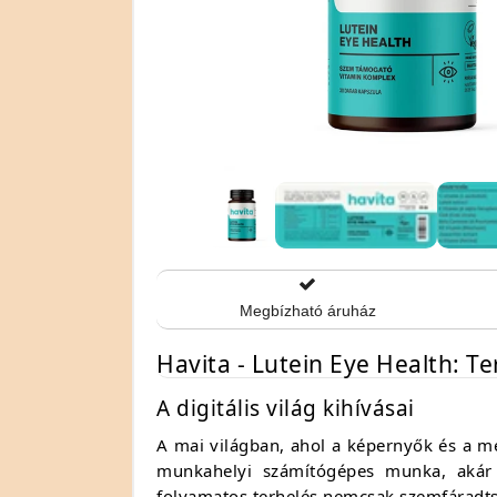
Megbízható áruház
Havita - Lutein Eye Health: 
A digitális világ kihívásai
A mai világban, ahol a képernyők és a m
munkahelyi számítógépes munka, akár 
folyamatos terhelés nemcsak szemfáradts