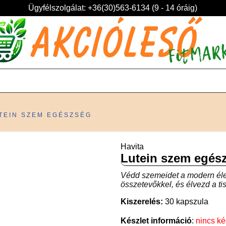
Ügyfélszolgálat: +36(30)563-6134 (9 - 14 óráig)
TEIN SZEM EGÉSZSÉG
Havita
Lutein szem egés
Védd szemeidet a modern éle
összetevőkkel, és élvezd a tis
Kiszerelés:
30 kapszula
Készlet információ
:
nincs ké