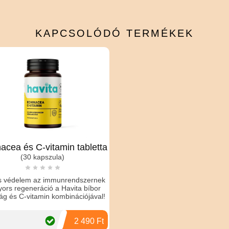
KAPCSOLÓDÓ
TERMÉKEK
acea és C-vitamin tabletta
(30 kapszula)
s védelem az immunrendszernek
yors regeneráció a Havita bíbor
ág és C-vitamin kombinációjával!
2 490 Ft