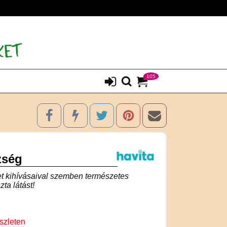
105
zség
t kihívásaival szemben természetes
zta látást!
szleten