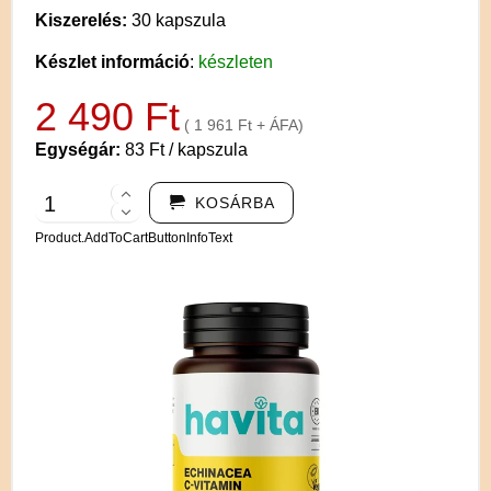
Kiszerelés:
30 kapszula
Készlet információ
:
készleten
2 490 Ft
( 1 961 Ft + ÁFA)
Egységár:
83 Ft / kapszula
KOSÁRBA
Product.AddToCartButtonInfoText