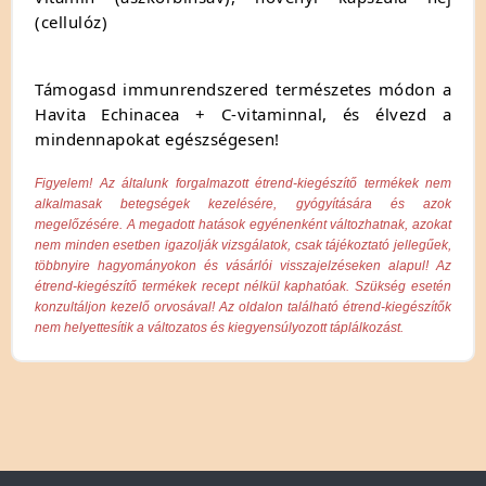
(cellulóz)
Támogasd immunrendszered természetes módon a
Havita Echinacea + C-vitaminnal, és élvezd a
mindennapokat egészségesen!
Figyelem! Az általunk forgalmazott étrend-kiegészítő termékek nem
alkalmasak betegségek kezelésére, gyógyítására és azok
megelőzésére. A megadott hatások egyénenként változhatnak, azokat
nem minden esetben igazolják vizsgálatok, csak tájékoztató jellegűek,
többnyire hagyományokon és vásárlói visszajelzéseken alapul! Az
étrend-kiegészítő termékek recept nélkül kaphatóak. Szükség esetén
konzultáljon kezelő orvosával! Az oldalon található étrend-kiegészítők
nem helyettesítik a változatos és kiegyensúlyozott táplálkozást.