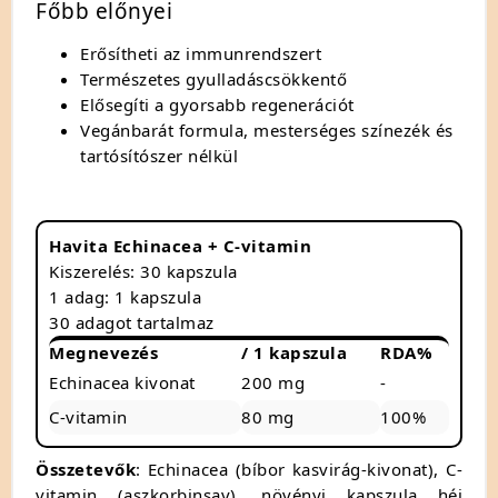
Főbb előnyei
Erősítheti az immunrendszert
Természetes gyulladáscsökkentő
Elősegíti a gyorsabb regenerációt
Vegánbarát formula, mesterséges színezék és
tartósítószer nélkül
Havita Echinacea + C-vitamin
Kiszerelés: 30 kapszula
1 adag: 1 kapszula
30 adagot tartalmaz
Megnevezés
/ 1 kapszula
RDA%
Echinacea kivonat
200 mg
-
C-vitamin
80 mg
100%
Összetevők
: Echinacea (bíbor kasvirág-kivonat), C-
vitamin (aszkorbinsav), növényi kapszula héj