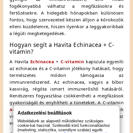
fogékonyabbá válhatsz a megfázásokra és
fertőzésekre. A hidegebb hónapokban különösen
fontos, hogy szervezeted készen álljon a kórokozók
elleni küzdelemre, hiszen ilyenkor a leggyakoribbak
a légúti megbetegedések.
Hogyan segít a Havita Echinacea + C-
vitamin?
A Havita
Echinacea
+
C-vitamin
kapszula egyesíti
az echinacea és a C-vitamin jótékony hatásait, hogy
természetes módon támogassa az
immunrendszered. Az echinacea, vagyis a bíbor
kasvirág, régóta ismert immunerősítő hatásáról.
Rendszeres fogyasztása csökkentheti a megfázások
gyakoriságát és enyhítheti a tüneteket. A C-vitamin
antioxidáns
tulajdonságai révén segíti a sejtek
Adatkezelési beállítások
védelmét az oxidatív stressz ellen, így fokozza az
Weboldalunk az alapvető működéshez szükséges
echinacea hatékonyságát.
cookie-kat használ. Szélesebb körű funkcionalitáshoz
(marketing, statisztika, személyre szabás) egyéb