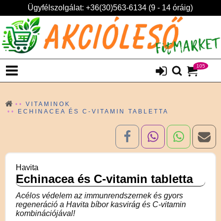
Ügyfélszolgálat: +36(30)563-6134 (9 - 14 óráig)
105
VITAMINOK
ECHINACEA ÉS C-VITAMIN TABLETTA
Havita
Echinacea és C-vitamin tabletta
Acélos védelem az immunrendszernek és gyors
regeneráció a Havita bíbor kasvirág és C-vitamin
kombinációjával!