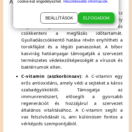
Az összetevők jótékony hatásai
cookie-kat engedélyezhet.
Részletesebb információk.
Echinacea (bíbor kasvirág-kivonat)
: Az
BEÁLLÍTÁSOK
ELFOGADOM
echinacea a természet ajándéka, amely
segíthet megerősíteni az immunrendszert és
csökkenteni a megfázás időtartamát.
Gyulladáscsökkentő hatása révén enyhítheti a
torokfájást és a légúti panaszokat. A bíbor
kasvirág hatóanyagai támogatják a szervezet
természetes védekezőképességét a vírusok és
baktériumok ellen.
C-vitamin (aszkorbinsav)
: A C-vitamin egy
erős antioxidáns, amely védi a sejteket a káros
szabadgyököktől. Támogatja az
immunrendszert, elősegíti a gyorsabb
regenerációt és hozzájárul a szervezet
általános vitalitásához. A C-vitamin segíti a
vas felszívódását is, ami különösen fontos a
vérképzés szempontjából.