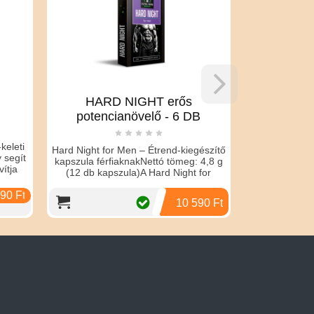
NIGHT erős
DEEP THROAT
növelő - 6 DB
STRAWBERRY
en – Étrend-kiegészítő
Száj és torok spray. Orális szexhez
knakNettó tömeg: 4,8 g
kifejlesztve, amely csökkenti a
la)A Hard Night for
diszkomfort érzetet. Eper ízével további
komfo
3 890 Ft
10 590 Ft
3 690 Ft