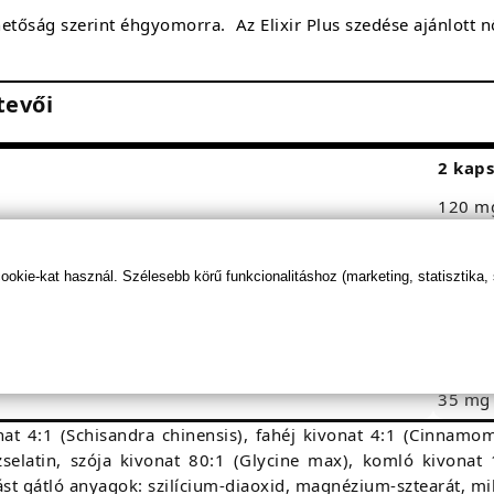
hetőság szerint éhgyomorra. Az Elixir Plus szedése ajánlott 
tevői
2 kaps
120 m
100 m
kie-kat használ. Szélesebb körű funkcionalitáshoz (marketing, statisztika,
100 m
90 mg
45 mg
35 mg
at 4:1 (Schisandra chinensis), fahéj kivonat 4:1 (Cinnamom
 zselatin, szója kivonat 80:1 (Glycine max), komló kivonat
t gátló anyagok: szilícium-diaoxid, magnézium-sztearát, mik