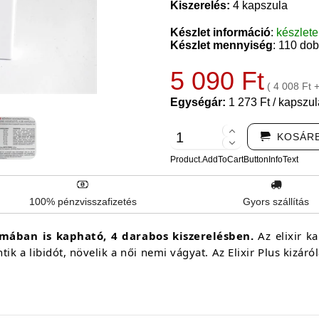
Kiszerelés:
4 kapszula
Készlet információ
:
készlet
Készlet mennyiség
: 110 do
5 090 Ft
( 4 008 Ft 
Egységár:
1 273 Ft / kapszul
KOSÁR
Product.AddToCartButtonInfoText
100% pénzvisszafizetés
Gyors szállítás
rmában is kapható, 4 darabos kiszerelésben.
Az elixir k
k a libidót, növelik a női nemi vágyat. Az Elixir Plus kizá
.