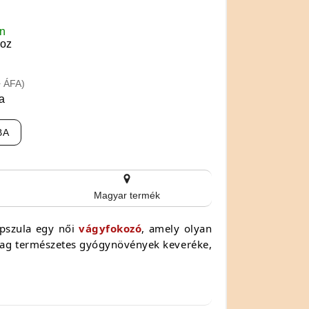
en
boz
+ ÁFA)
a
BA
Magyar termék
apszula egy női
vágyfokozó
, amely olyan
rólag természetes gyógynövények keveréke,