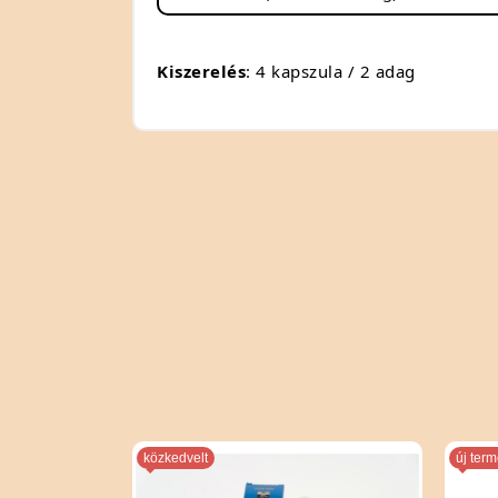
Kiszerelés
: 4 kapszula / 2 adag
lt
új termék