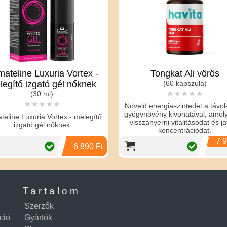
 -
Tongkat Ali vörös
HARD 
ek
(60 kapszula)
potencia
Növeld energiaszintedet a távol-keleti
Hard Night for M
gyógynövény kivonatával, amely segít
gítő
kapszula férfia
visszanyerni vitalitásodat és javítja
(12 db kapszu
koncentrációdat.
7 990 Ft
0 Ft
Tartalom
Szerzők
ció
Gyártók