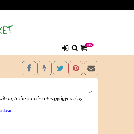
105
mában, 5 féle természetes gyógynövény
üldése