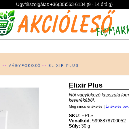
Ügyfélszolgálat: +36(30)563-6134 (9 - 14 óráig)
K
VÁGYFOKOZÓ
ELIXIR PLUS
Elixir Plus
Női vágyfokozó kapszula for
keverékéből.
Még nincs értékelés
|
Értékelés bek
SKU:
EPLS
Vonalkód:
5998878700052
Súly:
30 g