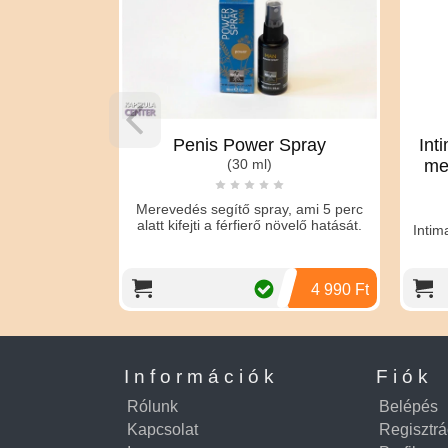
Penis Power Spray
Intimateline Luxuria Vortex
(30 ml)
melegítő izgató gél nőkn
(30 ml)
dés segítő spray, ami 5 perc
ifejti a férfierő növelő hatását.
Intimateline Luxuria Vortex - mele
izgató gél nőknek
4 990 Ft
6 89
Információk
Fiók
Rólunk
Belépés
Kapcsolat
Regisztrá