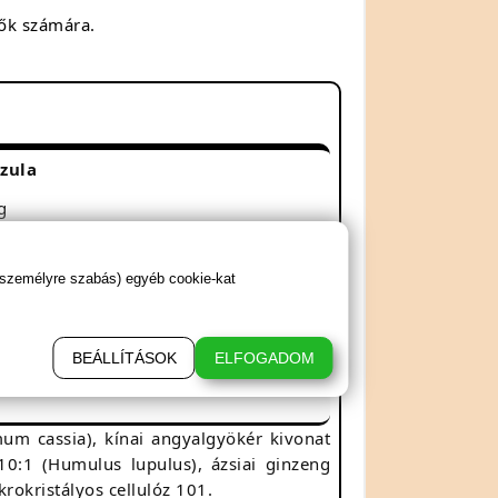
nők számára.
zula
g
g
 személyre szabás) egyéb cookie-kat
g
BEÁLLÍTÁSOK
ELFOGADOM
um cassia), kínai angyalgyökér kivonat
 10:1 (Humulus lupulus), ázsiai ginzeng
rokristályos cellulóz 101.