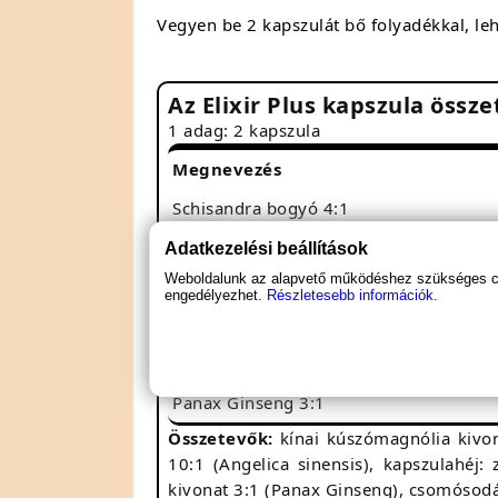
Vegyen be 2 kapszulát bő folyadékkal, le
Az Elixir Plus kapszula össze
1 adag: 2 kapszula
Megnevezés
Schisandra bogyó 4:1
Fahéj 4:1
Adatkezelési beállítások
Weboldalunk az alapvető működéshez szükséges coo
Angelica sinensis 10:1
engedélyezhet.
Részletesebb információk.
Szója 80:1
Komló 10:1
Panax Ginseng 3:1
Összetevők:
kínai kúszómagnólia kivon
10:1 (Angelica sinensis), kapszulahéj:
kivonat 3:1 (Panax Ginseng), csomósodás