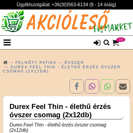
Ügyfélszolgálat: +36(30)563-6134 (9 - 14 óráig)
105
FELNŐTT PATIKA
ÓVSZER
DUREX FEEL THIN - ÉLETHŰ ÉRZÉS ÓVSZER
CSOMAG (2X12DB)
Durex Feel Thin - élethű érzés
óvszer csomag (2x12db)
Durex Feel Thin - élethű érzés óvszer csomag
(2x12db)