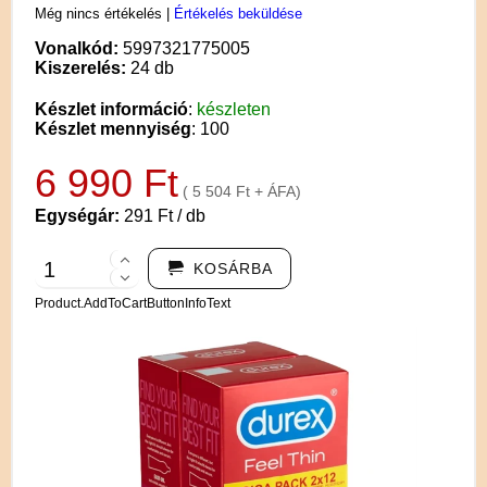
Még nincs értékelés
|
Értékelés beküldése
Vonalkód:
5997321775005
Kiszerelés:
24 db
Készlet információ
:
készleten
Készlet mennyiség
: 100
6 990 Ft
( 5 504 Ft + ÁFA)
Egységár:
291 Ft / db
KOSÁRBA
Product.AddToCartButtonInfoText