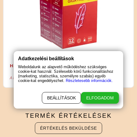
Adatkezelési beállítások
Használati útmutató letöltése (PDF)
Weboldalunk az alapvető működéshez szükséges
cookie-kat használ. Szélesebb körű funkcionalitáshoz
(marketing, statisztika, személyre szabás) egyéb
A biztonságos szexuális együttlét érdekében használjon óvszert!
cookie-kat engedélyezhet.
Részletesebb információk.
BEÁLLÍTÁSOK
ELFOGADOM
TERMÉK
ÉRTÉKELÉSEK
ÉRTÉKELÉS BEKÜLDÉSE