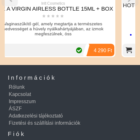
Intt Cosmetics
HOT BIO massage & 
N AIRLESS BOTTLE 15ML + BOX
gél, amely megtartja a természetes
hüvely nyálkahártyájában, az izmok
megfeszülnek, öss
Masszázshoz is i
síkosító gél o
Minden bőrtípusho
4 290 Ft
bizto
Kiváló, hos
Tápláló hidrat
Óvszerbarát, bőrg
Információk
Nem ragad, vízbe
Rólunk
Kapcsolat
Impresszum
ÁSZF
Adatkezelési tájékoztató
Fizetési és szállítási információk
Fiók