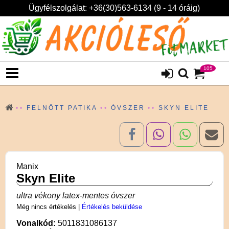
Ügyfélszolgálat: +36(30)563-6134 (9 - 14 óráig)
105
FELNŐTT PATIKA
ÓVSZER
SKYN ELITE
Manix
Skyn Elite
ultra vékony latex-mentes óvszer
Még nincs értékelés
|
Értékelés beküldése
Vonalkód:
5011831086137