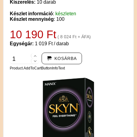
Kiszerelés:
10 darab
Készlet információ
:
készleten
Készlet mennyiség
: 100
10 190 Ft
( 8 024 Ft + ÁFA)
Egységár:
1 019 Ft / darab
KOSÁRBA
Product.AddToCartButtonInfoText