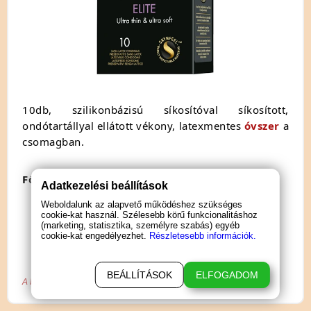
10db, szilikonbázisú síkosítóval síkosított,
ondótartállyal ellátott vékony, latexmentes
óvszer
a
csomagban.
Főbb adatok:
Adatkezelési beállítások
Hossz: 18cm
Weboldalunk az alapvető működéshez szükséges
cookie-kat használ. Szélesebb körű funkcionalitáshoz
Átmérő: 53mm
(marketing, statisztika, személyre szabás) egyéb
cookie-kat engedélyezhet.
Részletesebb információk.
Anyag: Polyisopren
Áttetsző színben
BEÁLLÍTÁSOK
ELFOGADOM
A biztonságos szexuális együttlét érdekében használjon óvszert!