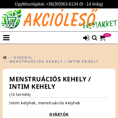
Ügyfélszolgálat: +36(30)563-6134 (9 - 14 óráig)
105
HIGÉNIA
MENSTRUÁCIÓS KEHELY / INTIM KEHELY
MENSTRUÁCIÓS KEHELY /
INTIM KEHELY
(10 termék)
Intim kelyhek, menstruációs kelyhek
GYÁRTÓK