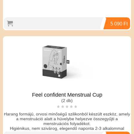
5 090 Ft
Feel confident Menstrual Cup
(2 db)
Harang formájú, orvosi minőségű szilikonból készült eszköz, amely
a menstruáció alatt a hüvelybe helyezve összegyűjti a
menstruációs folyadékot.
Higiénikus, nem szivárog, elegendő naponta 2-3 alkalommal
üríteni, éjszaka és sportolás közben is használható. Tisztható, így