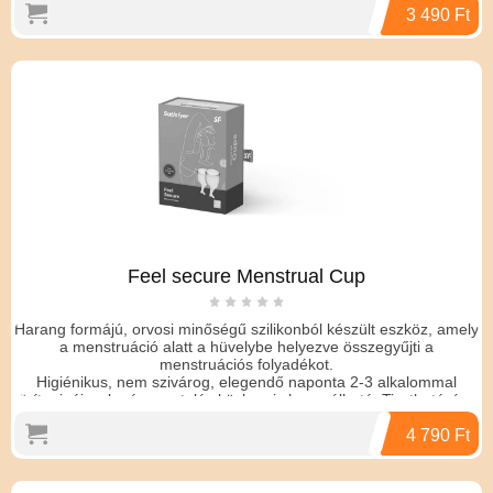
használata gazdaságos.
3 490 Ft
Bőrbarát, könnyen felhelyezhető, anyaga nem okoz irritációt
érzékenyeknél sem.
Légmentesen gyűjti a folyadékot, elkerülhetőek a kellemetlen
illatok.
Felhelyezése egyszerű, a kehely szájának oldalát be kell nyomni,
majd a hüvelybe helyezni. ahol az magától kipattan.
A tisztításhoz langyos, szappanos víz ajánlott.
A csomagban 2 db kehely, 1 15ml-es és 1 20ml-es, valamint egy
antibakteriális tároló táska található.
15 év gyártói garanciával !
Feel secure Menstrual Cup
Harang formájú, orvosi minőségű szilikonból készült eszköz, amely
a menstruáció alatt a hüvelybe helyezve összegyűjti a
menstruációs folyadékot.
Higiénikus, nem szivárog, elegendő naponta 2-3 alkalommal
üríteni, éjszaka és sportolás közben is használható. Tisztható, így
használata gazdaságos.
Bőrbarát, könnyen felhelyezhető, anyaga nem okoz irritációt
4 790 Ft
érzékenyeknél sem.
Légmentesen gyűjti a folyadékot, elkerülhetőek a kellemetlen
illatok.