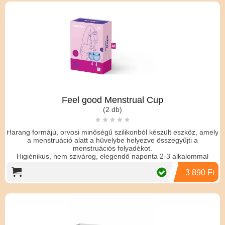
Feel good Menstrual Cup
(2 db)
Harang formájú, orvosi minőségű szilikonból készült eszköz, amely
a menstruáció alatt a hüvelybe helyezve összegyűjti a
menstruációs folyadékot.
Higiénikus, nem szivárog, elegendő naponta 2-3 alkalommal
üríteni, éjszaka és sportolás közben is használható. Tisztható, így
használata gazdaságos.
3 890 Ft
Bőrbarát, könnyen felhelyezhető, anyaga nem okoz irritációt
érzékenyeknél sem.
Légmentesen gyűjti a folyadékot, elkerülhetőek a kellemetlen
illatok.
Felhelyezése egyszerű, a kehely szájának oldalát be kell nyomni,
majd a hüvelybe helyezni. ahol az magától kipattan.