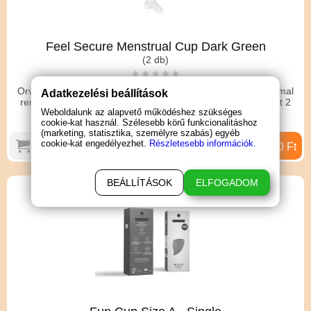
Feel Secure Menstrual Cup Dark Green
(2 db)
Orvosi minőségű szilikonból készült, 15 és 20 ml űrtartalommal
Adatkezelési beállítások
rendelkező, tisztítható, újra felhasználható termék. A készlet 2
Weboldalunk az alapvető működéshez szükséges
csészét tartalmaz 15 év gyártói garanciával.
cookie-kat használ. Szélesebb körű funkcionalitáshoz
(marketing, statisztika, személyre szabás) egyéb
cookie-kat engedélyezhet.
Részletesebb információk.
4 790 Ft
BEÁLLÍTÁSOK
ELFOGADOM