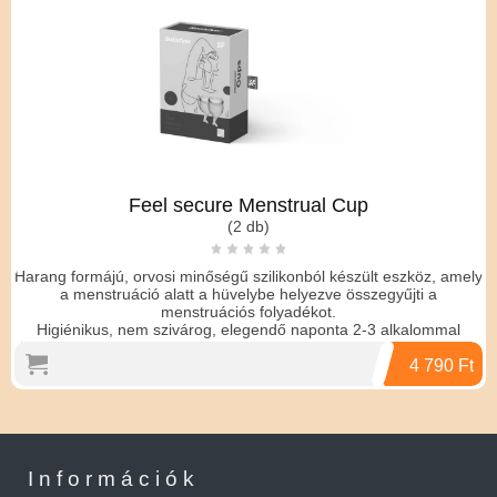
Felhelyezése egyszerű, a kehely szájának oldalát be kell nyomni,
majd a hüvelybe helyezni. ahol az magától kipattan.
A tisztításhoz langyos, szappanos víz ajánlott.
A csomagban 2 db kehely, 1 15ml-es és 1 20ml-es, valamint egy
antibakteriális tároló táska található.
15 év gyártói garanciával !
Feel secure Menstrual Cup
(2 db)
Harang formájú, orvosi minőségű szilikonból készült eszköz, amely
a menstruáció alatt a hüvelybe helyezve összegyűjti a
menstruációs folyadékot.
Higiénikus, nem szivárog, elegendő naponta 2-3 alkalommal
üríteni, éjszaka és sportolás közben is használható. Tisztható, így
használata gazdaságos.
4 790 Ft
Bőrbarát, könnyen felhelyezhető, anyaga nem okoz irritációt
érzékenyeknél sem.
Légmentesen gyűjti a folyadékot, elkerülhetőek a kellemetlen
illatok.
Felhelyezése egyszerű, a kehely szájának oldalát be kell nyomni,
majd a hüvelybe helyezni. ahol az magától kipattan.
Információk
A tisztításhoz langyos, szappanos víz ajánlott.