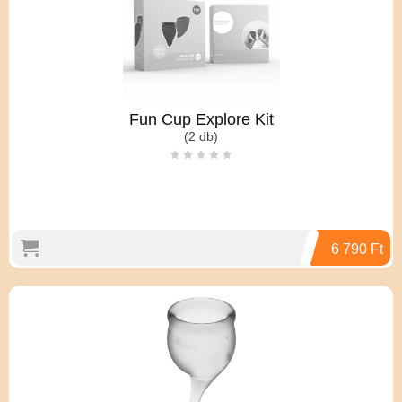
A tisztításhoz langyos, szappanos víz ajánlott.
A csomagban 2 db kehely, 1 15ml-es és 1 20ml-es, valamint egy
antibakteriális tároló táska található.
15 év gyártói garanciával !
Fun Cup Explore Kit
(2 db)
6 790 Ft