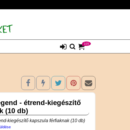
105
end - étrend-kiegészítő
k (10 db)
d-kiegészítő kapszula férfiaknak (10 db)
üldése