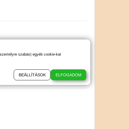
 személyre szabás) egyéb cookie-kat
napi adagot.
BEÁLLÍTÁSOK
ELFOGADOM