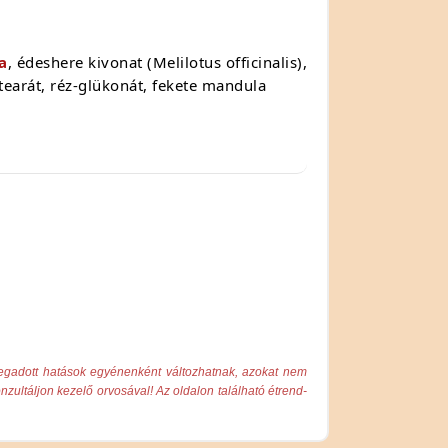
a
, édeshere kivonat (Melilotus officinalis),
tearát, réz-glükonát, fekete mandula
megadott hatások egyénenként változhatnak, azokat nem
zultáljon kezelő orvosával! Az oldalon található étrend-