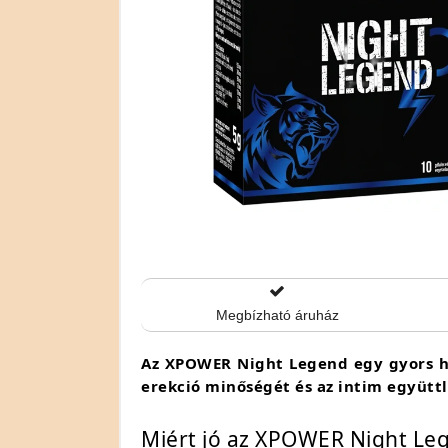
Megbízható áruház
Az XPOWER Night Legend egy gyors hatá
erekció minőségét és az intim együttl
Miért jó az XPOWER Night Leg