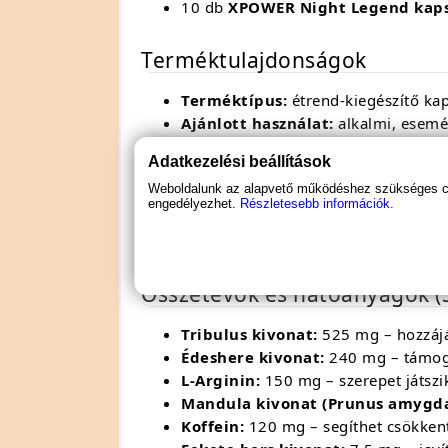
10 db
XPOWER Night Legend kaps
Terméktulajdonságok
Terméktípus:
étrend-kiegészítő kap
Ajánlott használat:
alkalmi, esemé
Nettó tömeg:
5 g
Adatkezelési beállítások
Kapszula:
növényi alapú (HPMC)
Weboldalunk az alapvető működéshez szükséges coo
Hogyan használd
engedélyezhet.
Részletesebb információk.
Vegyél be
3 kapszulát
kb.
1 órával az e
Összetevők és hatóanyagok (
Tribulus kivonat:
525 mg – hozzájár
Édeshere kivonat:
240 mg – támoga
L-Arginin:
150 mg – szerepet játsz
Mandula kivonat (Prunus amygda
Koffein:
120 mg – segíthet csökkent