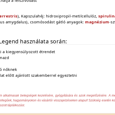
hatja a felszívódást
errestris
), Kapszulahéj: hidroxipropil-metilcellulóz,
spirulin
unus amygdalus), csomósodást gátló anyagok:
magnézium
-sz
 Legend használata során:
i a kiegyensúlyozott étrendet
lmazd
tó nőknek
lat előtt ajánlott szakemberrel egyeztetni
nem alkalmasak betegségek kezelésére, gyógyítására és azok megelőzésére. A 
jellegűek, hagyományokon és vásárlói visszajelzéseken alapul! Szükség esetén kon
ozott táplálkozást.