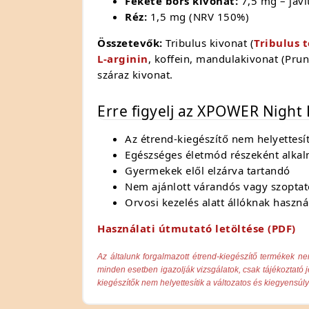
Fekete bors kivonat:
7,5 mg – javít
Réz:
1,5 mg (NRV 150%)
Összetevők:
Tribulus kivonat (
Tribulus t
L-arginin
, koffein, mandulakivonat (Pr
száraz kivonat.
Erre figyelj az XPOWER Night
Az étrend-kiegészítő nem helyettesít
Egészséges életmód részeként alka
Gyermekek elől elzárva tartandó
Nem ajánlott várandós vagy szopta
Orvosi kezelés alatt állóknak haszná
Használati útmutató letöltése (PDF)
Az általunk forgalmazott étrend-kiegészítő termékek 
minden esetben igazolják vizsgálatok, csak tájékoztató 
kiegészítők nem helyettesítik a változatos és kiegyensúly