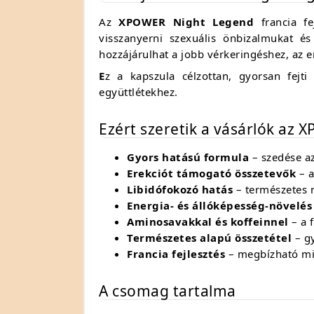
Az
XPOWER Night Legend
francia fe
visszanyerni szexuális önbizalmukat é
hozzájárulhat a jobb vérkeringéshez, az e
E
z a kapszula célzottan, gyorsan fejti
együttlétekhez.
Ezért szeretik a vásárlók az
Gyors hatású formula
– szedése az 
Erekciót támogató összetevők
– a
Libidófokozó hatás
– természetes 
Energia- és állóképesség-növelés
Aminosavakkal és koffeinnel
– a 
Természetes alapú összetétel
– g
Francia fejlesztés
– megbízható m
A csomag tartalma