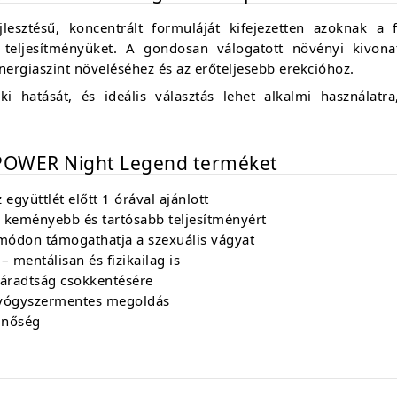
jlesztésű, koncentrált formuláját kifejezetten azoknak a 
s teljesítményüket. A gondosan válogatott növényi kivo
nergiaszint növeléséhez és az erőteljesebb erekcióhoz.
 ki hatását, és ideális választás lehet alkalmi használat
 XPOWER Night Legend terméket
együttlét előtt 1 órával ajánlott
 keményebb és tartósabb teljesítményért
módon támogathatja a szexuális vágyat
– mentálisan és fizikailag is
fáradtság csökkentésére
yógyszermentes megoldás
inőség