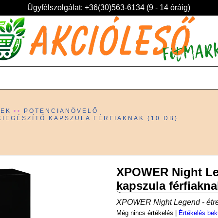
Ügyfélszolgálat: +36(30)563-6134 (9 - 14 óráig)
KEK
POTENCIANÖVELŐ
IEGÉSZÍTŐ KAPSZULA FÉRFIAKNAK (10 DB)
XPOWER Night Leg
kapszula férfiakna
XPOWER Night Legend - étren
Még nincs értékelés
|
Értékelés bek