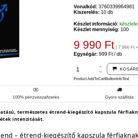
Vonalkód:
3760339964981
Kiszerelés:
10 db
Készlet információ
:
készlet
Készlet mennyiség
: 100
9 990 Ft
( 7 866 Ft 
Egységár:
999 Ft / db
KOSÁR
Product.AddToCartButtonInfoText
100% pénzvisszafizetés
Gyors szállítás
sú, természetes étrend-kiegészítő kapszula férfiaknak
étek intenzitását.
end – étrend-kiegészítő kapszula férfiakna