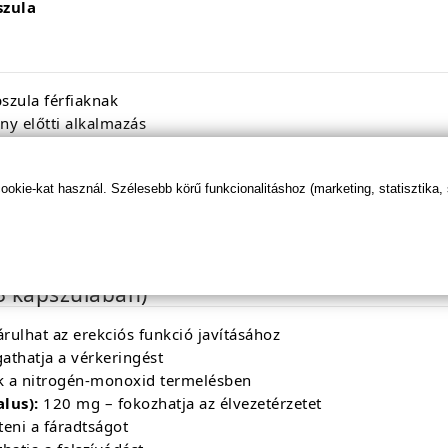
zula
szula férfiaknak
ny előtti alkalmazás
kie-kat használ. Szélesebb körű funkcionalitáshoz (marketing, statisztika,
gyüttlét előtt
, bőséges folyadékkal. Ne lépd túl az ajánlott 
3 kapszulában)
ulhat az erekciós funkció javításához
thatja a vérkeringést
ik a nitrogén-monoxid termelésben
lus):
120 mg – fokozhatja az élvezetérzetet
eni a fáradtságot