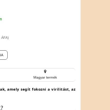
en
+ ÁFA)
BA
Magyar termék
, amely segít fokozni a virilitást, az
k?