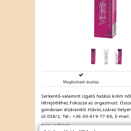
Megbízható áruház
Serkentő-valamint izgató hatású krém nők
létrejöttéhez.Fokozza az orgazmust. Össz
gondosan elzárandó! Hűvös,száraz helyen 
út 038/2, Tel.: +36-30-619-77-60, E-mai
Nem: nőknek