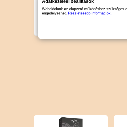
Adatkezelési beállítások
Speciális jellemző: stimuláló
Weboldalunk az alapvető működéshez szükséges coo
Speciális jellemző: szűkítő
engedélyezhet.
Részletesebb információk.
Termékcsoport: krém