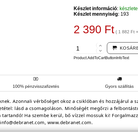
Készlet információ
:
készlet
Készlet mennyiség
: 193
2 390 Ft
( 1 882 Ft 
KOSÁR
Product.AddToCartButtonInfoText
100% pénzvisszafizetés
Gyors szállítás
nek. Azonnali vérbőséget okoz a csiklóban és hozzájárul a s
etétel: lásd a csomagoláson. Minőségét megőrzi a felbontást
tartandó! Ha szembe kerül, bő vízzel mossuk ki! Forgalmazz
l: info@debranet.com, www.debranet.com.