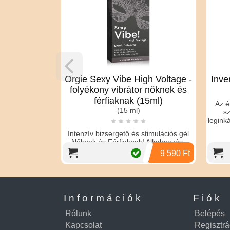
 15ml
Orgie Sexy Vibe High Voltage -
Inve
/es)
folyékony vibrátor nőknek és
férfiaknak (15ml)
Az é
(15 ml)
s
egyedülálló
legink
ermék
i a szexuális
Intenzív bizsergető és stimulációs gél
és gyorsa
Nőknek és Férfiaknak! Alkalmazás:
Elegendő néhány cseppnyi
6 290 Ft
9 590 Ft
mennyiséget a sz
Információk
Fiók
Rólunk
Belépés
Kapcsolat
Regisztrá