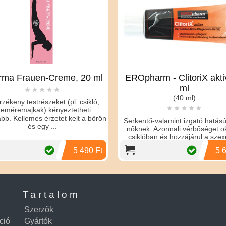
rma Frauen-Creme, 20 ml
EROpharm - ClitoriX akti
ml
(40 ml)
rzékeny testrészeket (pl. csikló,
zeméremajkak) kényeztetheti
ább. Kellemes érzetet kelt a bőrön
Serkentő-valamint izgató hatás
és egy ...
nőknek. Azonnali vérbőséget o
csiklóban és hozzájárul a szex
kapcsol...
5 490 Ft
5 
Tartalom
Szerzők
ció
Gyártók