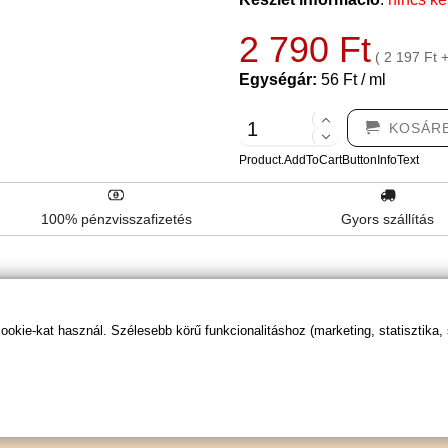
2 790 Ft
( 2 197 Ft 
Egységár:
56 Ft / ml
KOSÁR
Product.AddToCartButtonInfoText
100% pénzvisszafizetés
Gyors szállítás
kie-kat használ. Szélesebb körű funkcionalitáshoz (marketing, statisztika,
TERMÉK
ÉRTÉKELÉSEK
ÉRTÉKELÉS BEKÜLDÉSE