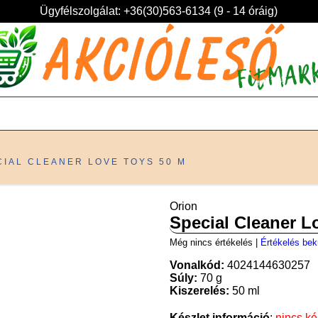
Ügyfélszolgálat: +36(30)563-6134 (9 - 14 óráig)
CIAL CLEANER LOVE TOYS 50 M
Orion
Special Cleaner L
Még nincs értékelés
|
Értékelés bek
Vonalkód:
4024144630257
Súly:
70 g
Kiszerelés:
50 ml
Készlet információ
:
nincs ké