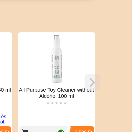
urpose Toy Cleaner without
X-I CAN - PENIS WAR
Alcohol 100 ml
GEL 40 ML
Stimuláló, melegítő hatású kr
pénisz ápolására, rendszer
alkalmazása erőteljes és jó köz
biztosít.