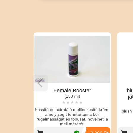
Female Booster
blush - regener
(150 ml)
játékokhoz (feh
Frissítő és hidratáló mellfeszesítő krém,
blush - regeneráló púd
amely segít fenntartani a bőr
(fehér, 96 
rugalmasságát és tónusát, növelheti a
mell méretét.