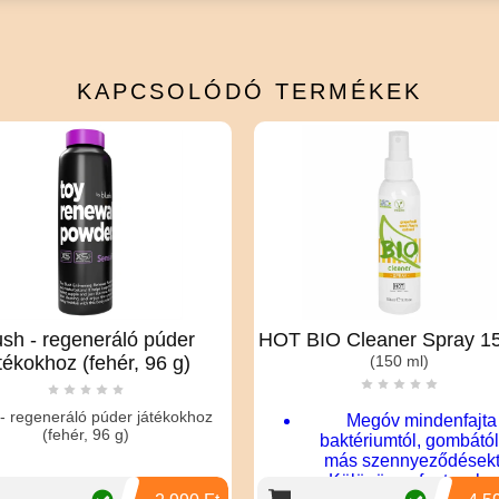
KAPCSOLÓDÓ
TERMÉKEK
áló púder
HOT BIO Cleaner Spray 150 ml
All P
ér, 96 g)
(150 ml)
er játékokhoz
Megóv mindenfajta
g)
baktériumtól, gombától és
más szennyeződésektől.
Különösen fontos, hogy