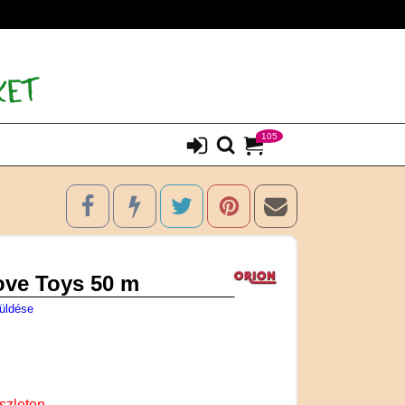
105
ove Toys 50 m
üldése
szleten