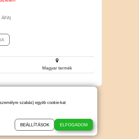
+ ÁFA)
BA
Magyar termék
 személyre szabás) egyéb cookie-kat
BEÁLLÍTÁSOK
ELFOGADOM