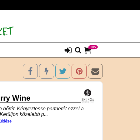
105
rry Wine
a bőrét. Kényeztesse partnerét ezzel a
erüljön közelebb p...
üldése