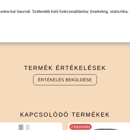
szültség és eljutassa a csúcsra!
kie-kat használ. Szélesebb körű funkcionalitáshoz (marketing, statisztika,
TERMÉK
ÉRTÉKELÉSEK
ÉRTÉKELÉS BEKÜLDÉSE
KAPCSOLÓDÓ
TERMÉKEK
2 kiszerelés