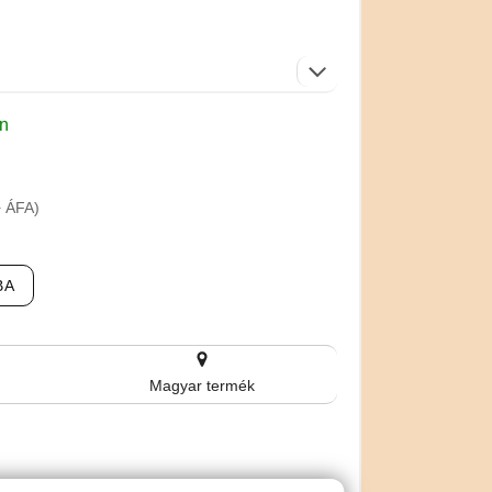
en
+ ÁFA)
BA
Magyar termék