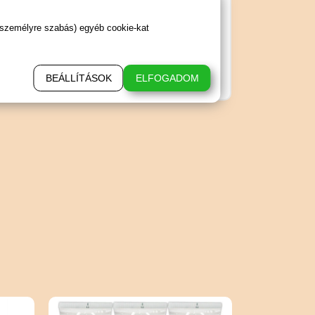
 személyre szabás) egyéb cookie-kat
BEÁLLÍTÁSOK
ELFOGADOM