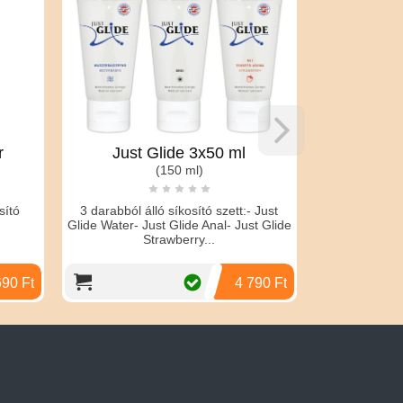
r
Just Glide 3x50 ml
PRORINO
(150 ml)
concentr
sító
3 darabból álló síkosító szett:- Just
Glide Water- Just Glide Anal- Just Glide
Édesítőszerr
Strawberry...
összet
étrendkieg
argininn
690 Ft
4 790 Ft