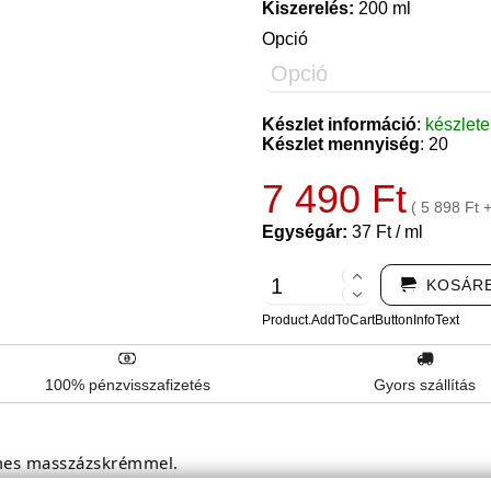
Kiszerelés:
200 ml
Opció
Készlet információ
:
készlet
Készlet mennyiség
: 20
7 490 Ft
( 5 898 Ft 
Egységár:
37 Ft / ml
KOSÁR
Product.AddToCartButtonInfoText
100% pénzvisszafizetés
Gyors szállítás
emes masszázskrémmel.
ezze bőrének lágyságát a sajátján.