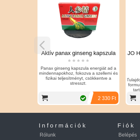
zsolaj
Aktív panax ginseng kapszula
JO H
Panax ginseng kapszula energiát ad a
ycsiklandóan
mindennapokhoz, fokozva a szellemi és
ket megmozgató
fizikai teljesítményt, csökkentve a
Tulajd
exuális étvágyat!
stresszt.
formu
tar
5 390 Ft
2 330 Ft
Információk
Fiók
Rólunk
Belépés