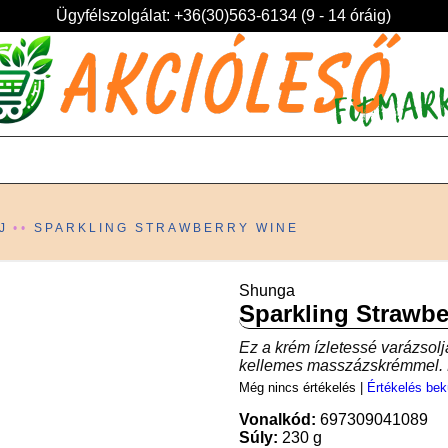
Ügyfélszolgálat: +36(30)563-6134 (9 - 14 óráig)
J
SPARKLING STRAWBERRY WINE
Shunga
Sparkling Strawbe
Ez a krém ízletessé varázsolj
kellemes masszázskrémmel. K
Még nincs értékelés
|
Értékelés bek
Vonalkód:
697309041089
Súly:
230 g