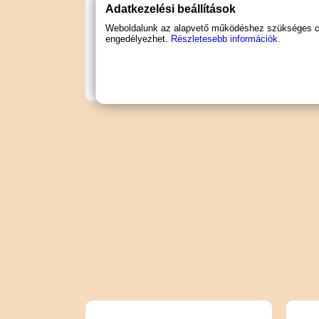
Adatkezelési beállítások
Hagyja, hogy elárassza a szexuális fe
Weboldalunk az alapvető működéshez szükséges coo
engedélyezhet.
Részletesebb információk.
Nem: pároknak
Speciális jellemző: illatos