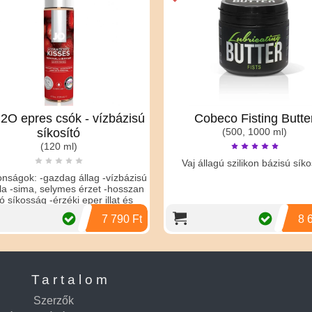
2O epres csók - vízbázisú
Cobeco Fisting Butte
síkosító
(500, 1000 ml)
(120 ml)
Vaj állagú szilikon bázisú síko
onságok: -gazdag állag -vízbázisú
la -sima, selymes érzet -hosszan
tó síkosság -érzéki eper illat és
7 790 Ft
8 
Tartalom
Szerzők