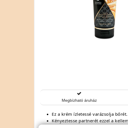
Megbízható áruház
Ez a krém ízletessé varázsolja bőrét.
Kényeztesse partnerét ezzel a kell
Kerüljön közelebb partneréhez és ér