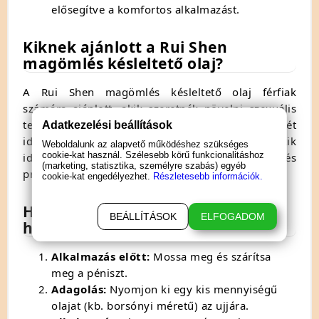
elősegítve a komfortos alkalmazást.
Kiknek ajánlott a Rui Shen
magömlés késleltető olaj?
A Rui Shen magömlés késleltető olaj férfiak
számára ajánlott, akik szeretnék növelni szexuális
teljesítményüket és meghosszabbítani az együttlét
Adatkezelési beállítások
időtartamát. Különösen hasznos azok számára, akik
Weboldalunk az alapvető működéshez szükséges
cookie-kat használ. Szélesebb körű funkcionalitáshoz
időnkénti vagy rendszeres korai magömlés
(marketing, statisztika, személyre szabás) egyéb
problémákkal küzdenek.
cookie-kat engedélyezhet.
Részletesebb információk.
Használati útmutató a Rui Shen
BEÁLLÍTÁSOK
ELFOGADOM
használatához:
Alkalmazás előtt:
Mossa meg és szárítsa
meg a péniszt.
Adagolás:
Nyomjon ki egy kis mennyiségű
olajat (kb. borsónyi méretű) az ujjára.