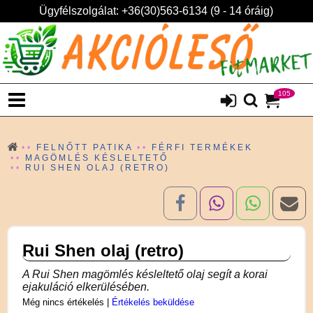
Ügyfélszolgálat: +36(30)563-6134 (9 - 14 óráig)
105
FELNŐTT PATIKA
FÉRFI TERMÉKEK
MAGÖMLÉS KÉSLELTETŐ
RUI SHEN OLAJ (RETRO)
Rui Shen olaj (retro)
A Rui Shen magömlés késleltető olaj segít a korai
ejakuláció elkerülésében.
Még nincs értékelés
|
Értékelés beküldése