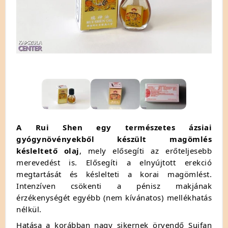
A Rui Shen egy természetes ázsiai
gyógynövényekből készült magömlés
késleltető olaj
, mely elősegíti az erőteljesebb
merevedést is. Elősegíti a elnyújtott erekció
megtartását és késlelteti a korai magömlést.
Intenzíven csökenti a pénisz makjának
érzékenységét egyébb (nem kívánatos) mellékhatás
nélkül.
Hatása a korábban nagy sikernek örvendő Suifan