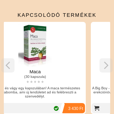
KAPCSOLÓDÓ
TERMÉKEK
Big Boy: Golden Erect Cream
(50 ml)
a természetes
A Big Boy - Golden Erect férfiaknak készükt, vér
elébreszti a
erekciónövelő krém, amely természetes összetev
3 430 Ft