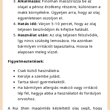
Alkalmazás:
Finoman masszírozza be az
olajat a pénisz érzékeny részeire, különösen a
makk környékére. Ügyeljen arra, hogy az olaj
egyenletesen oszoljon el.
Hatás idő:
Várjon 5-10 percet, hogy az olaj
teljesen beszívódjon és kifejtse hatását.
Használat után:
Az olaj teljesen felszívódik,
így nincs szükség lemosásra. Ha azonban
bármilyen irritációt tapasztalna, mossa le
alaposan meleg vízzel.
Figyelmeztetések:
Csak külső használatra.
Kerülje a szembe jutást.
Tartsa távol gyermekektől.
Ha bármilyen allergiás reakció vagy irritáció
lép fel, hagyja abba a használatot és forduljon
orvoshoz.
A Rui Shen magömlés késleltető olaj segít, hogy