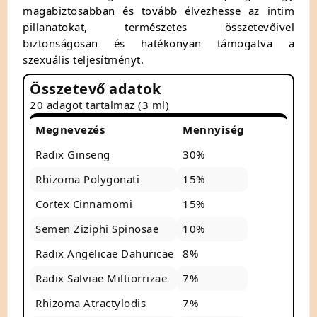
magabiztosabban és tovább élvezhesse az intim
pillanatokat, természetes összetevőivel
biztonságosan és hatékonyan támogatva a
szexuális teljesítményt.
Összetevő adatok
20 adagot tartalmaz (3 ml)
Megnevezés
Mennyiség
Radix Ginseng
30%
Rhizoma Polygonati
15%
Cortex Cinnamomi
15%
Semen Ziziphi Spinosae
10%
Radix Angelicae Dahuricae
8%
Radix Salviae Miltiorrizae
7%
Rhizoma Atractylodis
7%