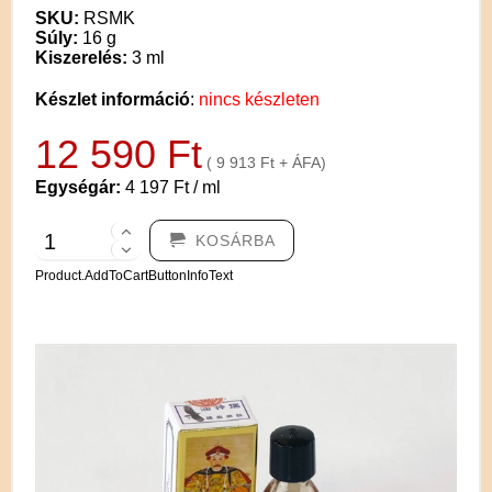
SKU:
RSMK
Súly:
16 g
Kiszerelés:
3 ml
Készlet információ
:
nincs készleten
12 590 Ft
( 9 913 Ft + ÁFA)
Egységár:
4 197 Ft / ml
KOSÁRBA
Product.AddToCartButtonInfoText