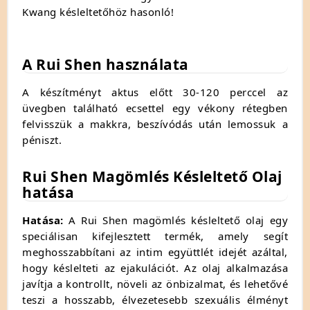
Kwang késleltetőhöz hasonló!
A Rui Shen használata
A készítményt aktus előtt 30-120 perccel az
üvegben található ecsettel egy vékony rétegben
felvisszük a makkra, beszívódás után lemossuk a
péniszt.
Rui Shen Magömlés Késleltető Olaj
hatása
Hatása:
A Rui Shen magömlés késleltető olaj egy
speciálisan kifejlesztett termék, amely segít
meghosszabbítani az intim együttlét idejét azáltal,
hogy késlelteti az ejakulációt. Az olaj alkalmazása
javítja a kontrollt, növeli az önbizalmat, és lehetővé
teszi a hosszabb, élvezetesebb szexuális élményt