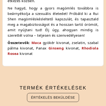
étkezés közben.
Ne hagyd, hogy a gyors magömlés továbbra is
beárnyékolja a szexuális életedet! Próbáld ki a Rui
Shen magömléskésleltető kapszulát, és tapasztald
meg a magabiztosságot és a hosszan tartó örömöt,
amit nyújtani tud! Élj úgy, ahogyan mindig is
szerettél volna – teljesen és szenvedélyesen!
Összetevők
:
Maca
gyökér kivonat, zselatin, szabal
pálma kivonat, Panax
Ginseng
kivonat,
Rhodiola
Rosea
kivonat
TERMÉK
ÉRTÉKELÉSEK
ÉRTÉKELÉS BEKÜLDÉSE