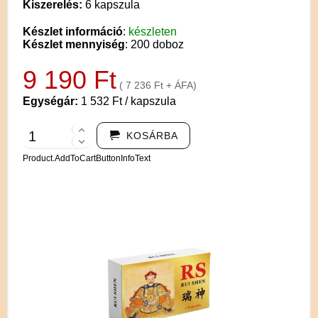
Kiszerelés:
6 kapszula
Készlet információ
:
készleten
Készlet mennyiség
: 200 doboz
9 190 Ft
( 7 236 Ft + ÁFA)
Egységár:
1 532 Ft / kapszula
KOSÁRBA
Product.AddToCartButtonInfoText