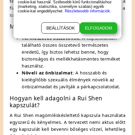
termék ideális választás mind az idősebb, mind a
cookie-kat használ. Szélesebb körű funkcionalitáshoz
(marketing, statisztika, személyre szabás) egyéb
fiatalabb férfiak számára, akik törekednek a
cookie-kat engedélyezhet.
Részletesebb információk.
szexuális életük minőségének javítására.
Miért válaszd a Rui Shen
kapszulá
t?
BEÁLLÍTÁSOK
ELFOGADOM
Természetes összetevők
: A kapszulákban
található összes összetevő természetes
eredetű, így biztos lehetsz benne, hogy
biztonságos és mellékhatásmentes terméket
használsz.
Növeli az önbizalmat
: A hosszabb és
kielégítőbb szexuális élmények növelik az
önbizalmadat és javítják a párkapcsolatodat.
Hogyan kell adagolni a Rui Shen
kapszulát?
A Rui Shen magömléskésleltető kapszula használata
egyszerű és kényelmes. A tervezett nemi aktus előtt
egy kapszulát kell bevenni bőséges vízzel, lehetőleg