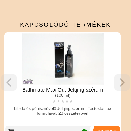
KAPCSOLÓDÓ
TERMÉKEK
ate Max Out Jelqing szérum
(100 ml)
pénisznövelő Jelqing szérum, Testostomax
Pénisznövelő kré
formulával, 23 összetevővel
hosszára, és masszí