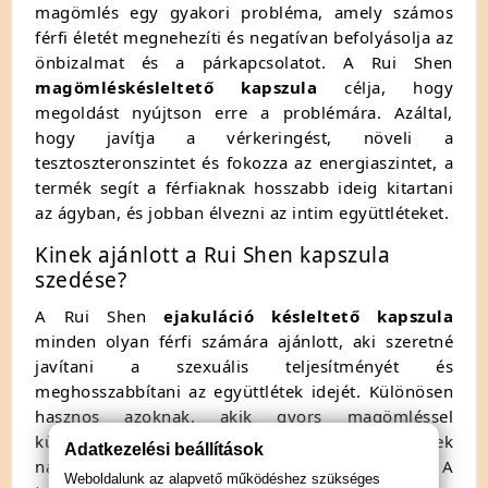
magömlés egy gyakori probléma, amely számos
férfi életét megnehezíti és negatívan befolyásolja az
önbizalmat és a párkapcsolatot. A Rui Shen
magömléskésleltető kapszula
célja, hogy
megoldást nyújtson erre a problémára. Azáltal,
hogy javítja a vérkeringést, növeli a
tesztoszteronszintet és fokozza az energiaszintet, a
termék segít a férfiaknak hosszabb ideig kitartani
az ágyban, és jobban élvezni az intim együttléteket.
Kinek ajánlott a Rui Shen kapszula
szedése?
A Rui Shen
ejakuláció késleltető kapszula
minden olyan férfi számára ajánlott, aki szeretné
javítani a szexuális teljesítményét és
meghosszabbítani az együttlétek idejét. Különösen
hasznos azoknak, akik gyors magömléssel
küzdenek, vagy egyszerűen csak szeretnének
Adatkezelési beállítások
nagyobb kontrollt gyakorolni a testük felett. A
Weboldalunk az alapvető működéshez szükséges