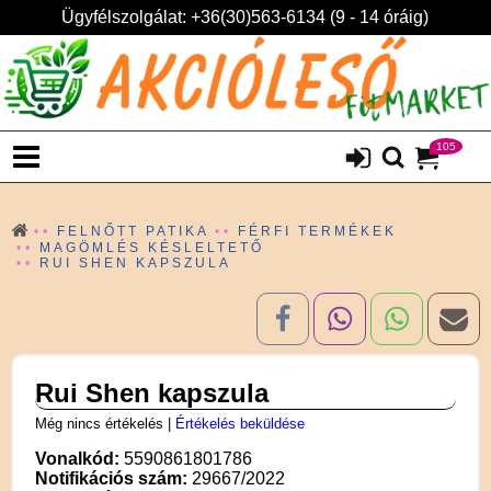
Ügyfélszolgálat: +36(30)563-6134 (9 - 14 óráig)
105
FELNŐTT PATIKA
FÉRFI TERMÉKEK
MAGÖMLÉS KÉSLELTETŐ
RUI SHEN KAPSZULA
Rui Shen kapszula
Még nincs értékelés
|
Értékelés beküldése
Vonalkód:
5590861801786
Notifikációs szám:
29667/2022