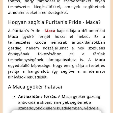
fontos, hogy támogassuk szervezetünket olyan
természetes kiegészítőkkel, amelyek segíthetnek
áthidalni ezeket a nehézségeket.
Hogyan segít a Puritan`s Pride - Maca?
A Puritan`s Pride -
Maca
kapszulája a dél-amerikai
Maca gyökér erejét hozza el neked. Ez a
természetes csoda nemcsak antioxidánsokban
gazdag, hanem hozzájárulhat a nők szexuális
étvágyának fokozásához és a férfiak
termékenységének támogatásához is. A Maca
egyedülálló képessége, hogy energizálja a testet és
javítja a hangulatot, így segítve a mindennapi
kihívások leküzdését.
A Maca gyökér hatásai
Antioxidáns forrás
: A Maca gyökér gazdag
antioxidánsokban, amelyek segítenek a
szabadgyökök elleni küzdelemben, védve a