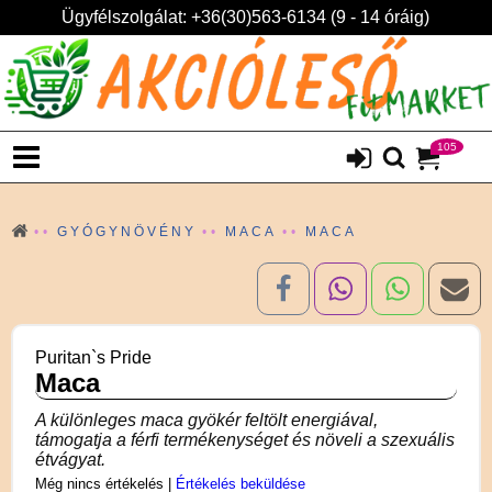
Ügyfélszolgálat: +36(30)563-6134 (9 - 14 óráig)
105
GYÓGYNÖVÉNY
MACA
MACA
Puritan`s Pride
Maca
A különleges maca gyökér feltölt energiával,
támogatja a férfi termékenységet és növeli a szexuális
étvágyat.
Még nincs értékelés
|
Értékelés beküldése