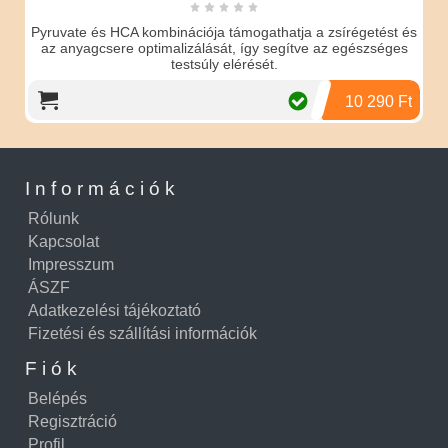
Pyruvate és HCA kombinációja támogathatja a zsírégetést és
az anyagcsere optimalizálását, így segítve az egészséges
testsúly elérését.
10 290 Ft
Információk
Rólunk
Kapcsolat
Impresszum
ÁSZF
Adatkezelési tájékoztató
Fizetési és szállítási információk
Fiók
Belépés
Regisztráció
Profil