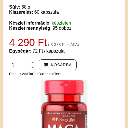
Súly:
68 g
Kiszerelés:
60 kapszula
Készlet információ
:
készleten
Készlet mennyiség
: 95 doboz
4 290 Ft
( 3 378 Ft + ÁFA)
Egységár:
72 Ft / kapszula
KOSÁRBA
Product.AddToCartButtonInfoText