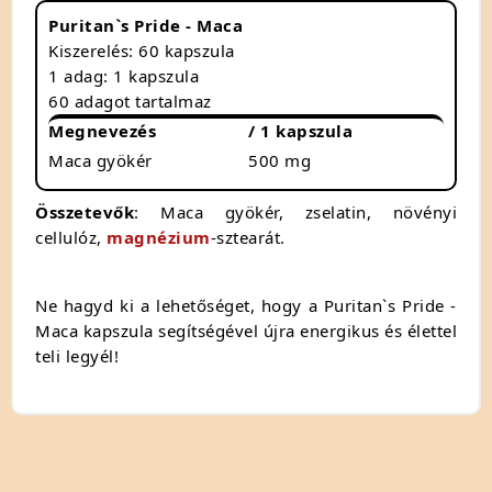
Puritan`s Pride - Maca
Kiszerelés: 60 kapszula
1 adag: 1 kapszula
60 adagot tartalmaz
Megnevezés
/ 1 kapszula
Maca gyökér
500 mg
Összetevők
: Maca gyökér, zselatin, növényi
cellulóz,
magnézium
-sztearát.
Ne hagyd ki a lehetőséget, hogy a Puritan`s Pride -
Maca kapszula segítségével újra energikus és élettel
teli legyél!