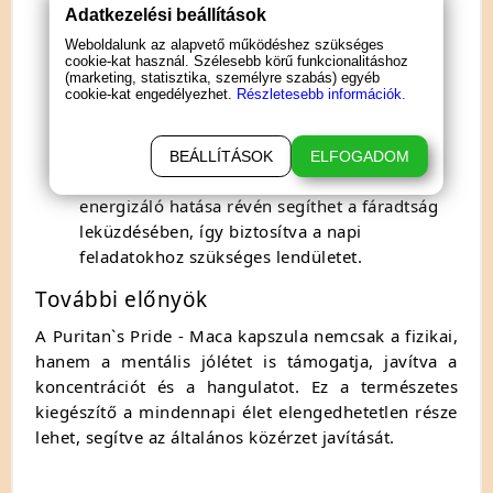
sejteket a károsodástól és támogatva az
Adatkezelési beállítások
immunrendszert.
Weboldalunk az alapvető működéshez szükséges
Szexuális egészség támogatása
: A nők
cookie-kat használ. Szélesebb körű funkcionalitáshoz
esetében a Maca fokozhatja a szexuális
(marketing, statisztika, személyre szabás) egyéb
cookie-kat engedélyezhet.
Részletesebb információk.
vágyat, míg a férfiaknál hozzájárulhat a
termékenység növeléséhez, így segítve a
párkapcsolati harmónia fenntartását.
BEÁLLÍTÁSOK
ELFOGADOM
Energia és vitalitás
: A Maca természetes
energizáló hatása révén segíthet a fáradtság
leküzdésében, így biztosítva a napi
feladatokhoz szükséges lendületet.
További előnyök
A Puritan`s Pride - Maca kapszula nemcsak a fizikai,
hanem a mentális jólétet is támogatja, javítva a
koncentrációt és a hangulatot. Ez a természetes
kiegészítő a mindennapi élet elengedhetetlen része
lehet, segítve az általános közérzet javítását.