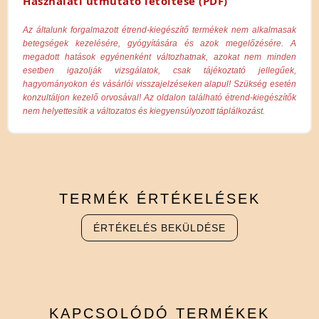
Használati útmutató letöltése (PDF)
Az általunk forgalmazott étrend-kiegészítő termékek nem alkalmasak
betegségek kezelésére, gyógyítására és azok megelőzésére. A
megadott hatások egyénenként változhatnak, azokat nem minden
esetben igazolják vizsgálatok, csak tájékoztató jellegűek,
hagyományokon és vásárlói visszajelzéseken alapul! Szükség esetén
konzultáljon kezelő orvosával! Az oldalon található étrend-kiegészítők
nem helyettesítik a változatos és kiegyensúlyozott táplálkozást.
TERMÉK
ÉRTÉKELÉSEK
ÉRTÉKELÉS BEKÜLDÉSE
KAPCSOLÓDÓ
TERMÉKEK