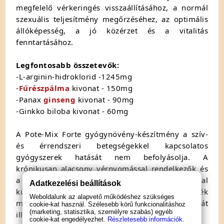
megfelelő vérkeringés visszaállításához, a normál
szexuális teljesítmény megőrzéséhez, az optimális
állóképesség, a jó közérzet és a vitalitás
fenntartásához.
Legfontosabb összetevők:
-L-arginin-hidroklorid -1245mg
-
Fűrészpálma
kivonat - 150mg
-Panax
ginseng
kivonat - 90mg
-Ginkko biloba kivonat - 60mg
A Pote-Mix Forte gyógynövény-készítmény a szív-
és érrendszeri betegségekkel kapcsolatos
gyógyszerek hatását nem befolyásolja. A
krónikusan alacsony vérnyomással rendelkezők és
a vérhígítót szedők, vércukorszint problémákkal
Adatkezelési beállítások
küzdők és egyéb betegségben szenvedők kérdezzék
Weboldalunk az alapvető működéshez szükséges
meg orvosuk véleményét a termék használatát
cookie-kat használ. Szélesebb körű funkcionalitáshoz
(marketing, statisztika, személyre szabás) egyéb
illetően!
cookie-kat engedélyezhet.
Részletesebb információk.