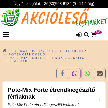
Ügyfélszolgálat: +36(30)563-6134 (9 - 14 óráig)
105
FELNŐTT PATIKA
FÉRFI TERMÉKEK
POTENCIANÖVELŐ
POTE-MIX FORTE ÉTRENDKIEGÉSZÍTŐ
FÉRFIAKNAK
Pote-Mix Forte étrendkiegészítő
férfiaknak
Pote-Mix Forte étrendkiegészítő férfiaknak