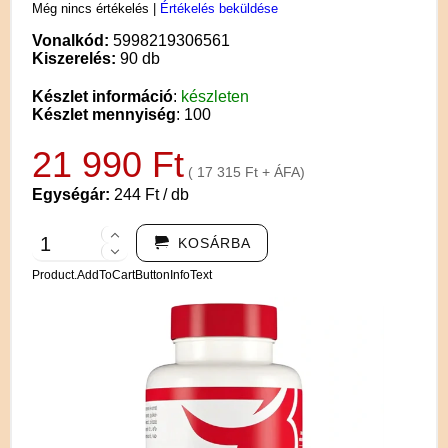
Még nincs értékelés
|
Értékelés beküldése
Vonalkód:
5998219306561
Kiszerelés:
90 db
Készlet információ
:
készleten
Készlet mennyiség
: 100
21 990 Ft
( 17 315 Ft + ÁFA)
Egységár:
244 Ft / db
KOSÁRBA
Product.AddToCartButtonInfoText