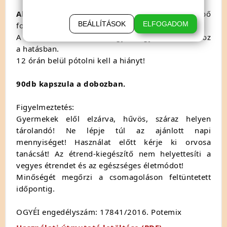
Alkalmazása:
napi 3 x 1db kapszula bő
BEÁLLÍTÁSOK
ELFOGADOM
folyadékkal.
A rendszertelen szedés, vagy kihagyása zavart okoz
a hatásban.
12 órán belül pótolni kell a hiányt!
90db kapszula a dobozban.
Figyelmeztetés:
Gyermekek elől elzárva, hűvös, száraz helyen
tárolandó! Ne lépje túl az ajánlott napi
mennyiséget! Használat előtt kérje ki orvosa
tanácsát! Az étrend-kiegészítő nem helyettesíti a
vegyes étrendet és az egészséges életmódot!
Minőségét megőrzi a csomagoláson feltüntetett
időpontig.
OGYÉI engedélyszám: 17841/2016. Potemix