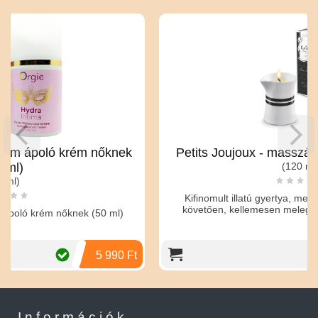
 nőknek
Petits Joujoux - masszázsgyertya kiöntő
(120 ml)
Kifinomult illatú gyertya, mely a kanóc meggyújtás
követően, kellemesen meleg masszázsolajjá változ
(50 ml)
10 1
5 990 Ft
10 0
Információk