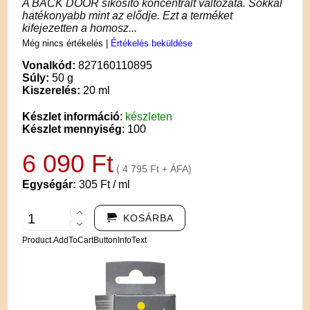
A BACK DOOR síkosító koncentrált változata. Sokkal
hatékonyabb mint az elődje. Ezt a terméket
kifejezetten a homosz...
Még nincs értékelés
|
Értékelés beküldése
Vonalkód:
827160110895
Súly:
50 g
Kiszerelés:
20 ml
Készlet információ
:
készleten
Készlet mennyiség
: 100
6 090 Ft
( 4 795 Ft + ÁFA)
Egységár:
305 Ft / ml
KOSÁRBA
Product.AddToCartButtonInfoText