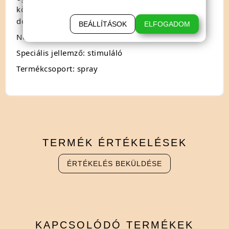
közösüléshez ajánlott puha, bársonyos
deszenzibilizáló hatás nélkül.
BEÁLLÍTÁSOK
ELFOGADOM
Nem: pároknak
Speciális jellemző: stimuláló
Termékcsoport: spray
TERMÉK
ÉRTÉKELÉSEK
ÉRTÉKELÉS BEKÜLDÉSE
KAPCSOLÓDÓ
TERMÉKEK