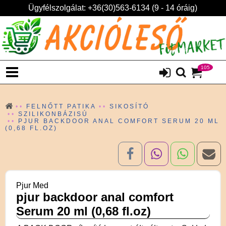
Ügyfélszolgálat: +36(30)563-6134 (9 - 14 óráig)
105
FELNŐTT PATIKA
SIKOSÍTÓ
SZILIKONBÁZISÚ
PJUR BACKDOOR ANAL COMFORT SERUM 20 ML
(0,68 FL.OZ)
Pjur Med
pjur backdoor anal comfort
Serum 20 ml (0,68 fl.oz)