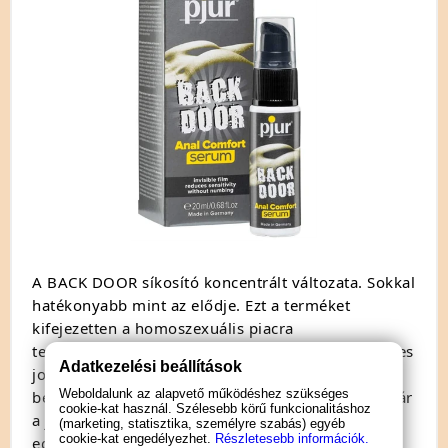
A BACK DOOR síkosító koncentrált változata. Sokkal
hatékonyabb mint az elődje. Ezt a terméket
kifejezetten a homoszexuális piacra
tervezték.Prémium szilikonos síkosító, mely értékes
Adatkezelési beállítások
jojoba kivonatokat tartalmaz. Ezek a kivonatok
Weboldalunk az alapvető működéshez szükséges
behatolnak a bőrbe, és puhává varázsolják azt, akár
cookie-kat használ. Szélesebb körű funkcionalitáshoz
a jojoba kivonatos testápolók. Ennek eredménye
(marketing, statisztika, személyre szabás) egyéb
cookie-kat engedélyezhet.
Részletesebb információk.
egy olyan síkosító, mely különösen anális