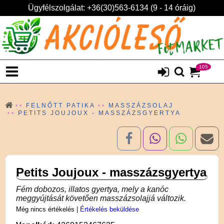
Ügyfélszolgálat: +36(30)563-6134 (9 - 14 óráig)
105
FELNŐTT PATIKA
MASSZÁZSOLAJ
PETITS JOUJOUX - MASSZÁZSGYERTYA
Petits Joujoux - masszázsgyertya
Fém dobozos, illatos gyertya, mely a kanóc
meggyújtását követően masszázsolajjá változik.
Még nincs értékelés
|
Értékelés beküldése