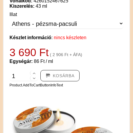
Vonalkód:
4260152467625
Kiszerelés:
43 ml
Illat
Készlet információ
:
nincs készleten
3 690 Ft
( 2 906 Ft + ÁFA)
Egységár:
86 Ft / ml
KOSÁRBA
Product.AddToCartButtonInfoText