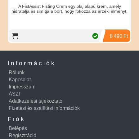
A FistAssist Fisting Crem egy olaj alapú krém, amely
hidratálja és simítja a bőrt, hogy fokozza az érzéki élményt.
8 490 Ft
Információk
Rólunk
Kapcsolat
Impresszum
ÁSZF
Adatkezelési tájékoztató
Fizetési és szállítási információk
Fiók
Belépés
Regisztráció