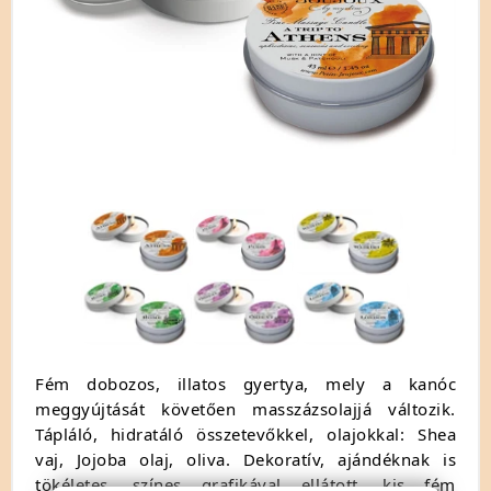
Fém dobozos, illatos gyertya, mely a kanóc
meggyújtását követően masszázsolajjá változik.
Tápláló, hidratáló összetevőkkel, olajokkal: Shea
vaj, Jojoba olaj, oliva.
Dekoratív, ajándéknak is
tökéletes, színes grafikával ellátott, kis fém