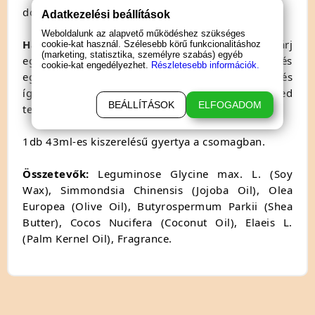
dobozban.
Adatkezelési beállítások
Weboldalunk az alapvető működéshez szükséges
Használat:
e
gyszerűen gyújtsd meg a gyertyát, várj
cookie-kat használ. Szélesebb körű funkcionalitáshoz
(marketing, statisztika, személyre szabás) egyéb
egy kicsit, amíg a gyertya bódító kókusz és
cookie-kat engedélyezhet.
Részletesebb információk.
egzotikus ananász illatú, masszázsolajjá változik és
így már kedvedre cirógathatod vele partnered
BEÁLLÍTÁSOK
ELFOGADOM
testét.
1db 43ml-es kiszerelésű gyertya a csomagban.
Összetevők:
Leguminose Glycine max. L. (Soy
Wax), Simmondsia Chinensis (Jojoba Oil), Olea
Europea (Olive Oil), Butyrospermum Parkii (Shea
Butter), Cocos Nucifera (Coconut Oil), Elaeis L.
(Palm Kernel Oil), Fragrance.