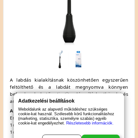
A labdás kialakításnak köszönhetően egyszerűen
feltölthető és a labdát megnyomva könnyen
befecskendezhető a tisztítandó nyílásba (hüvelyi és
anális használat).
Adatkezelési beállítások
Weboldalunk az alapvető működéshez szükséges
A szett tartalma:
cookie-kat használ. Szélesebb körű funkcionalitáshoz
Ergoflo Director alap intimmosó
(marketing, statisztika, személyre szabás) egyéb
cookie-kat engedélyezhet.
Részletesebb információk.
1db 8cm-es, keskenyebb kanül
1db 20cm-es szilikon kanül, flexibilis fejjel