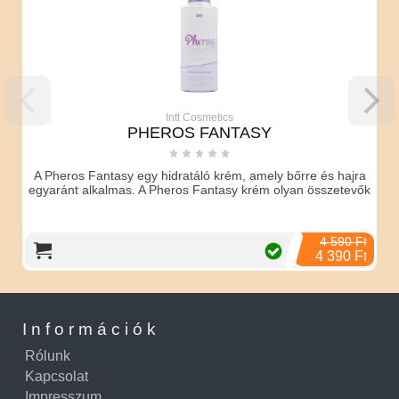
Intt Cosmetics
PHEROS FANTASY
A Pheros Fantasy egy hidratáló krém, amely bőrre és hajra
egyaránt alkalmas. A Pheros Fantasy krém olyan összetevők
4 590 Ft
4 390 Ft
Információk
Rólunk
Kapcsolat
Impresszum