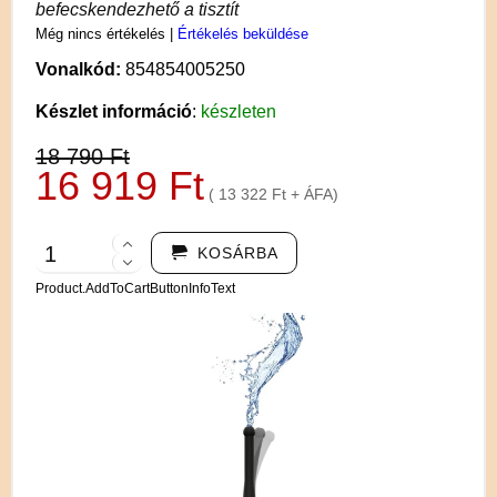
befecskendezhető a tisztít
Még nincs értékelés
|
Értékelés beküldése
Vonalkód:
854854005250
Készlet információ
:
készleten
18 790 Ft
16 919 Ft
( 13 322 Ft + ÁFA)
KOSÁRBA
Product.AddToCartButtonInfoText