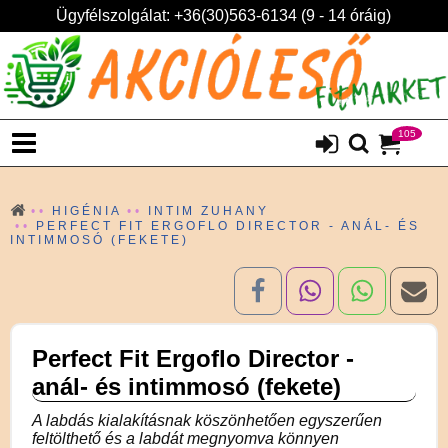
Ügyfélszolgálat: +36(30)563-6134 (9 - 14 óráig)
105
HIGÉNIA
INTIM ZUHANY
PERFECT FIT ERGOFLO DIRECTOR - ANÁL- ÉS
INTIMMOSÓ (FEKETE)
Perfect Fit Ergoflo Director -
anál- és intimmosó (fekete)
A labdás kialakításnak köszönhetően egyszerűen
feltölthető és a labdát megnyomva könnyen