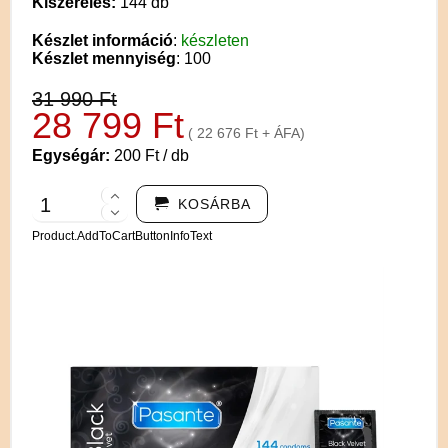
Kiszerelés:
144 db
Készlet információ
:
készleten
Készlet mennyiség
: 100
31 990 Ft
28 799 Ft
( 22 676 Ft + ÁFA)
Egységár:
200 Ft / db
KOSÁRBA
Product.AddToCartButtonInfoText