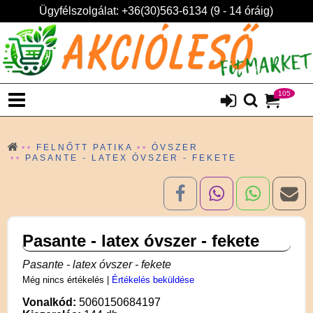
Ügyfélszolgálat: +36(30)563-6134 (9 - 14 óráig)
105
FELNŐTT PATIKA
ÓVSZER
PASANTE - LATEX ÓVSZER - FEKETE
Pasante - latex óvszer - fekete
Pasante - latex óvszer - fekete
Még nincs értékelés
|
Értékelés beküldése
Vonalkód:
5060150684197