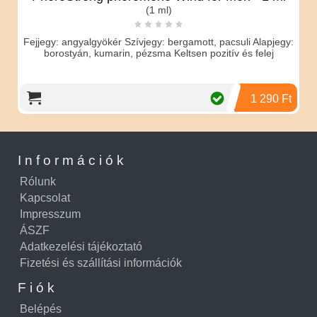
(1 ml)
Fejjegy: angyalgyökér Szívjegy: bergamott, pacsuli Alapjegy:
borostyán, kumarin, pézsma Keltsen pozitív és felej
1 290 Ft
Információk
Rólunk
Kapcsolat
Impresszum
ÁSZF
Adatkezelési tájékoztató
Fizetési és szállítási információk
Fiók
Belépés