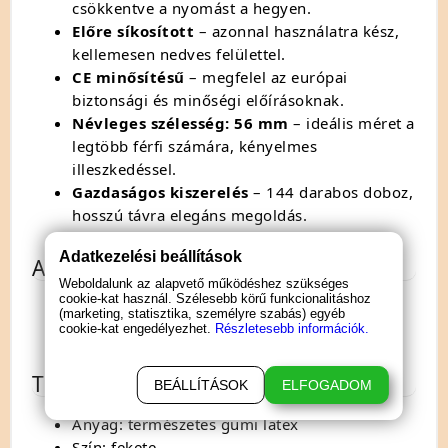
csökkentve a nyomást a hegyen.
Előre síkosított
– azonnal használatra kész,
kellemesen nedves felülettel.
CE minősítésű
– megfelel az európai
biztonsági és minőségi előírásoknak.
Névleges szélesség: 56 mm
– ideális méret a
legtöbb férfi számára, kényelmes
illeszkedéssel.
Gazdaságos kiszerelés
– 144 darabos doboz,
hosszú távra elegáns megoldás.
Adatkezelési beállítások
A csomag tartalma
Weboldalunk az alapvető működéshez szükséges
cookie-kat használ. Szélesebb körű funkcionalitáshoz
144 db Pasante Black Velvet fekete latex
(marketing, statisztika, személyre szabás) egyéb
cookie-kat engedélyezhet.
Részletesebb információk.
óvszer
Terméktulajdonságok
BEÁLLÍTÁSOK
ELFOGADOM
Anyag: természetes gumi latex
Szín: fekete