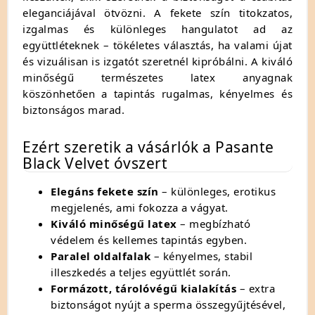
eleganciájával ötvözni. A fekete szín titokzatos,
izgalmas és különleges hangulatot ad az
együttléteknek – tökéletes választás, ha valami újat
és vizuálisan is izgatót szeretnél kipróbálni. A kiváló
minőségű természetes latex anyagnak
köszönhetően a tapintás rugalmas, kényelmes és
biztonságos marad.
Ezért szeretik a vásárlók a Pasante
Black Velvet óvszert
Elegáns fekete szín
– különleges, erotikus
megjelenés, ami fokozza a vágyat.
Kiváló minőségű latex
– megbízható
védelem és kellemes tapintás egyben.
Paralel oldalfalak
– kényelmes, stabil
illeszkedés a teljes együttlét során.
Formázott, tárolóvégű kialakítás
– extra
biztonságot nyújt a sperma összegyűjtésével,