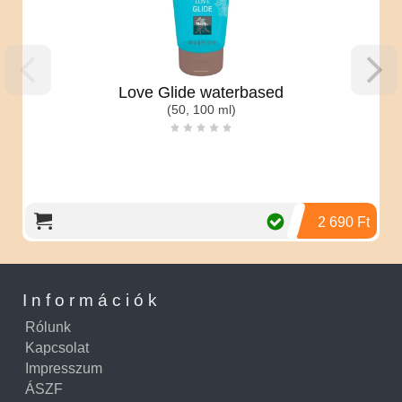
Love Glide waterbased
(50, 100 ml)
2 690 Ft
Információk
Rólunk
Kapcsolat
Impresszum
ÁSZF