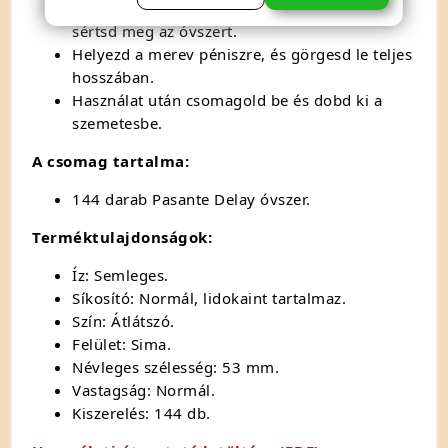
Óvatosan bontsd ki a csomagot, hogy ne
sértsd meg az óvszert.
Helyezd a merev péniszre, és görgesd le teljes
hosszában.
Használat után csomagold be és dobd ki a
szemetesbe.
A csomag tartalma:
144 darab Pasante Delay óvszer.
Terméktulajdonságok:
Íz: Semleges.
Síkosító: Normál, lidokaint tartalmaz.
Szín: Átlátszó.
Felület: Sima.
Névleges szélesség: 53 mm.
Vastagság: Normál.
Kiszerelés: 144 db.