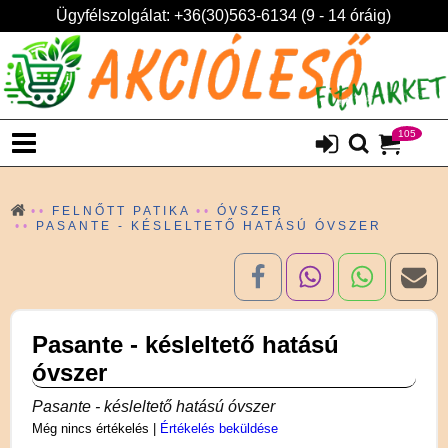
Ügyfélszolgálat: +36(30)563-6134 (9 - 14 óráig)
105
FELNŐTT PATIKA
ÓVSZER
PASANTE - KÉSLELTETŐ HATÁSÚ ÓVSZER
Pasante - késleltető hatású
óvszer
Pasante - késleltető hatású óvszer
Még nincs értékelés
|
Értékelés beküldése