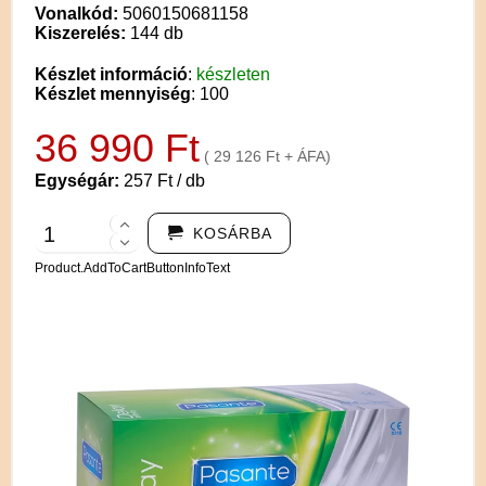
Vonalkód:
5060150681158
Kiszerelés:
144 db
Készlet információ
:
készleten
Készlet mennyiség
: 100
36 990 Ft
( 29 126 Ft + ÁFA)
Egységár:
257 Ft / db
KOSÁRBA
Product.AddToCartButtonInfoText