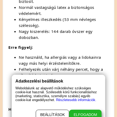
biztosít.
Normál vastagságú latex a biztonságos
védelemért.
Kényelmes illeszkedés (53 mm névleges
szélesség).
Nagy kiszerelés: 144 darab óvszer egy
dobozban.
Erre figyelj:
Ne használd, ha allergiás vagy a lidokainra
vagy más helyi érzéstelenítőkre.
Felhelyezés után várj néhány percet, hogy a
síkosító hatni tudjon.
Használat után ne mosd el és ne használd
Adatkezelési beállítások
újra.
Weboldalunk az alapvető működéshez szükséges
cookie-kat használ. Szélesebb körű funkcionalitáshoz
Tárold hűvös, száraz helyen, közvetlen
(marketing, statisztika, személyre szabás) egyéb
napfénytől védve.
cookie-kat engedélyezhet.
Részletesebb információk.
Hogyan használd?
BEÁLLÍTÁSOK
ELFOGADOM