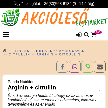
Ügyfélszolgálat: +36(30)563-6134 (9 - 14 óráig)
105
FITNESS TERMÉKEK
AMINOSAVAK
CITRULLIN
ARGININ + CITRULLIN
Panda Nutrition
Arginin + citrullin
Érezd az energia hullámát, ahogy ez az aminosav
kombináció új szintre emeli az edzéseidet, fokozva a
teljesítményt és az energiát!