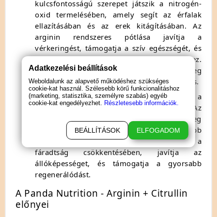
kulcsfontosságú szerepet játszik a nitrogén-
oxid termelésében, amely segít az érfalak
ellazításában és az erek kitágításában. Az
arginin rendszeres pótlása javítja a
vérkeringést, támogatja a szív egészségét, és
hozzájárulhat a vérnyomás csökkentéséhez.
Adatkezelési beállítások
Emellett az arginin segíthet az izomtömeg
növelésében és a teljesítmény fokozásában is.
Weboldalunk az alapvető működéshez szükséges
cookie-kat használ. Szélesebb körű funkcionalitáshoz
L-Citrullin
: Az arginin előanyaga, amelyet a
(marketing, statisztika, személyre szabás) egyéb
cookie-kat engedélyezhet.
Részletesebb információk.
szervezet hatékonyabban tud hasznosítani. Az
L-citrullin bevitele hosszabb távon emeli meg
az arginin szintjét a vérben, ami tartósabb
BEÁLLÍTÁSOK
ELFOGADOM
hatást eredményez. Ez az összetevő segít a
fáradtság csökkentésében, javítja az
állóképességet, és támogatja a gyorsabb
regenerálódást.
A Panda Nutrition - Arginin + Citrullin
előnyei