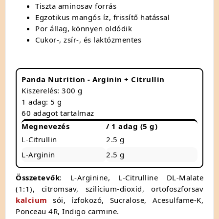
Tiszta aminosav forrás
Egzotikus mangós íz, frissítő hatással
Por állag, könnyen oldódik
Cukor-, zsír-, és laktózmentes
Panda Nutrition - Arginin + Citrullin
Kiszerelés: 300 g
1 adag: 5 g
60 adagot tartalmaz
Megnevezés
/ 1 adag (5 g)
L-Citrullin
2.5 g
L-Arginin
2.5 g
Összetevők
: L-Arginine, L-Citrulline DL-Malate
(1:1), citromsav, szilícium-dioxid, ortofoszforsav
kalcium
sói, ízfokozó, Sucralose, Acesulfame-K,
Ponceau 4R, Indigo carmine.