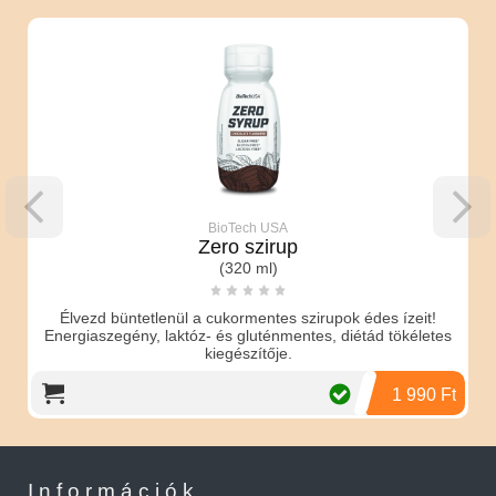
BioTech USA
Zero szirup
(320 ml)
Élvezd büntetlenül a cukormentes szirupok édes ízeit!
Energiaszegény, laktóz- és gluténmentes, diétád tökéletes
kiegészítője.
1 990 Ft
Információk