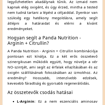
legyőzhetetlen akadálynak tűnik. Az izmaid nem
kapnak elég oxigént, és úgy érzed, mintha a tested
nem tudná tartani a lépést a céljaiddal. Ilyenkor van
szükség egy hatékony megoldásra, amely segít
átlépni a határaidat és elérni a kívánt
eredményeket.
Hogyan segít a Panda Nutrition -
Arginin + Citrullin?
A Panda Nutrition - Arginin + Citrullin kombinációja
pontosan ezt kínálja. Ez a két erős összetevő
szinergikusan működik együtt, hogy növelje a vér
NO-szintjét, ami segít az érfalak ellazításában és az
oxigén szállításának fokozásában az izmokhoz. Az
eredmény? Hosszabb, intenzívebb edzések,
kevesebb fáradtság és gyorsabb regenerálódás.
Az összetevők csodás hatásai
L-Arginin
: Ez a nem eszenciális aminosav