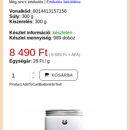
Még nincs értékelés
|
Értékelés beküldése
Vonalkód:
6014413157156
Súly:
300 g
Kiszerelés:
300 g
Készlet információ
:
készleten
Készlet mennyiség
: 989 doboz
8 490 Ft
( 6 685 Ft + ÁFA)
Egységár:
28 Ft / g
KOSÁRBA
Product.AddToCartButtonInfoText