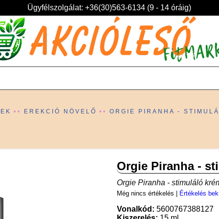
Ügyfélszolgálat: +36(30)563-6134 (9 - 14 óráig)
KEK
EREKCIÓ NÖVELŐ
ORGIE PIRANHA - STIMUL
Orgie Piranha - st
Orgie Piranha - stimuláló kré
Még nincs értékelés
|
Értékelés bek
Vonalkód:
5600767388127
Kiszerelés:
15 ml