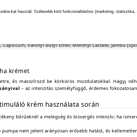
5 ml, légmentes pumpás üveg
kie-kat használ. Szélesebb körű funkcionalitáshoz (marketing, statisztika,
, Capsicum, Vanillyl Butyl Ether, Menthyl Lactate, Jambu (Sp
nha krémet
ületre, és masszírozd be körkörös mozdulatokkal. Hagyj né
pányival
– az intenzitás személyfüggő, érdemes fokozatosan 
 stimuláló krém használata során
ékeny bőrűeknél a melegség és bizsergés intenzív; ha ismeret
 pumpa nem jelent arányosan erősebb hatást, és kellemetle