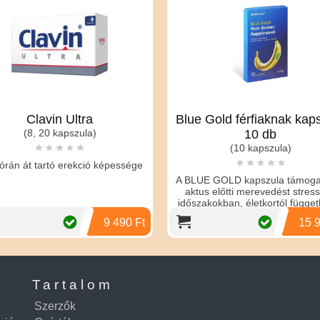
Clavin Ultra
Blue Gold férfiaknak kap
(8, 20 kapszula)
10 db
(10 kapszula)
órán át tartó erekció képessége
A BLUE GOLD kapszula támogat
aktus előtti merevedést stres
időszakokban, életkortól függet
9 490 Ft
15 9
Tartalom
Szerzők