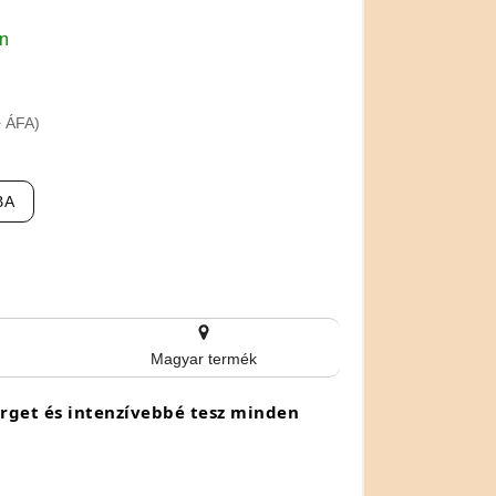
en
+ ÁFA)
BA
Magyar termék
örget és intenzívebbé tesz minden