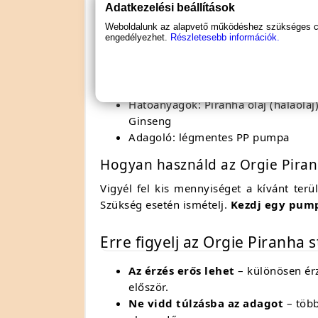
1 × Orgie Piranha Power Cream – 1
Adatkezelési beállítások
Weboldalunk az alapvető működéshez szükséges coo
engedélyezhet.
Részletesebb információk.
Terméktulajdonságok
Típus: stimuláló krém férfiaknak
Mennyiség: 15 ml
Hatóanyagok: Piranha olaj (halaolaj)
Ginseng
Adagoló: légmentes PP pumpa
Hogyan használd az Orgie Pira
Vigyél fel kis mennyiséget a kívánt ter
Szükség esetén ismételj.
Kezdj egy pum
Erre figyelj az Orgie Piranha
Az érzés erős lehet
– különösen érz
először.
Ne vidd túlzásba az adagot
– több