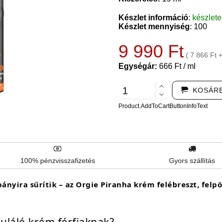
Készlet információ
:
készlet
Készlet mennyiség
: 100
9 990 Ft
( 7 866 Ft 
Egységár:
666 Ft / ml
KOSÁR
Product.AddToCartButtonInfoText
100% pénzvisszafizetés
Gyors szállítás
yira sűrítik – az Orgie Piranha krém felébreszt, felp