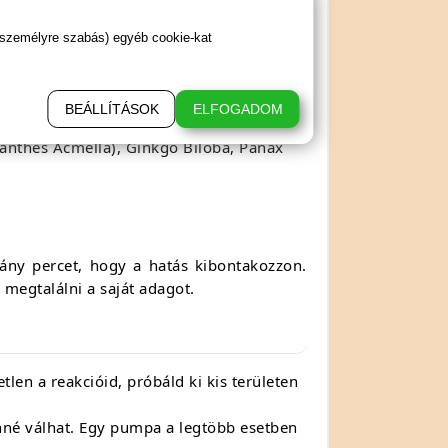
 személyre szabás) egyéb cookie-kat
BEÁLLÍTÁSOK
ELFOGADOM
ilanthes Acmella), Ginkgo Biloba, Panax
hány percet, hogy a hatás kibontakozzon.
megtalálni a saját adagot.
len a reakcióid, próbáld ki kis területen
nné válhat. Egy pumpa a legtöbb esetben