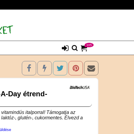
105
A-Day étrend-
 vitamindús italporral! Támogatja az
laktóz-, glutén-, cukormentes. Élvezd a
üldése