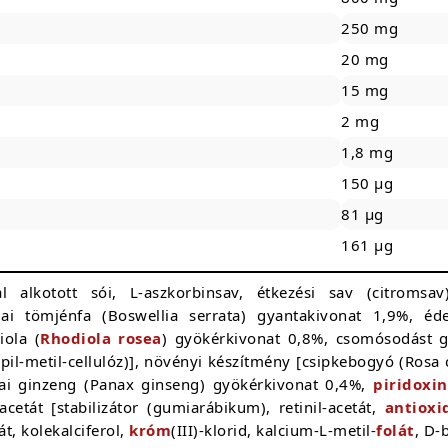
250 mg
20 mg
15 mg
2 mg
1,8 mg
150 µg
81 µg
161 µg
 alkotott sói, L-aszkorbinsav, étkezési sav (citromsav), 
diai tömjénfa (Boswellia serrata) gyantakivonat 1,9%, éde
iola (
Rhodiola rosea
) gyökérkivonat 0,8%, csomósodást gá
opil-metil-cellulóz)], növényi készítmény [csipkebogyó (Ros
eai ginzeng (Panax ginseng) gyökérkivonat 0,4%,
piridoxin
-acetát [stabilizátor (gumiarábikum), retinil-acetát,
antioxi
t, kolekalciferol,
króm
(III)-klorid, kalcium-L-metil-
folát
, D-