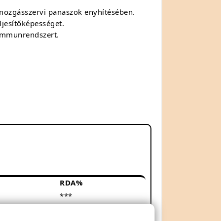
a mozgásszervi panaszok enyhítésében.
eljesítőképességet.
z immunrendszert.
RDA%
***
***