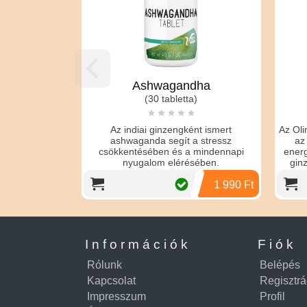
Ashwagandha
(30 tabletta)
Az indiai ginzengként ismert
Az Olimp L
ashwaganda segít a stressz
az imm
csökkentésében és a mindennapi
energiával
nyugalom elérésében.
ginzeng 
1 990 Ft
Információk
Fiók
Rólunk
Belépés
Kapcsolat
Regisztrá
Impresszum
Profil