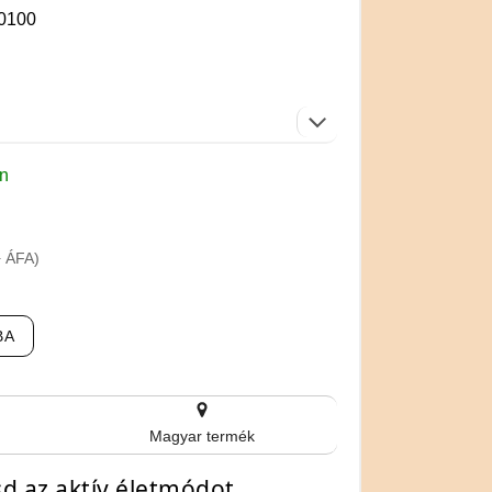
0100
en
+ ÁFA)
BA
Magyar termék
sd az aktív életmódot