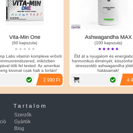
Vita-Min One
Ashwagandha MAX
(60 kapszula)
(100 kapszula)
abs vitamin komplexe erősíti
Éld át a nyugalom és energiabomb
unrendszered, miközben
harmonikus élményét, köszönhetően
 tölti fel tested. Az amerikai
stresszoldó ashwagandha jótékon
kivonat csak hab a tortán!
hatásainak!
2 990 Ft
4 490 
Tartalom
Szerzők
ció
Gyártók
Blog