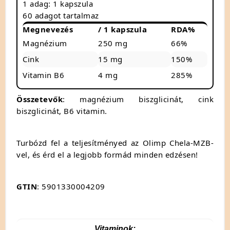
1 adag: 1 kapszula
60 adagot tartalmaz
Megnevezés
/ 1 kapszula
RDA%
Magnézium
250 mg
66%
Cink
15 mg
150%
Vitamin B6
4 mg
285%
Összetevők
: magnézium biszglicinát, cink
biszglicinát, B6 vitamin.
Turbózd fel a teljesítményed az Olimp Chela-MZB-
vel, és érd el a legjobb formád minden edzésen!
GTIN
: 5901330004209
Vitaminok: