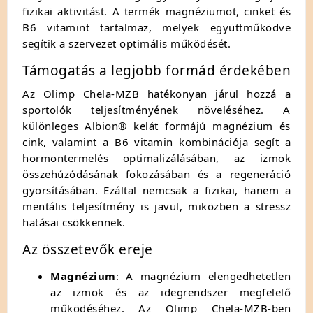
fizikai aktivitást. A termék magnéziumot, cinket és
B6 vitamint tartalmaz, melyek együttműködve
segítik a szervezet optimális működését.
Támogatás a legjobb formád érdekében
Az Olimp Chela-MZB hatékonyan járul hozzá a
sportolók teljesítményének növeléséhez. A
különleges Albion® kelát formájú magnézium és
cink, valamint a B6 vitamin kombinációja segít a
hormontermelés optimalizálásában, az izmok
összehúzódásának fokozásában és a regeneráció
gyorsításában. Ezáltal nemcsak a fizikai, hanem a
mentális teljesítmény is javul, miközben a stressz
hatásai csökkennek.
Az összetevők ereje
Magnézium
: A magnézium elengedhetetlen
az izmok és az idegrendszer megfelelő
működéséhez. Az Olimp Chela-MZB-ben