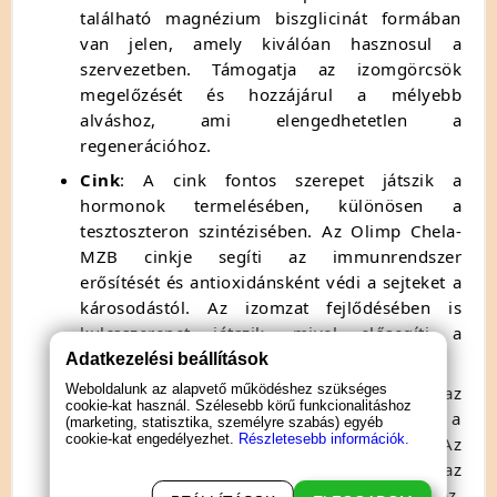
található magnézium biszglicinát formában
van jelen, amely kiválóan hasznosul a
szervezetben. Támogatja az izomgörcsök
megelőzését és hozzájárul a mélyebb
alváshoz, ami elengedhetetlen a
regenerációhoz.
Cink
: A cink fontos szerepet játszik a
hormonok termelésében, különösen a
tesztoszteron szintézisében. Az Olimp Chela-
MZB cinkje segíti az immunrendszer
erősítését és antioxidánsként védi a sejteket a
károsodástól. Az izomzat fejlődésében is
kulcsszerepet játszik, mivel elősegíti a
fehérjék beépülését.
Adatkezelési beállítások
Weboldalunk az alapvető működéshez szükséges
B6 vitamin
: A B6 vitamin elengedhetetlen az
cookie-kat használ. Szélesebb körű funkcionalitáshoz
anyagcsere folyamatokhoz, különösen a
(marketing, statisztika, személyre szabás) egyéb
cookie-kat engedélyezhet.
Részletesebb információk.
fehérje- és szénhidrát-anyagcseréhez. Az
Olimp Chela-MZB B6 vitaminja hozzájárul az
energiatermeléshez és a hangulat javításához,