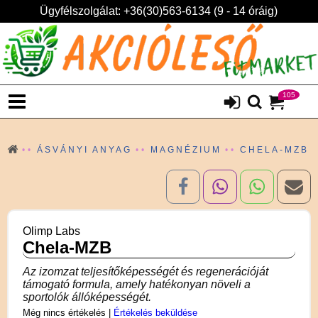
Ügyfélszolgálat: +36(30)563-6134 (9 - 14 óráig)
105
ÁSVÁNYI ANYAG
MAGNÉZIUM
CHELA-MZB
Olimp Labs
Chela-MZB
Az izomzat teljesítőképességét és regenerációját
támogató formula, amely hatékonyan növeli a
sportolók állóképességét.
Még nincs értékelés
|
Értékelés beküldése