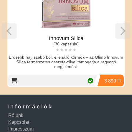
Innovum Silica
(30 kapszula)
Erősebb haj, szebb bőr, ellenálló körmök – az Olimp Innovum
Silica természetes összetevőivel támogatja a ragyogó
megjelenést.
3 890 Ft
Információk
Rólunk
Kapcsolat
Impresszum