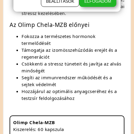
BEÁLLÍTÁSOK
ELFOGADOM
ami különösen fontos a mentális és fizikai
stressz kezelésében.
Az Olimp Chela-MZB előnyei
Fokozza a természetes hormonok
termelődését
Támogatja az izomösszehúzódás erejét és a
regenerációt
Csökkenti a stressz tüneteit és javítja az alvás
minőségét
Segíti az immunrendszer működését és a
sejtek védelmét
Hozzájárul az optimális anyagcseréhez és a
testzsír feldolgozásához
Olimp Chela-MZB
Kiszerelés: 60 kapszula