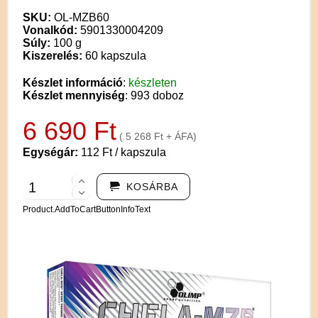
SKU:
OL-MZB60
Vonalkód:
5901330004209
Súly:
100 g
Kiszerelés:
60 kapszula
Készlet információ
:
készleten
Készlet mennyiség
: 993 doboz
6 690 Ft
( 5 268 Ft + ÁFA)
Egységár:
112 Ft / kapszula
KOSÁRBA
Product.AddToCartButtonInfoText