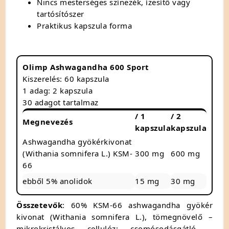
Nincs mesterséges színezék, ízesítő vagy
tartósítószer
Praktikus kapszula forma
Olimp Ashwagandha 600 Sport
Kiszerelés: 60 kapszula
1 adag: 2 kapszula
30 adagot tartalmaz
/ 1
/ 2
Megnevezés
kapszula
kapszula
Ashwagandha gyökérkivonat
(Withania somnifera L.) KSM-
300 mg
600 mg
66
ebből 5% anolidok
15 mg
30 mg
Összetevők
: 60% KSM-66 ashwagandha gyökér
kivonat (Withania somnifera L.), tömegnövelő –
mikrokristályos cellulóz; csomósodásgátló –