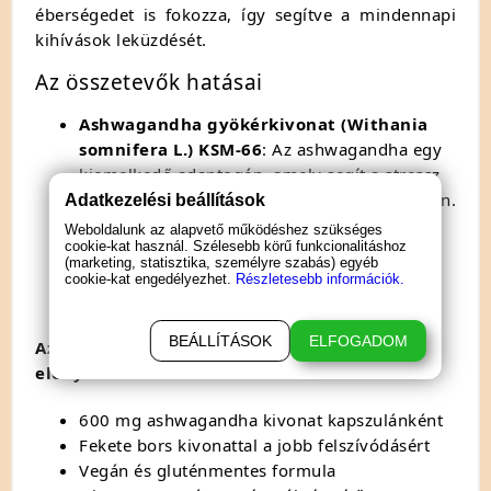
éberségedet is fokozza, így segítve a mindennapi
kihívások leküzdését.
Az összetevők hatásai
Ashwagandha gyökérkivonat (Withania
somnifera L.) KSM-66
: Az ashwagandha egy
kiemelkedő adaptogén, amely segít a stressz
kezelésében és a nyugalom megteremtésében.
Adatkezelési beállítások
Javítja az energiaszintet, erősíti az
Weboldalunk az alapvető működéshez szükséges
cookie-kat használ. Szélesebb körű funkcionalitáshoz
immunrendszert és támogatja a kognitív
(marketing, statisztika, személyre szabás) egyéb
funkciókat. Emellett növeli a libidót és
cookie-kat engedélyezhet.
Részletesebb információk.
hozzájárul a szexuális egészség javításához.
BEÁLLÍTÁSOK
ELFOGADOM
Az Olimp Ashwagandha 600 Sport további
előnyei
600 mg ashwagandha kivonat kapszulánként
Fekete bors kivonattal a jobb felszívódásért
Vegán és gluténmentes formula