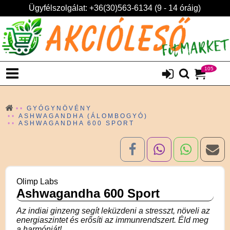
Ügyfélszolgálat: +36(30)563-6134 (9 - 14 óráig)
105
GYÓGYNÖVÉNY
ASHWAGANDHA (ÁLOMBOGYÓ)
ASHWAGANDHA 600 SPORT
Olimp Labs
Ashwagandha 600 Sport
Az indiai ginzeng segít leküzdeni a stresszt, növeli az
energiaszintet és erősíti az immunrendszert. Éld meg
a harmóniát!