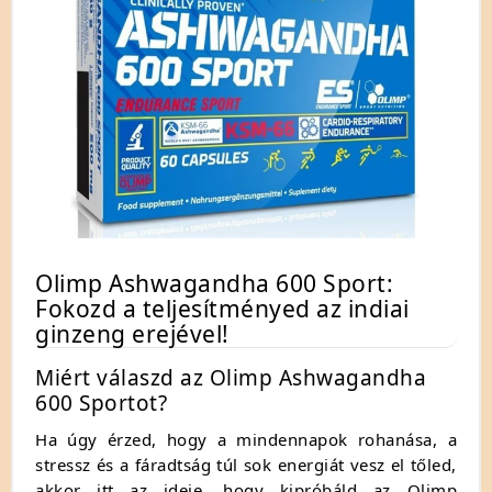
Olimp Ashwagandha 600 Sport:
Fokozd a teljesítményed az indiai
ginzeng erejével!
Miért válaszd az Olimp Ashwagandha
600 Sportot?
Ha úgy érzed, hogy a mindennapok rohanása, a
stressz és a fáradtság túl sok energiát vesz el tőled,
akkor itt az ideje, hogy kipróbáld az Olimp