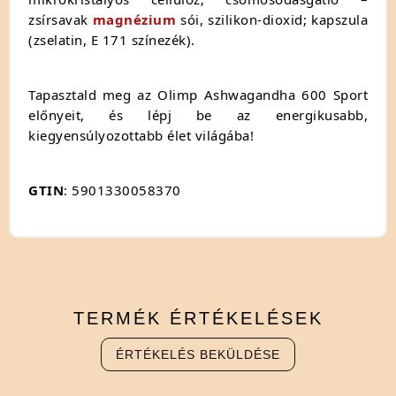
zsírsavak
magnézium
sói, szilikon-dioxid; kapszula
(zselatin, E 171 színezék).
Tapasztald meg az Olimp Ashwagandha 600 Sport
előnyeit, és lépj be az energikusabb,
kiegyensúlyozottabb élet világába!
GTIN
: 5901330058370
TERMÉK
ÉRTÉKELÉSEK
ÉRTÉKELÉS BEKÜLDÉSE