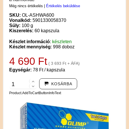
Még nincs értékelés
|
Értékelés beküldése
SKU:
OL-ASHWA600
Vonalkód:
5901330058370
Súly:
100 g
Kiszerelés:
60 kapszula
Készlet információ
:
készleten
Készlet mennyiség
: 998 doboz
4 690 Ft
( 3 693 Ft + ÁFA)
Egységár:
78 Ft / kapszula
KOSÁRBA
Product.AddToCartButtonInfoText