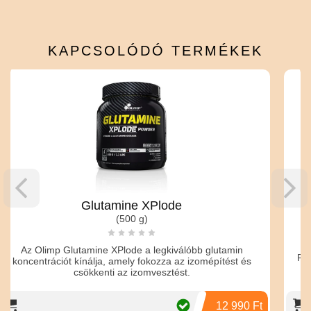
KAPCSOLÓDÓ
TERMÉKEK
Tenmag
 XPlode
Tongkat ali kap
g)
(60 kapszula)
a legkiválóbb glutamin
Fokozd a vitalitást és a szellemi fr
fokozza az izomépítést és
erejével! Fedezd fel a Te
omvesztést.
12 990 Ft