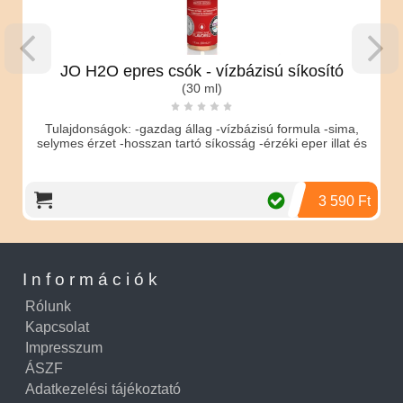
JO H2O epres csók - vízbázisú síkosító
(30 ml)
Tulajdonságok: -gazdag állag -vízbázisú formula -sima,
selymes érzet -hosszan tartó síkosság -érzéki eper illat és
3 590 Ft
Információk
Rólunk
Kapcsolat
Impresszum
ÁSZF
Adatkezelési tájékoztató