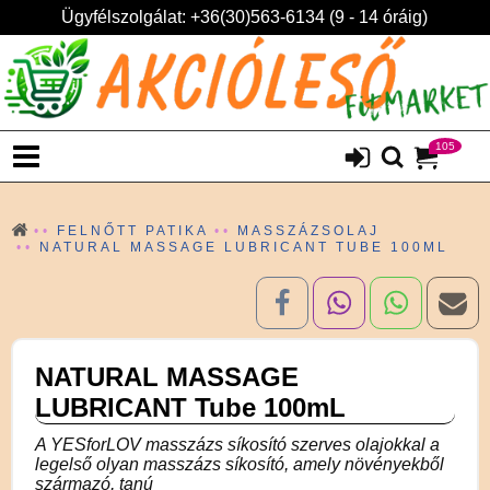
Ügyfélszolgálat: +36(30)563-6134 (9 - 14 óráig)
105
FELNŐTT PATIKA
MASSZÁZSOLAJ
NATURAL MASSAGE LUBRICANT TUBE 100ML
NATURAL MASSAGE
LUBRICANT Tube 100mL
A YESforLOV masszázs síkosító szerves olajokkal a
legelső olyan masszázs síkosító, amely növényekből
származó, tanú