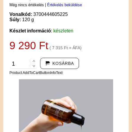
Még nincs értékelés
|
Értékelés beküldése
Vonalkód:
3700444605225
Súly:
120 g
Készlet információ
:
készleten
9 290 Ft
( 7 315 Ft + ÁFA)
KOSÁRBA
Product.AddToCartButtonInfoText