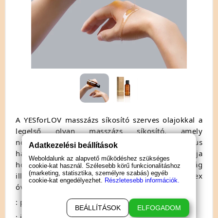
A YESforLOV masszázs síkosító szerves olajokkal a
legelső olyan masszázs síkosító, amely
növényekből származó, tanúsítottan organikus
Adatkezelési beállítások
hatóanyagokat tartalmaz. Finom és érzéki textúrája
Weboldalunk az alapvető működéshez szükséges
hosszan tartó síkosságot biztosít a narancsvirág
cookie-kat használ. Szélesebb körű funkcionalitáshoz
(marketing, statisztika, személyre szabás) egyéb
illatával. Szexjátékokkal kompatibilis, de latex
cookie-kat engedélyezhet.
Részletesebb információk.
óvszerekkel NEM!
: pároknak
BEÁLLÍTÁSOK
ELFOGADOM
: illatos