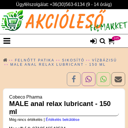
Ügyfélszolgálat: +36(30)563-6134 (9 - 14 óráig)
105
FELNŐTT PATIKA
SIKOSÍTÓ
VÍZBÁZISÚ
MALE ANAL RELAX LUBRICANT - 150 ML
Cobeco Pharma
MALE anal relax lubricant - 150
ml
Még nincs értékelés
|
Értékelés beküldése