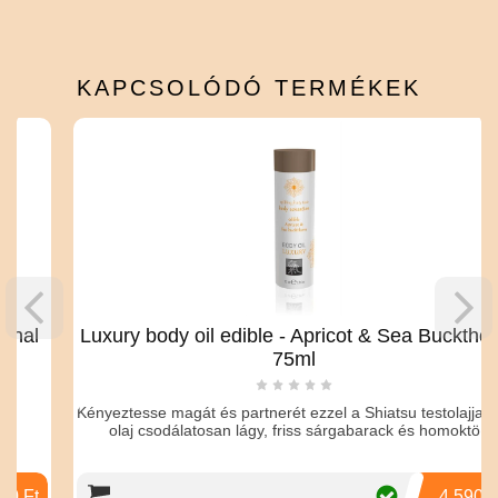
KAPCSOLÓDÓ
TERMÉKEK
Luxury body oil edible - Apricot & Sea Buckthorn
75ml
Kényeztesse magát és partnerét ezzel a Shiatsu testolajjal. Az
olaj csodálatosan lágy, friss sárgabarack és homoktö
4 590 Ft