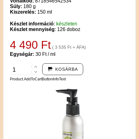
Vonalkód:
8718546542534
Súly:
180 g
Kiszerelés:
150 ml
Készlet információ
:
készleten
Készlet mennyiség
: 126 doboz
4 490 Ft
( 3 535 Ft + ÁFA)
Egységár:
30 Ft / ml
KOSÁRBA
Product.AddToCartButtonInfoText