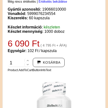
Még nincs értékelés
|
Értékelés beküldése
Gyártói azonosító:
19066010000
Vonalkód:
5999076234554
Kiszerelés:
60 kapszula
Készlet információ
:
készleten
Készlet mennyiség
: 1000 doboz
6 090 Ft
( 4 795 Ft + ÁFA)
Egységár:
102 Ft / kapszula
KOSÁRBA
Product.AddToCartButtonInfoText