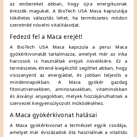
az embereket abban, hogy újra energikusnak
érezzék magukat. A BioTech USA Maca kapszulája
tökéletes választás lehet, ha természetes módon
szeretnéd növelni vitalitásodat.
Fedezd fel a Maca erejét!
A BioTech USA Maca kapszula a perui Maca
gyökérkivonatát tartalmazza, amelyet már az inka
harcosok is használtak erejük növelésére. Ez a
természetes étrend-kiegészítő segíthet abban, hogy
visszanyerd az energiádat, és jobban teljesíts a
mindennapokban. A Maca gyökér gazdag
fitonutriensekben, aminosavakban, vitaminokban
és ásványi anyagokban, melyek hozzájárulhatnak a
szervezet kiegyensúlyozott működéséhez.
A Maca gyökérkivonat hatásai
A Maca gyökérkivonat a természet egyik csodája,
amelyet már évszázadok óta használnak a vitalitás