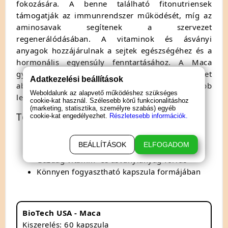
fokozására. A benne található fitonutriensek
támogatják az immunrendszer működését, míg az
aminosavak segítenek a szervezet
regenerálódásában. A vitaminok és ásványi
anyagok hozzájárulnak a sejtek egészségéhez és a
hormonális egyensúly fenntartásához. A Maca
gyökérkivonat rendszeres fogyasztása segíthet
Adatkezelési beállítások
abban, hogy energikusabb és kiegyensúlyozottabb
Weboldalunk az alapvető működéshez szükséges
legyél.
cookie-kat használ. Szélesebb körű funkcionalitáshoz
(marketing, statisztika, személyre szabás) egyéb
További előnyök
cookie-kat engedélyezhet.
Részletesebb információk.
Természetes energiaforrás
BEÁLLÍTÁSOK
ELFOGADOM
Támogatja a hormonális egyensúlyt
Gazdag vitamin- és ásványianyag-forrás
Könnyen fogyasztható kapszula formájában
BioTech USA - Maca
Kiszerelés: 60 kapszula