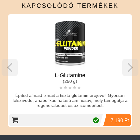
KAPCSOLÓDÓ
TERMÉKEK
L-Glutamine
(250 g)
Építsd álmaid izmait a tiszta glutamin erejével! Gyorsan
felszívódó, anabolikus hatású aminosav, mely támogatja a
regenerálódást és az izomépítést.
7 190 Ft