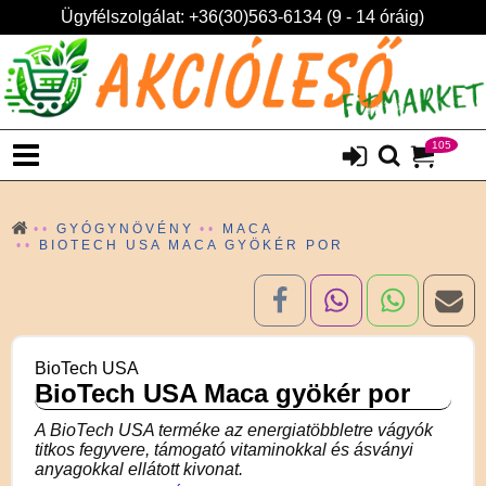
Ügyfélszolgálat: +36(30)563-6134 (9 - 14 óráig)
105
GYÓGYNÖVÉNY
MACA
BIOTECH USA MACA GYÖKÉR POR
BioTech USA
BioTech USA Maca gyökér por
A BioTech USA terméke az energiatöbbletre vágyók
titkos fegyvere, támogató vitaminokkal és ásványi
anyagokkal ellátott kivonat.