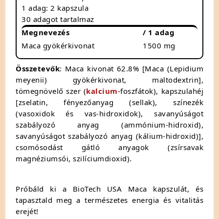
1 adag: 2 kapszula
30 adagot tartalmaz
Megnevezés
/ 1 adag
Maca gyökérkivonat
1500 mg
Összetevők
: Maca kivonat 62.8% [Maca (Lepidium
meyenii) gyökérkivonat, maltodextrin],
tömegnövelő szer (
kalcium
-foszfátok), kapszulahéj
[zselatin, fényezőanyag (sellak), színezék
(vasoxidok és vas-hidroxidok), savanyúságot
szabályozó anyag (ammónium-hidroxid),
savanyúságot szabályozó anyag (kálium-hidroxid)],
csomósodást gátló anyagok (zsírsavak
magnéziumsói, szilíciumdioxid).
Próbáld ki a BioTech USA Maca kapszulát, és
tapasztald meg a természetes energia és vitalitás
erejét!