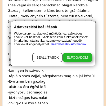
shea vajjal és sárgabarackmag olajjal karöltve.
Gazdag, kellemesen pikáns bors és gránátalma
illattal, mely enyhén fűszeres, nem túl hivalkodó,
érzéki, még inkább segíti az ellazulást és serkenti a
vágyat. A selymes formula E-vitaminnal táplálja és
Adatkezelési beállítások
hidratálja a kiszáradt bőrt. Nem zsíros, olajos
Weboldalunk az alapvető működéshez szükséges
formulája rögtön felszívódik és kényezteti a fáradt
cookie-kat használ. Szélesebb körű funkcionalitáshoz
(marketing, statisztika, személyre szabás) egyéb
bőrt. Akár 36 órán át tartó leégési idővel.
cookie-kat engedélyezhet.
Részletesebb információk.
Tulajdonságok:
BEÁLLÍTÁSOK
ELFOGADOM
-természetes összetevők
-nem zsíros
-könnyen felszívódik
-tápláló shea vajjal, sárgabarackmag olajjal készül
-E-vitaminban gazdag
-akár 36 óra égési idő
-gyönyörű csomagolás
-biztonságos használat
-150g-os kiszerelésben