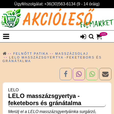
Ügyfélszolgálat: +36(30)563-6134 (9 - 14 óráig)
105
FELNŐTT PATIKA
MASSZÁZSOLAJ
LELO MASSZÁZSGYERTYA -FEKETEBORS ÉS
GRÁNÁTALMA
LELO
LELO masszázsgyertya -
feketebors és gránátalma
Merülj el a LELO masszázsgyertyáinka surgárzó,