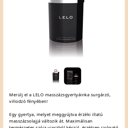
Merülj el a LELO masszázsgyertyáinka surgárzó,
villodzó fényében!
Egy gyertya, melyet meggyújtva érzéki illatú
masszázsolajjá változik át. Maximálisan
természetes szója viaszból készül, érzékien cirógató