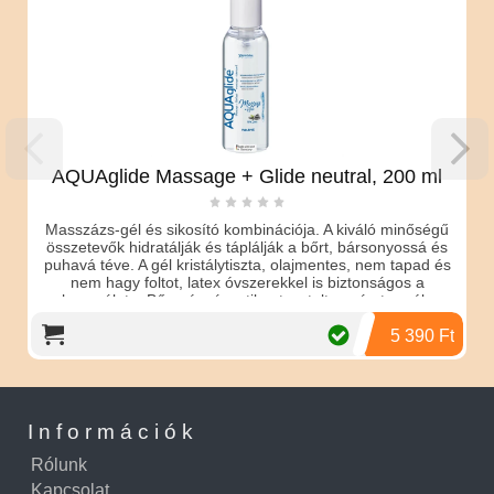
AQUAglide Massage + Glide neutral, 200 ml
Masszázs-gél és sikosító kombinációja. A kiváló minőségű
összetevők hidratálják és táplálják a bőrt, bársonyossá és
puhavá téve. A gél kristálytiszta, olajmentes, nem tapad és
nem hagy foltot, latex óvszerekkel is biztonságos a
használata. Bőrgyógyászatilag tesztelt vegán termék.
5 390 Ft
Információk
Rólunk
Kapcsolat