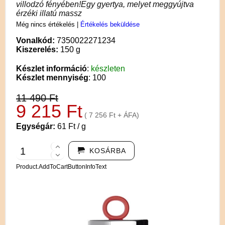
villodzó fényében!Egy gyertya, melyet meggyújtva
érzéki illatú massz
Még nincs értékelés
|
Értékelés beküldése
Vonalkód:
7350022271234
Kiszerelés:
150 g
Készlet információ
:
készleten
Készlet mennyiség
: 100
11 490 Ft
9 215 Ft
( 7 256 Ft + ÁFA)
Egységár:
61 Ft / g
KOSÁRBA
Product.AddToCartButtonInfoText