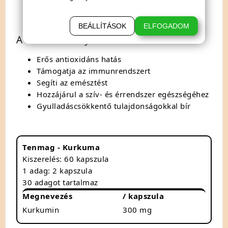
rendszeres fogyasztása hozzájárulhat az
általános jó közérzet fenntartásához.
BEÁLLÍTÁSOK
ELFOGADOM
A termék előnyei
Erős antioxidáns hatás
Támogatja az immunrendszert
Segíti az emésztést
Hozzájárul a szív- és érrendszer egészségéhez
Gyulladáscsökkentő tulajdonságokkal bír
Tenmag - Kurkuma
Kiszerelés: 60 kapszula
1 adag: 2 kapszula
30 adagot tartalmaz
Megnevezés
/ kapszula
Kurkumin
300 mg