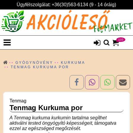
Ügyfélszolgálat: +36(30)563-6134 (9 - 14 óráig)
105
GYÓGYNÖVÉNY
KURKUMA
TENMAG KURKUMA POR
Tenmag
Tenmag Kurkuma por
A Tenmag kurkuma kurkumin tartalma segíthet
aktiválni tested öngyógyító képességeit, támogatva
ezzel az egészséged megőrzését.