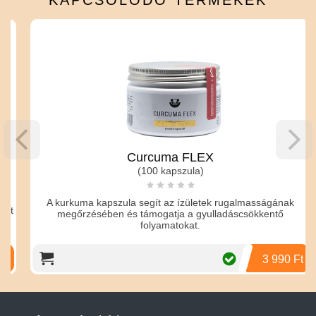
Curcuma FLEX
(100 kapszula)
A kurkuma kapszula segít az ízületek rugalmasságának
t
megőrzésében és támogatja a gyulladáscsökkentő
folyamatokat.
3 990 Ft