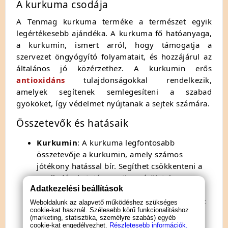
A kurkuma csodája
A Tenmag kurkuma terméke a természet egyik
legértékesebb ajándéka. A kurkuma fő hatóanyaga,
a kurkumin, ismert arról, hogy támogatja a
szervezet öngyógyító folyamatait, és hozzájárul az
általános jó közérzethez. A kurkumin erős
antioxidáns
tulajdonságokkal rendelkezik,
amelyek segítenek semlegesíteni a szabad
gyököket, így védelmet nyújtanak a sejtek számára.
Összetevők és hatásaik
Kurkumin
: A kurkuma legfontosabb
összetevője a kurkumin, amely számos
jótékony hatással bír. Segíthet csökkenteni a
gyulladásokat, támogatja az ízületek
Adatkezelési beállítások
egészségét, és hozzájárulhat a szív- és
érrendszer megfelelő működéséhez. Emellett
Weboldalunk az alapvető működéshez szükséges
cookie-kat használ. Szélesebb körű funkcionalitáshoz
a kurkumin elősegítheti az emésztést, és
(marketing, statisztika, személyre szabás) egyéb
javíthatja a bőr egészségét is. A kurkumin
cookie-kat engedélyezhet.
Részletesebb információk.