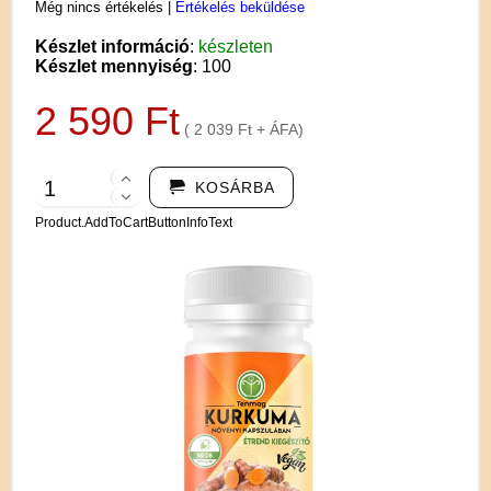
Még nincs értékelés
|
Értékelés beküldése
Készlet információ
:
készleten
Készlet mennyiség
: 100
2 590 Ft
( 2 039 Ft + ÁFA)
KOSÁRBA
Product.AddToCartButtonInfoText