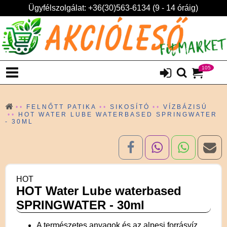
Ügyfélszolgálat: +36(30)563-6134 (9 - 14 óráig)
105
FELNŐTT PATIKA
SIKOSÍTÓ
VÍZBÁZISÚ
HOT WATER LUBE WATERBASED SPRINGWATER
- 30ML
HOT
HOT Water Lube waterbased
SPRINGWATER - 30ml
A természetes anyagok és az alpesi forrásvíz