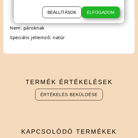
Nagyon jól megfelel a kondomok,
masszázskészülékek, valamint higiénikus
BEÁLLÍTÁSOK
ELFOGADOM
gumi- és latextermékek használata esetén.
Nem: pároknak
Speciális jellemző: natúr
TERMÉK
ÉRTÉKELÉSEK
ÉRTÉKELÉS BEKÜLDÉSE
KAPCSOLÓDÓ
TERMÉKEK