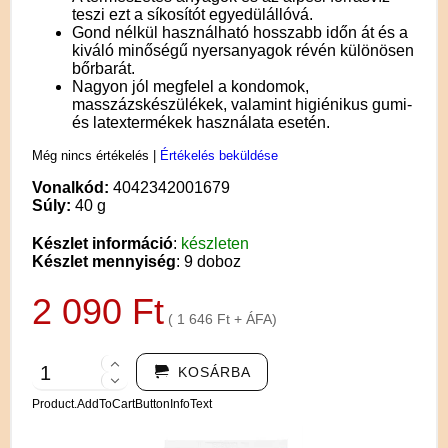
teszi ezt a síkosítót egyedülállóvá.
Gond nélkül használható hosszabb időn át és a
kiváló minőségű nyersanyagok révén különösen
bőrbarát.
Nagyon jól megfelel a kondomok,
masszázskészülékek, valamint higiénikus gumi-
és latextermékek használata esetén.
Még nincs értékelés
|
Értékelés beküldése
Vonalkód:
4042342001679
Súly:
40 g
Készlet információ
:
készleten
Készlet mennyiség
: 9 doboz
2 090 Ft
( 1 646 Ft + ÁFA)
KOSÁRBA
Product.AddToCartButtonInfoText