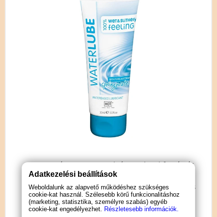
A természetes anyagok és az alpesi forrásvíz
Adatkezelési beállítások
teszi ezt a síkosítót egyedülállóvá.
Gond nélkül használható hosszabb időn át és
Weboldalunk az alapvető működéshez szükséges
cookie-kat használ. Szélesebb körű funkcionalitáshoz
a kiváló minőségű nyersanyagok révén
(marketing, statisztika, személyre szabás) egyéb
különösen bőrbarát.
cookie-kat engedélyezhet.
Részletesebb információk.