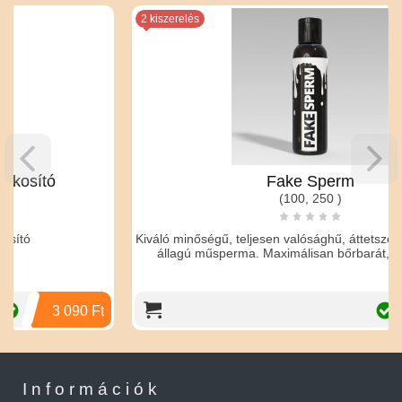
2 kiszerelés
Fake Sperm
(100, 250 )
Kiváló minőségű, teljesen valósághű, áttetsző, fehér színű,gél
állagú műsperma. Maximálisan bőrbarát, természetes
 Ft
3 690 Ft
Információk