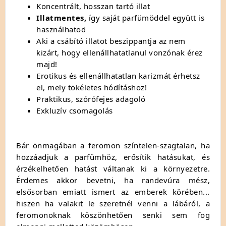
Koncentrált, hosszan tartó illat
Illatmentes,
így saját parfümöddel együtt is
használhatod
Aki a csábító illatot beszippantja az nem
kizárt, hogy ellenállhatatlanul vonzónak érez
majd!
Erotikus és ellenállhatatlan karizmát érhetsz
el, mely tökéletes hódításhoz!
Praktikus, szórófejes adagoló
Exkluzív csomagolás
Bár önmagában a feromon színtelen-szagtalan, ha
hozzáadjuk a parfümhöz, erősítik hatásukat, és
érzékelhetően hatást váltanak ki a környezetre.
Érdemes akkor bevetni, ha randevúra mész,
elsősorban emiatt ismert az emberek körében...
hiszen ha valakit le szeretnél venni a lábáról, a
feromonoknak köszönhetően senki sem fog