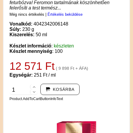
feturbózva! Feromon tartalmának köszönhetően
felerősíti a test termész...
Még nincs értékelés
|
Értékelés beküldése
Vonalkód:
4042342006148
Súly:
230 g
Kiszerelés:
50 ml
Készlet információ
:
készleten
Készlet mennyiség
: 100
12 571 Ft
( 9 898 Ft + ÁFA)
Egységár:
251 Ft / ml
KOSÁRBA
Product.AddToCartButtonInfoText