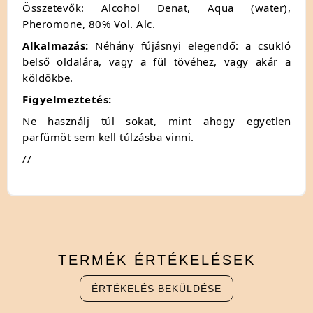
Összetevők: Alcohol Denat, Aqua (water),
Pheromone, 80% Vol. Alc.
Alkalmazás:
Néhány fújásnyi elegendő: a csukló
belső oldalára, vagy a fül tövéhez, vagy akár a
köldökbe.
Figyelmeztetés:
Ne használj túl sokat, mint ahogy egyetlen
parfümöt sem kell túlzásba vinni.
//
TERMÉK
ÉRTÉKELÉSEK
ÉRTÉKELÉS BEKÜLDÉSE