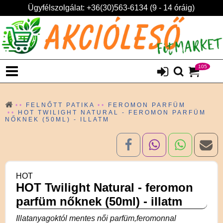
Ügyfélszolgálat: +36(30)563-6134 (9 - 14 óráig)
105
FELNŐTT PATIKA
FEROMON PARFÜM
HOT TWILIGHT NATURAL - FEROMON PARFÜM
NŐKNEK (50ML) - ILLATM
HOT
HOT Twilight Natural - feromon
parfüm nőknek (50ml) - illatm
Illatanyagoktól mentes női parfüm,feromonnal