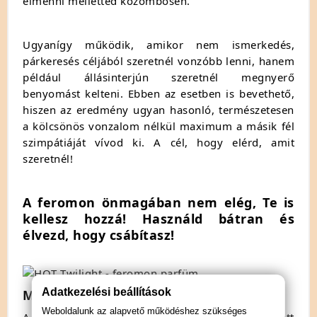
elmenni melletted közömbösen.
Ugyanígy működik, amikor nem ismerkedés,
párkeresés céljából szeretnél vonzóbb lenni, hanem
például állásinterjún szeretnél megnyerő
benyomást kelteni. Ebben az esetben is bevethető,
hiszen az eredmény ugyan hasonló, természetesen
a kölcsönös vonzalom nélkül maximum a másik fél
szimpátiáját vívod ki. A cél, hogy elérd, amit
szeretnél!
A feromon önmagában nem elég, Te is
kellesz hozzá! Használd bátran és
élvezd, hogy csábítasz!
Adatkezelési beállítások
Mi az a feromon?
Weboldalunk az alapvető működéshez szükséges
A feromon olyan vegyi anyag, melyek tudat alatt