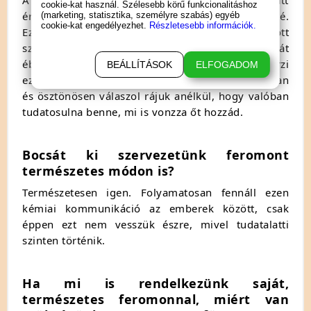
cookie-kat használ. Szélesebb körű funkcionalitáshoz
érezhető jeleket közvetítenek az ellenkező nem felé.
(marketing, statisztika, személyre szabás) egyéb
cookie-kat engedélyezhet.
Részletesebb információk.
Ez a kémiai inger természetes vonzódást, fokozott
szexuális vágyat, és a törődés, gondoskodás vágyát
ébreszti fel. Amikor egy hölgy illetve férfi megérzi
BEÁLLÍTÁSOK
ELFOGADOM
ezeket a hormonális-vegyi, jeleket automatikusan
és ösztönösen válaszol rájuk anélkül, hogy valóban
tudatosulna benne, mi is vonzza őt hozzád.
Bocsát ki szervezetünk feromont
természetes módon is?
Természetesen igen. Folyamatosan fennáll ezen
kémiai kommunikáció az emberek között, csak
éppen ezt nem vesszük észre, mivel tudatalatti
szinten történik.
Ha mi is rendelkezünk saját,
természetes feromonnal, miért van