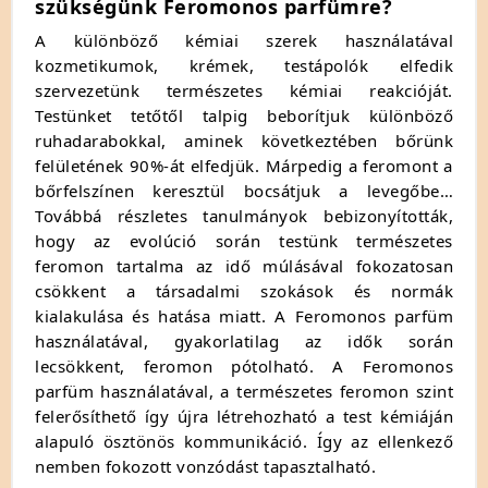
szükségünk Feromonos parfümre?
A különböző kémiai szerek használatával
kozmetikumok, krémek, testápolók elfedik
szervezetünk természetes kémiai reakcióját.
Testünket tetőtől talpig beborítjuk különböző
ruhadarabokkal, aminek következtében bőrünk
felületének 90%-át elfedjük. Márpedig a feromont a
bőrfelszínen keresztül bocsátjuk a levegőbe…
Továbbá részletes tanulmányok bebizonyították,
hogy az evolúció során testünk természetes
feromon tartalma az idő múlásával fokozatosan
csökkent a társadalmi szokások és normák
kialakulása és hatása miatt. A Feromonos parfüm
használatával, gyakorlatilag az idők során
lecsökkent, feromon pótolható. A Feromonos
parfüm használatával, a természetes feromon szint
felerősíthető így újra létrehozható a test kémiáján
alapuló ösztönös kommunikáció. Így az ellenkező
nemben fokozott vonzódást tapasztalható.