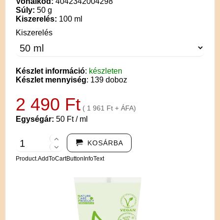
Vonalkód:
4042342004298
Súly:
50 g
Kiszerelés:
100 ml
Kiszerelés
Készlet információ
:
készleten
Készlet mennyiség
: 139 doboz
2 490 Ft
( 1 961 Ft + ÁFA)
Egységár:
50 Ft / ml
KOSÁRBA
Product.AddToCartButtonInfoText