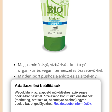
Magas minőségű, vízbázisú síkosító gél
organikus és vegán, természetes összetevőkkel.
Minden bőrtípushoz ajánlott és az érzékeny
bőrűek is biztonsággal használhatják.
Adatkezelési beállítások
Kiváló, hosszan tartó síkosító hatással.
Weboldalunk az alapvető működéshez szükséges
Tápláló hidratáló karragénnel és glycerinnel.
cookie-kat használ. Szélesebb körű funkcionalitáshoz
Óvszerbarát, bőrgyógyászatilag tesztelt
(marketing, statisztika, személyre szabás) egyéb
cookie-kat engedélyezhet.
Részletesebb információk.
készítmény.
Nem ragad, vízben oldódik, így könnyen