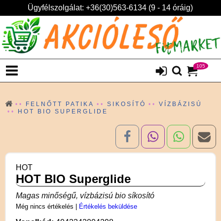
Ügyfélszolgálat: +36(30)563-6134 (9 - 14 óráig)
105
FELNŐTT PATIKA
SIKOSÍTÓ
VÍZBÁZISÚ
HOT BIO SUPERGLIDE
HOT
HOT BIO Superglide
Magas minőségű, vízbázisú bio síkosító
Még nincs értékelés
|
Értékelés beküldése