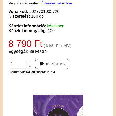
Még nincs értékelés
|
Értékelés beküldése
Vonalkód:
5027701005726
Kiszerelés:
100 db
Készlet információ
:
készleten
Készlet mennyiség
: 100
8 790 Ft
( 6 921 Ft + ÁFA)
Egységár:
88 Ft / db
KOSÁRBA
Product.AddToCartButtonInfoText