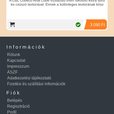
A CBL Cobeco Anal Lube vízbázisú intim síkosító extra sűrű
és csúszó textúrával. Ennek a különleges textúrának kösz
3 090 Ft
Információk
Rólunk
Kapcsolat
Impresszum
ÁSZF
Adatkezelési tájékoztató
Fizetési és szállítási információk
Fiók
Belépés
Regisztráció
Profil