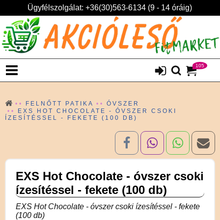
Ügyfélszolgálat: +36(30)563-6134 (9 - 14 óráig)
105
FELNŐTT PATIKA
ÓVSZER
EXS HOT CHOCOLATE - ÓVSZER CSOKI
ÍZESÍTÉSSEL - FEKETE (100 DB)
EXS Hot Chocolate - óvszer csoki
ízesítéssel - fekete (100 db)
EXS Hot Chocolate - óvszer csoki ízesítéssel - fekete
(100 db)