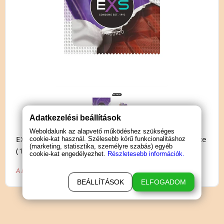
Adatkezelési beállítások
Weboldalunk az alapvető működéshez szükséges
EXS Hot Chocolate -
óvszer
csoki ízesítéssel - fekete
cookie-kat használ. Szélesebb körű funkcionalitáshoz
(marketing, statisztika, személyre szabás) egyéb
(100 db)
cookie-kat engedélyezhet.
Részletesebb információk.
A biztonságos szexuális együttlét érdekében használjon óvszert!
BEÁLLÍTÁSOK
ELFOGADOM