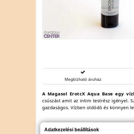
Megbízható áruház
A Magasol ErotcX Aqua Base egy vízb
csúszást amit az intim testrész igényel. 
gazdaságos. Vízben oldódó és könnyen 
Ízesítés
: natúr
Adatkezelési beállítások