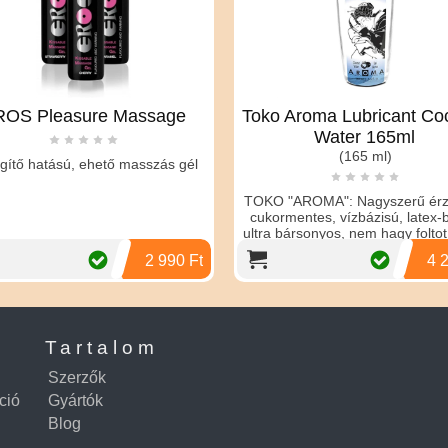
ROS Pleasure Massage
Toko Aroma Lubricant Co
Water 165ml
(165 ml)
gítő hatású, ehető masszás gél
TOKO "AROMA": Nagyszerű érzé
cukormentes, vízbázisú, latex-b
ultra bársonyos, nem hagy foltot
hos...
2 990 Ft
4 
Tartalom
Szerzők
ció
Gyártók
Blog