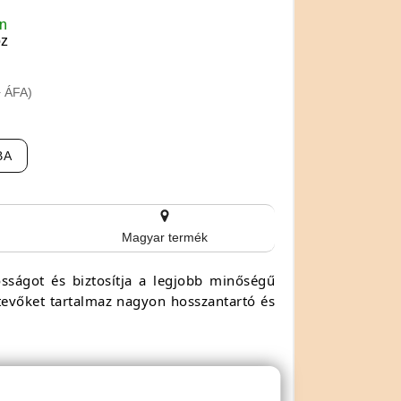
en
oz
+ ÁFA)
BA
Magyar termék
kosságot és biztosítja a legjobb minőségű
zetevőket tartalmaz nagyon hosszantartó és