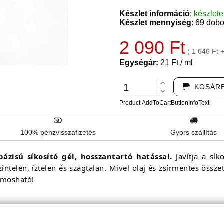
Készlet információ
:
készlet
Készlet mennyiség
: 69 dob
2 090 Ft
( 1 646 Ft 
Egységár:
21 Ft / ml
KOSÁR
Product.AddToCartButtonInfoText
100% pénzvisszafizetés
Gyors szállítás
ázisú síkosító gél, hosszantartó hatással.
Javítja a sí
Szintelen, íztelen és szagtalan. Mivel olaj és zsírmentes öss
lemosható!