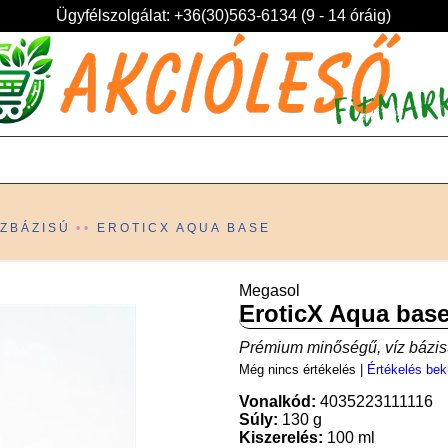
Ügyfélszolgálat: +36(30)563-6134 (9 - 14 óráig)
ÍZBÁZISÚ
EROTICX AQUA BASE
Megasol
EroticX Aqua bas
Prémium minőségű, víz bázisú
Még nincs értékelés
|
Értékelés bek
Vonalkód:
4035223111116
Súly:
130 g
Kiszerelés:
100 ml