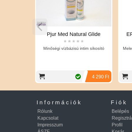
ine Free -
Pjur Med Natural Glide
E
osító
Minőségi vízbázisú intim síkosító
Mele
ulajdonságok:
írmentes vízben
ható nem rag
3 790 Ft
4 290 Ft
Információk
Fiók
Rólunk
Belépés
Kapcsolat
Regisztrá
Impresszum
Profil
ÁSZF
Kosár