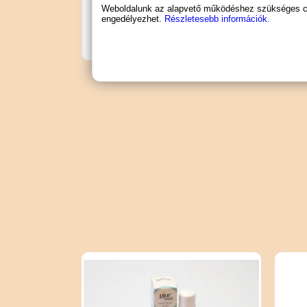
Kiszerelés
: 100ml
Weboldalunk az alapvető működéshez szükséges coo
engedélyezhet.
Részletesebb információk.
Gyártó
: Megasol