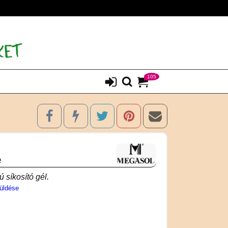
105
e
 síkosító gél.
üldése