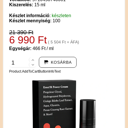
Kiszerelés:
15 ml
Készlet információ
:
készleten
Készlet mennyiség
: 100
21 390 Ft
6 990 Ft
( 5 504 Ft + ÁFA)
Egységár:
466 Ft / ml
KOSÁRBA
Product.AddToCartButtonInfoText