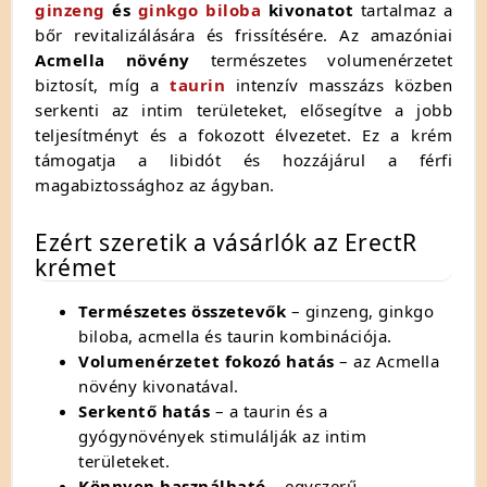
ginzeng
és
ginkgo biloba
kivonatot
tartalmaz a
bőr revitalizálására és frissítésére. Az amazóniai
Acmella növény
természetes volumenérzetet
biztosít, míg a
taurin
intenzív masszázs közben
serkenti az intim területeket, elősegítve a jobb
teljesítményt és a fokozott élvezetet. Ez a krém
támogatja a libidót és hozzájárul a férfi
magabiztossághoz az ágyban.
Ezért szeretik a vásárlók az ErectR
krémet
Természetes összetevők
– ginzeng, ginkgo
biloba, acmella és taurin kombinációja.
Volumenérzetet fokozó hatás
– az Acmella
növény kivonatával.
Serkentő hatás
– a taurin és a
gyógynövények stimulálják az intim
területeket.
Könnyen használható
– egyszerű