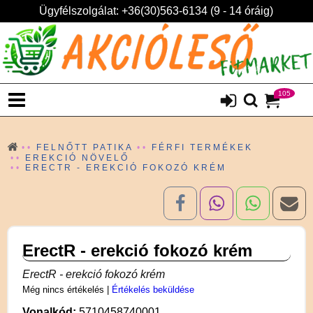
Ügyfélszolgálat: +36(30)563-6134 (9 - 14 óráig)
105
FELNŐTT PATIKA
FÉRFI TERMÉKEK
EREKCIÓ NÖVELŐ
ERECTR - EREKCIÓ FOKOZÓ KRÉM
ErectR - erekció fokozó krém
ErectR - erekció fokozó krém
Még nincs értékelés
|
Értékelés beküldése
Vonalkód:
5710458740001