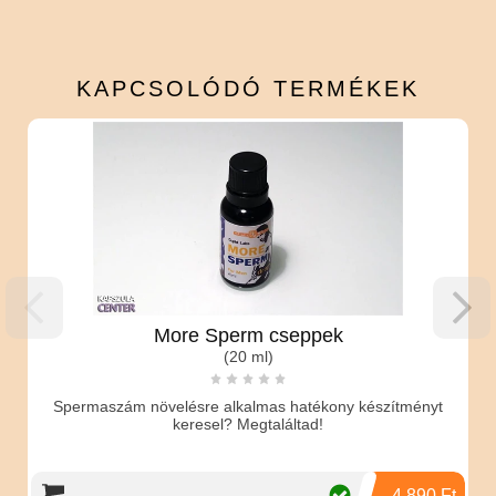
KAPCSOLÓDÓ
TERMÉKEK
More Sperm cseppek
(20 ml)
aszám növelésre alkalmas hatékony készítményt
Egyedüláló kr
keresel? Megtaláltad!
merevséget.
4 890 Ft