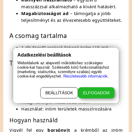
masszázzsal alkalmazható a kívánt hatásért.
Magabiztosságot ad
– támogatja a jobb
teljesítményt és az élvezetesebb együttléteket.
A csomag tartalma
1 db ErectR erekció fokozó krém (15 ml)
Adatkezelési beállítások
Terméktulajdonságok
Weboldalunk az alapvető működéshez szükséges
cookie-kat használ. Szélesebb körű funkcionalitáshoz
(marketing, statisztika, személyre szabás) egyéb
Kiszerelés: 15 ml
cookie-kat engedélyezhet.
Részletesebb információk.
Típus: masszázskrém férfiaknak
Fő összetevők: ginzeng, ginkgo biloba,
BEÁLLÍTÁSOK
ELFOGADOM
acmella, taurin
Állag: könnyen felszívódó krém
Használat: intim területek masszírozására
Hogyan használd
Vigyél fel egy
borsónyit
a krémből az intim