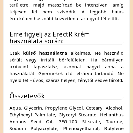
területre, majd masszírozd be intenzíven, amíg
teljesen fel nem szívódik. A legjobb hatás
érdekében használd közvetlenül az együttlét előtt.
Erre figyelj az ErectR krém
használata során:
Csak
külső használatra
alkalmas. Ne használd
sérült vagy irritált bőrfelületen. Ha bármilyen
irritációt tapasztalsz, azonnal hagyd abba a
használatát. Gyermekek elől elzárva tartandó. Ne
nyeld le! Hűvös, száraz helyen, fénytől védve tárold.
Összetevők
Aqua, Glycerin, Propylene Glycol, Cetearyl Alcohol,
Ethylhexyl Palmitate, Glyceryl Stearate, Helianthus
Annuus Seed Oil, PEG-100 Stearate, Taurine,
Sodium Polyacrylate, Phenoxyethanol, Butylene