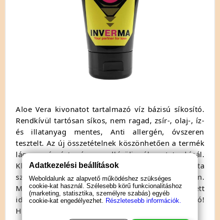
Aloe Vera kivonatot tartalmazó víz bázisú síkosító.
Rendkívül tartósan síkos, nem ragad, zsír-, olaj-, íz-
és illatanyag mentes, Anti allergén, óvszeren
tesztelt. Az új összetételnek köszönhetően a termék
lágy csúszást és rendkívüli élvezetet kínál.
Klinikailag és bőrgyógyászatilag tesztelt. Használata
Adatkezelési beállítások
szükség szerint, korlátlan mennyiségben.
Weboldalunk az alapvető működéshez szükséges
cookie-kat használ. Szélesebb körű funkcionalitáshoz
Minőségét megőrzi a csomagoláson feltüntetett
(marketing, statisztika, személyre szabás) egyéb
időpontig. Gyermekek elől gondosan elzárandó!
cookie-kat engedélyezhet.
Részletesebb információk.
Hűvös, száraz helyen tartandó!