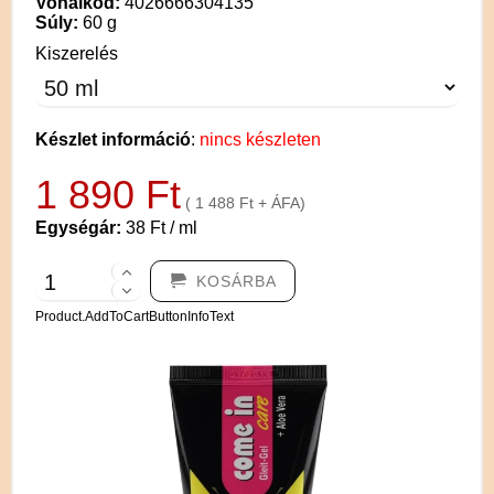
Vonalkód:
4026666304135
Súly:
60 g
Kiszerelés
Készlet információ
:
nincs készleten
1 890 Ft
( 1 488 Ft + ÁFA)
Egységár:
38 Ft / ml
KOSÁRBA
Product.AddToCartButtonInfoText