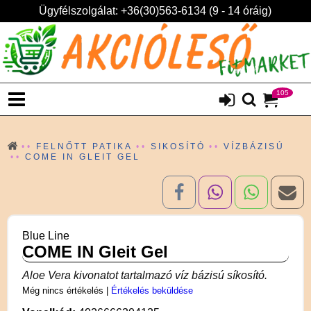
Ügyfélszolgálat: +36(30)563-6134 (9 - 14 óráig)
105
FELNŐTT PATIKA
SIKOSÍTÓ
VÍZBÁZISÚ
COME IN GLEIT GEL
Blue Line
COME IN Gleit Gel
Aloe Vera kivonatot tartalmazó víz bázisú síkosító.
Még nincs értékelés
|
Értékelés beküldése