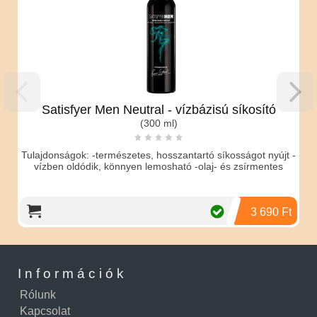
Satisfyer Men Neutral - vízbázisú síkosító
(300 ml)
Tulajdonságok: -természetes, hosszantartó síkosságot nyújt -
vízben oldódik, könnyen lemosható -olaj- és zsírmentes
3 690 Ft
Információk
Rólunk
Kapcsolat