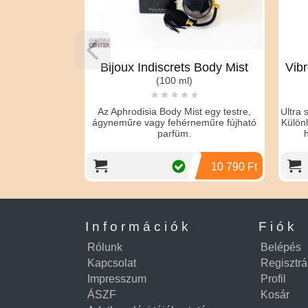
300 ML
Bijoux Indiscrets Body Mist
Vibr
GEL
(100 ml)
Az Aphrodisia Body Mist egy testre,
Ultra s
ágyneműre vagy fehérneműre fújható
Különl
rtó, stimuláló
parfüm.
h
ságot szexuális
zést kelt a...
3 390 Ft
10 790 Ft
Információk
Fiók
Rólunk
Belépés
Kapcsolat
Regisztrá
Impresszum
Profil
ÁSZF
Kosár