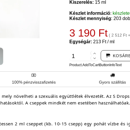
Kiszerelés:
15 ml
Készlet információ
:
készlet
Készlet mennyiség
: 203 do
3 190 Ft
( 2 512 Ft 
Egységár:
213 Ft / ml
KOSÁR
Product.AddToCartButtonInfoText
100% pénzvisszafizetés
Gyors szállítás
 mely növelheti a szexuális együttlétek élvezetét. Az S Drop
ékhatásoktól. A cseppek mindkét nem esetében használhatóak
gtessen 2 ml cseppet (kb. 10-15 csepp) egy pohát vízbe és i