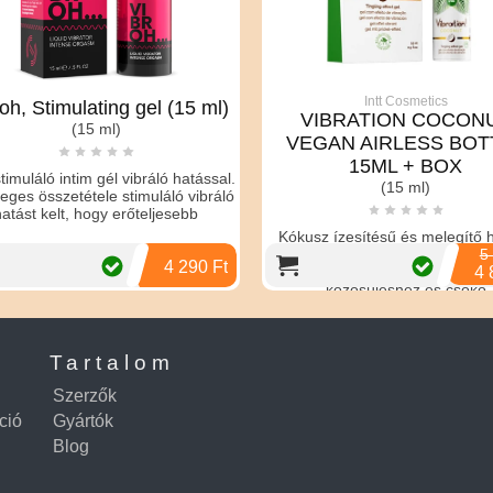
Intt Cosmetics
oh, Stimulating gel (15 ml)
VIBRATION COCON
(15 ml)
VEGAN AIRLESS BOT
15ML + BOX
timuláló intim gél vibráló hatással.
(15 ml)
eges összetétele stimuláló vibráló
atást kelt, hogy erőteljesebb
Kókusz ízesítésű és melegítő h
vegán gél, amely használha
5 
4 290 Ft
masszázshoz, orális szexhe
4 
közösüléshez és csóko
Tartalom
Szerzők
ció
Gyártók
Blog