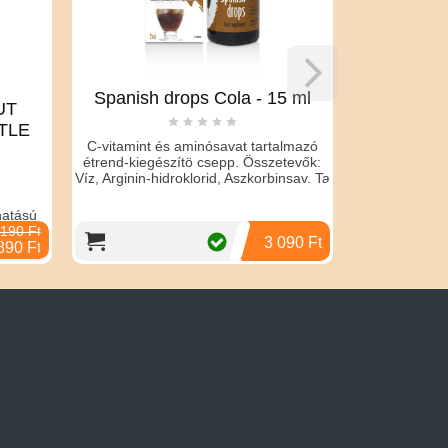
Spanish drops Cola - 15 ml
SEX
UT
CLIT
TLE
C-vitamint és aminósavat tartalmazó
étrend-kiegészítö csepp. Összetevők:
Víz, Arginin-hidroklorid, Aszkorbinsav. Ta
A balzsam 
vérkeringését
atású
ujjával vigyen
tó
190 Ft
3 090 Ft
z,
890 Ft