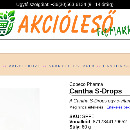
Ügyfélszolgálat: +36(30)563-6134 (9 - 14 óráig)
K
VÁGYFOKOZÓ
SPANYOL CSEPPEK
CANTHA S
Cobeco Pharma
Cantha S-Drops
A Cantha S-Drops egy c-vitam
Még nincs értékelés
|
Értékelés bek
SKU:
SPFE
Vonalkód:
8717344179652
Súly:
60 g