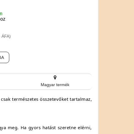
en
boz
+ ÁFA)
BA
Magyar termék
s csak természetes összetevőket tartalmaz,
.
gya meg. Ha gyors hatást szeretne elérni,