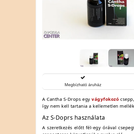
Megbízható áruház
A Cantha S-Drops egy
vágyfokozó
csepp,
így nem kell tartania a kellemetlen mell
Az S-Doprs használata
A szeretkezés előtt fél-egy órával csepe