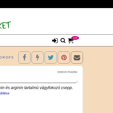
105
-DROPS
in és arginin tartalmú vágyfokozó csepp.
üldése