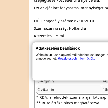
csepegtesse közvetlenül a nyelve alá.
Ezt az ajánlott fogyasztási mennyiséget ne
OÉTI engedély száma: 6710/2010
Származási ország: Hollandia
Kiszerelés: 15 ml
Adatkezelési beállítások
Összetevő adatok
Weboldalunk az alapvető működéshez szükséges coo
1 adag: 15 csepp (1 ml)
engedélyezhet.
Részletesebb információk.
15 adagot tartalmaz (15 ml)
Megnevezés
1 
L-Arginin
40
C vitamin
15
* RDA: a felnőttek számára ajánlott napi
** RDA: értéke nincs meghatározva