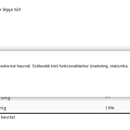
 lépje túl!
kie-kat használ. Szélesebb körű funkcionalitáshoz (marketing, statisztika,
adag (15 csepp)
RDA*% (15
.5mg
**
mg
19%
 bevitel