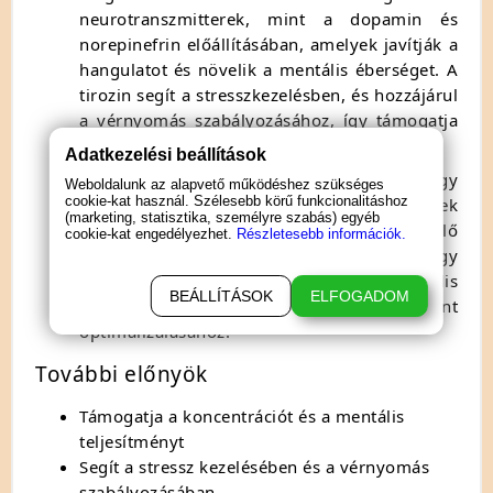
neurotranszmitterek, mint a dopamin és
norepinefrin előállításában, amelyek javítják a
hangulatot és növelik a mentális éberséget. A
tirozin segít a stresszkezelésben, és hozzájárul
a vérnyomás szabályozásához, így támogatja
a szív- és érrendszer egészségét.
Adatkezelési beállítások
Jód
: A jód elengedhetetlen a pajzsmirigy
Weboldalunk az alapvető működéshez szükséges
cookie-kat használ. Szélesebb körű funkcionalitáshoz
hormonjainak termeléséhez, amelyek
(marketing, statisztika, személyre szabás) egyéb
szabályozzák az anyagcserét. A megfelelő
cookie-kat engedélyezhet.
Részletesebb információk.
jódbevitel támogatja a normális pajzsmirigy
működést, ami hozzájárul a hormonális
BEÁLLÍTÁSOK
ELFOGADOM
egyensúly fenntartásához és az energiaszint
optimalizálásához.
További előnyök
Támogatja a koncentrációt és a mentális
teljesítményt
Segít a stressz kezelésében és a vérnyomás
szabályozásában