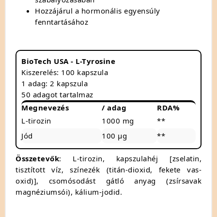
Hozzájárul a hormonális egyensúly
fenntartásához
BioTech USA - L-Tyrosine
Kiszerelés: 100 kapszula
1 adag: 2 kapszula
50 adagot tartalmaz
Megnevezés
/ adag
RDA%
L-tirozin
1000 mg
**
Jód
100 µg
**
Összetevők
: L-tirozin, kapszulahéj [zselatin,
tisztított víz, színezék (titán-dioxid, fekete vas-
oxid)], csomósodást gátló anyag (zsírsavak
magnéziumsói), kálium-jodid.