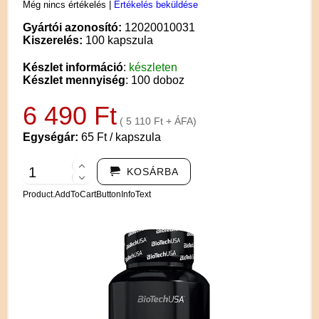
Még nincs értékelés
|
Értékelés beküldése
Gyártói azonosító:
12020010031
Kiszerelés:
100 kapszula
Készlet információ
:
készleten
Készlet mennyiség
: 100 doboz
6 490 Ft
( 5 110 Ft + ÁFA)
Egységár:
65 Ft / kapszula
KOSÁRBA
Product.AddToCartButtonInfoText