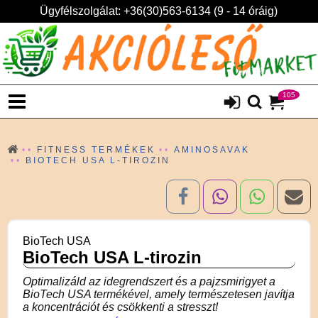
Ügyfélszolgálat: +36(30)563-6134 (9 - 14 óráig)
105
FITNESS TERMÉKEK
AMINOSAVAK
BIOTECH USA L-TIROZIN
BioTech USA
BioTech USA L-tirozin
Optimalizáld az idegrendszert és a pajzsmirigyet a
BioTech USA termékével, amely természetesen javítja
a koncentrációt és csökkenti a stresszt!