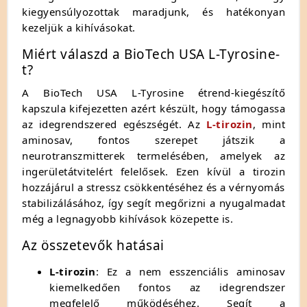
kiegyensúlyozottak maradjunk, és hatékonyan
kezeljük a kihívásokat.
Miért válaszd a BioTech USA L-Tyrosine-
t?
A BioTech USA L-Tyrosine étrend-kiegészítő
kapszula kifejezetten azért készült, hogy támogassa
az idegrendszered egészségét. Az
L-tirozin
, mint
aminosav, fontos szerepet játszik a
neurotranszmitterek termelésében, amelyek az
ingerületátvitelért felelősek. Ezen kívül a tirozin
hozzájárul a stressz csökkentéséhez és a vérnyomás
stabilizálásához, így segít megőrizni a nyugalmadat
még a legnagyobb kihívások közepette is.
Az összetevők hatásai
L-tirozin
: Ez a nem esszenciális aminosav
kiemelkedően fontos az idegrendszer
megfelelő működéséhez. Segít a