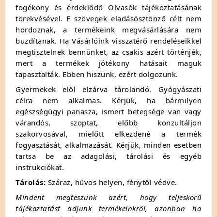
fogékony és érdeklődő Olvasók tájékoztatásának
törekvésével. E szövegek eladásösztönző célt nem
hordoznak, a termékeink megvásárlására nem
buzdítanak. Ha Vásárlóink visszatérő rendeléseikkel
megtisztelnek bennünket, az csakis azért történjék,
mert a termékek jótékony hatásait maguk
tapasztalták. Ebben hiszünk, ezért dolgozunk.
Gyermekek elől elzárva tárolandó. Gyógyászati
célra nem alkalmas. Kérjük, ha bármilyen
egészségügyi panasza, ismert betegsége van vagy
várandós, szoptat, előbb konzultáljon
szakorvosával, mielőtt elkezdené a termék
fogyasztását, alkalmazását. Kérjük, minden esetben
tartsa be az adagolási, tárolási és egyéb
instrukciókat.
Tárolás:
Száraz, hűvös helyen, fénytől védve.
Mindent megteszünk azért, hogy teljeskörű
tájékoztatást adjunk termékeinkről, azonban ha