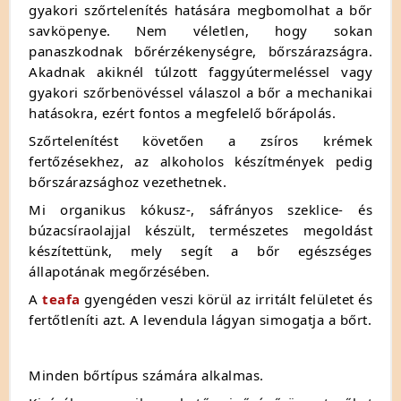
gyakori szőrtelenítés hatására megbomolhat a bőr
savköpenye. Nem véletlen, hogy sokan
panaszkodnak bőrérzékenységre, bőrszárazságra.
Akadnak akiknél túlzott faggyútermeléssel vagy
gyakori szőrbenövéssel válaszol a bőr a mechanikai
hatásokra, ezért fontos a megfelelő bőrápolás.
Szőrtelenítést követően a zsíros krémek
fertőzésekhez, az alkoholos készítmények pedig
bőrszárazsághoz vezethetnek.
Mi organikus kókusz-, sáfrányos szeklice- és
búzacsíraolajjal készült, természetes megoldást
készítettünk, mely segít a bőr egészséges
állapotának megőrzésében.
A
teafa
gyengéden veszi körül az irritált felületet és
fertőtleníti azt. A levendula lágyan simogatja a bőrt.
Minden bőrtípus számára alkalmas.