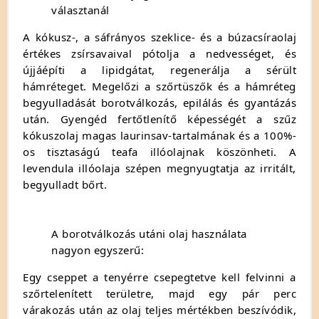
választanál
A kókusz-, a sáfrányos szeklice- és a búzacsíraolaj
értékes zsírsavaival pótolja a nedvességet, és
újjáépíti a lipidgátat, regenerálja a sérült
hámréteget. Megelőzi a szőrtüszők és a hámréteg
begyulladását borotválkozás, epilálás és gyantázás
után. Gyengéd fertőtlenítő képességét a szűz
kókuszolaj magas laurinsav-tartalmának és a 100%-
os tisztaságú teafa illóolajnak köszönheti. A
levendula illóolaja szépen megnyugtatja az irritált,
begyulladt bőrt.
A borotválkozás utáni olaj használata
nagyon egyszerű:
Egy cseppet a tenyérre csepegtetve kell felvinni a
szőrtelenített területre, majd egy pár perc
várakozás után az olaj teljes mértékben beszívódik,