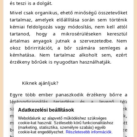
és teszi is a dolgát.
Mivel csak organikus, ehető minőségű összetevőket
tartalmaz, amelyek előállítása során sem történik
kémiai feldolgozás vagy módosítás, nem kell attól
tartanod, hogy a mikrosérüléseken keresztül
ártalmas anyagok jutnak a szervezetedbe. Nem
okoz bőrirritációt, a bőr számára semleges a
kémhatása. Nem tartalmaz alkoholt sem, ezért
érzékeny bőrűek is nyugodtan használhatják.
Kiknek ajánljuk?
Egyre több ember panaszkodik érzékeny bőrre a
légkondicionálás terjedése és a levegő téli
szárazsága miatt. A bőr savköpenyének
Adatkezelési beállítások
megbomlásával az olyan irritáló beavatkozások,
Weboldalunk az alapvető működéshez szükséges
mint a szőrtelenítés, könnyen vezetnek túlzott
cookie-kat használ. Szélesebb körű funkcionalitáshoz
(marketing, statisztika, személyre szabás) egyéb
bőrreakcióhoz. Az emberek egy része
cookie-kat engedélyezhet.
Részletesebb információk.
bőrszárazsággal küzd, másoknak viszont épp a