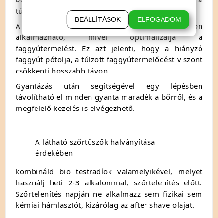
túlzott faggyútermelés okoz gondot.
BEÁLLÍTÁSOK
ELFOGADOM
A borotválkozás utáni olaj minden bőrtípuson
alkalmazható, mivel optimalizálja a
faggyútermelést. Ez azt jelenti, hogy a hiányzó
faggyút pótolja, a túlzott faggyútermelődést viszont
csökkenti hosszabb távon.
Gyantázás után segítségével egy lépésben
távolítható el minden gyanta maradék a bőrről, és a
megfelelő kezelés is elvégezhető.
A látható szőrtüszők halványítása
érdekében
kombináld bio testradíok valamelyikével, melyet
használj heti 2-3 alkalommal, szőrtelenítés előtt.
Szőrtelenítés napján ne alkalmazz sem fizikai sem
kémiai hámlasztót, kizárólag az after shave olajat.