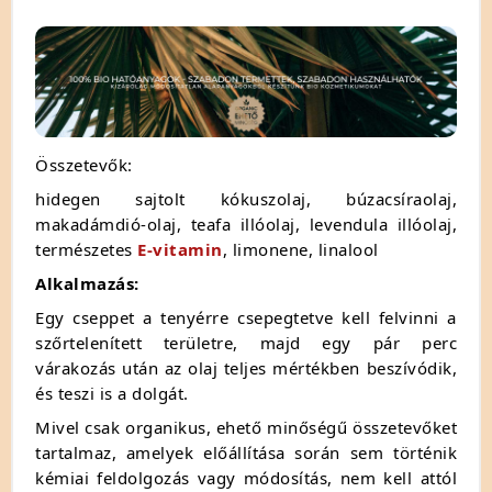
Összetevők:
hidegen sajtolt kókuszolaj, búzacsíraolaj,
makadámdió-olaj, teafa illóolaj, levendula illóolaj,
természetes
E-vitamin
, limonene, linalool
Alkalmazás:
Egy cseppet a tenyérre csepegtetve kell felvinni a
szőrtelenített területre, majd egy pár perc
várakozás után az olaj teljes mértékben beszívódik,
és teszi is a dolgát.
Mivel csak organikus, ehető minőségű összetevőket
tartalmaz, amelyek előállítása során sem történik
kémiai feldolgozás vagy módosítás, nem kell attól