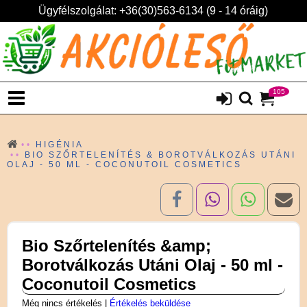
Ügyfélszolgálat: +36(30)563-6134 (9 - 14 óráig)
105
HIGÉNIA
BIO SZŐRTELENÍTÉS & BOROTVÁLKOZÁS UTÁNI
OLAJ - 50 ML - COCONUTOIL COSMETICS
Bio Szőrtelenítés &amp;
Borotválkozás Utáni Olaj - 50 ml -
Coconutoil Cosmetics
Még nincs értékelés
|
Értékelés beküldése