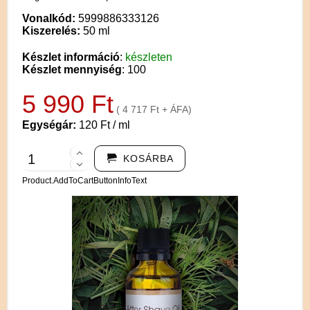
Vonalkód:
5999886333126
Kiszerelés:
50 ml
Készlet információ
:
készleten
Készlet mennyiség
: 100
5 990 Ft
( 4 717 Ft + ÁFA)
Egységár:
120 Ft / ml
KOSÁRBA
Product.AddToCartButtonInfoText