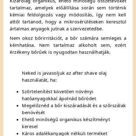
Kizárólag organikus, ehető minőségű összetevőket
tartalmaz, amelyek előállítása során sem történik
kémiai feldolgozás vagy módosítás, így nem kell
attól tartanod, hogy a mikrosérüléseken keresztül
ártalmas anyagok jutnak a szervezetedbe.
Nem okoz bőrirritációt, a bőr számára semleges a
kémhatása. Nem tartalmaz alkoholt sem, ezért
érzékeny bőrűek is nyugodtan használhatják.
Neked is javasoljuk az after shave olaj
használatát, ha:
Szőrtelenítést követően növényi
hatóanyagokkal ápolnád bőrödet
Megelőznéd a bőr kiszáradását és a szőrszálak
benövését
Ehető minőségű organikus készítményt
keresel
Káros adalékanyagok nélküli terméket