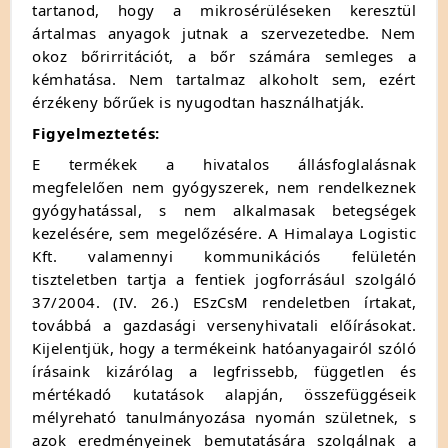
tartanod, hogy a mikrosérüléseken keresztül
ártalmas anyagok jutnak a szervezetedbe. Nem
okoz bőrirritációt, a bőr számára semleges a
kémhatása. Nem tartalmaz alkoholt sem, ezért
érzékeny bőrűek is nyugodtan használhatják.
Figyelmeztetés:
E termékek a hivatalos állásfoglalásnak
megfelelően nem gyógyszerek, nem rendelkeznek
gyógyhatással, s nem alkalmasak betegségek
kezelésére, sem megelőzésére. A Himalaya Logistic
Kft. valamennyi kommunikációs felületén
tiszteletben tartja a fentiek jogforrásául szolgáló
37/2004. (IV. 26.) ESzCsM rendeletben írtakat,
továbbá a gazdasági versenyhivatali előírásokat.
Kijelentjük, hogy a termékeink hatóanyagairól szóló
írásaink kizárólag a legfrissebb, független és
mértékadó kutatások alapján, összefüggéseik
mélyreható tanulmányozása nyomán születnek, s
azok eredményeinek bemutatására szolgálnak a