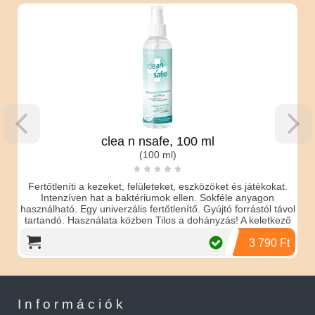
clea n nsafe, 100 ml
(100 ml)
Fertőtleníti a kezeket, felületeket, eszközöket és játékokat.
Intenzíven hat a baktériumok ellen. Sokféle anyagon
használható. Egy univerzális fertőtlenítő. Gyújtó forrástól távol
tartandó. Használata közben Tilos a dohányzás! A keletkező
permetet nem szabad belélegezni! Használat előtt mindig
olvassa el a címkét! Szembe kerülés és lenyelés esetén
3 790 Ft
azonnal mossa ki és keresse fel kezelőorvosát és a
csomagolást vagy a címkét mutassa meg!
Információk