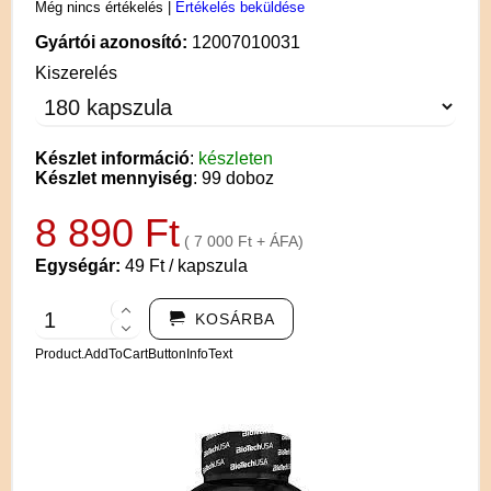
Még nincs értékelés
|
Értékelés beküldése
Gyártói azonosító:
12007010031
Kiszerelés
Készlet információ
:
készleten
Készlet mennyiség
: 99 doboz
8 890 Ft
( 7 000 Ft + ÁFA)
Egységár:
49 Ft / kapszula
KOSÁRBA
Product.AddToCartButtonInfoText