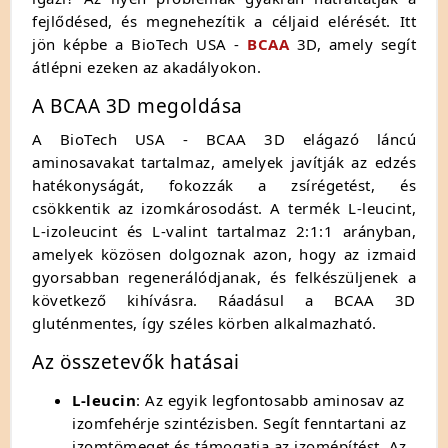
fejlődésed, és megnehezítik a céljaid elérését. Itt
jön képbe a BioTech USA -
BCAA
3D, amely segít
átlépni ezeken az akadályokon.
A BCAA 3D megoldása
A BioTech USA - BCAA 3D elágazó láncú
aminosavakat tartalmaz, amelyek javítják az edzés
hatékonyságát, fokozzák a zsírégetést, és
csökkentik az izomkárosodást. A termék L-leucint,
L-izoleucint és L-valint tartalmaz 2:1:1 arányban,
amelyek közösen dolgoznak azon, hogy az izmaid
gyorsabban regenerálódjanak, és felkészüljenek a
következő kihívásra. Ráadásul a BCAA 3D
gluténmentes, így széles körben alkalmazható.
Az összetevők hatásai
L-leucin
: Az egyik legfontosabb aminosav az
izomfehérje szintézisben. Segít fenntartani az
izomtömeget és támogatja az izomépítést. Az