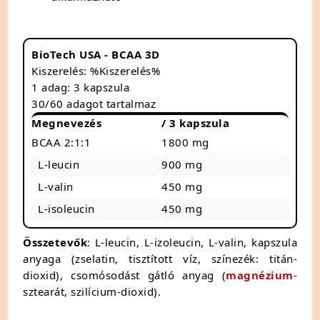
BioTech USA - BCAA 3D
Kiszerelés: %Kiszerelés%
1 adag: 3 kapszula
30/60 adagot tartalmaz
Megnevezés
/ 3 kapszula
BCAA 2:1:1
1800 mg
L-leucin
900 mg
L-valin
450 mg
L-isoleucin
450 mg
Összetevők
: L-leucin, L-izoleucin, L-valin, kapszula
anyaga (zselatin, tisztított víz, színezék: titán-
dioxid), csomósodást gátló anyag (
magnézium
-
sztearát, szilícium-dioxid).