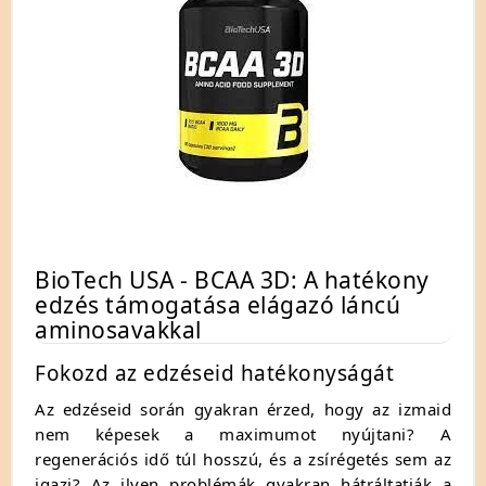
BioTech USA - BCAA 3D: A hatékony
edzés támogatása elágazó láncú
aminosavakkal
Fokozd az edzéseid hatékonyságát
Az edzéseid során gyakran érzed, hogy az izmaid
nem képesek a maximumot nyújtani? A
regenerációs idő túl hosszú, és a zsírégetés sem az
igazi? Az ilyen problémák gyakran hátráltatják a