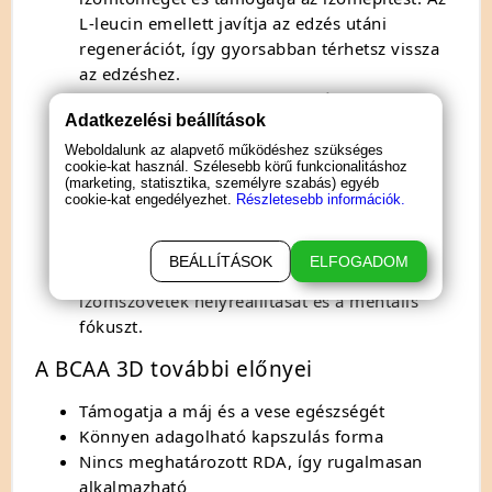
L-leucin emellett javítja az edzés utáni
regenerációt, így gyorsabban térhetsz vissza
az edzéshez.
L-izoleucin
: Fontos szerepet játszik az
Adatkezelési beállítások
energiaszint fenntartásában és a fáradtság
csökkentésében. Az L-izoleucin hozzájárul az
Weboldalunk az alapvető működéshez szükséges
cookie-kat használ. Szélesebb körű funkcionalitáshoz
immunrendszer erősítéséhez és az
(marketing, statisztika, személyre szabás) egyéb
izomregenerációhoz.
cookie-kat engedélyezhet.
Részletesebb információk.
L-valin
: Az L-valin segít az izomsejtek
energiával való ellátásában, így növeli az
BEÁLLÍTÁSOK
ELFOGADOM
állóképességet. Továbbá, támogatja az
izomszövetek helyreállítását és a mentális
fókuszt.
A BCAA 3D további előnyei
Támogatja a máj és a vese egészségét
Könnyen adagolható kapszulás forma
Nincs meghatározott RDA, így rugalmasan
alkalmazható