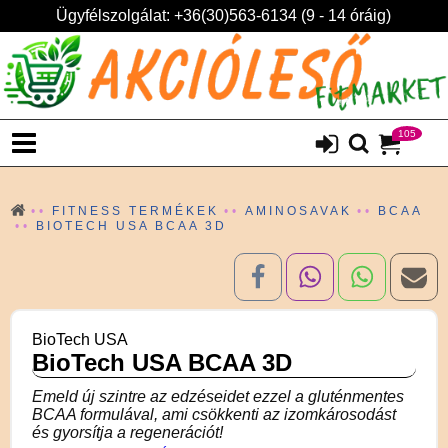
Ügyfélszolgálat: +36(30)563-6134 (9 - 14 óráig)
105
FITNESS TERMÉKEK
AMINOSAVAK
BCAA
BIOTECH USA BCAA 3D
BioTech USA
BioTech USA BCAA 3D
Emeld új szintre az edzéseidet ezzel a gluténmentes
BCAA formulával, ami csökkenti az izomkárosodást
és gyorsítja a regenerációt!