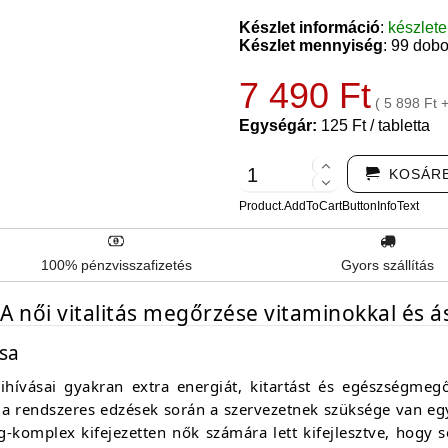
Készlet információ
:
készlet
Készlet mennyiség
: 99 dob
7 490 Ft
( 5 898 Ft 
Egységár:
125 Ft / tabletta
KOSÁR
Product.AddToCartButtonInfoText
100% pénzvisszafizetés
Gyors szállítás
A női vitalitás megőrzése vitaminokkal és 
sa
ívásai gyakran extra energiát, kitartást és egészségmegő
 a rendszeres edzések során a szervezetnek szüksége van 
komplex kifejezetten nők számára lett kifejlesztve, hogy se