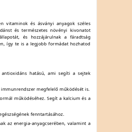
en vitaminok és ásványi anyagok széles
idánst és természetes növényi kivonatot
llapotát, és hozzájárulnak a fáradtság
n, így te is a legjobb formádat hozhatod
antioxidáns hatású, ami segíti a sejtek
az immunrendszer megfelelő működését is.
ormál működéséhez. Segít a kalcium és a
 egészségének fenntartásához.
nak az energia-anyagcserében, valamint a