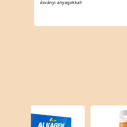
ásványi anyagokkal!