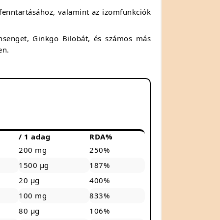
fenntartásához, valamint az izomfunkciók
nsenget, Ginkgo Bilobát, és számos más
en.
/ 1 adag
RDA%
200 mg
250%
1500 µg
187%
20 µg
400%
100 mg
833%
80 µg
106%