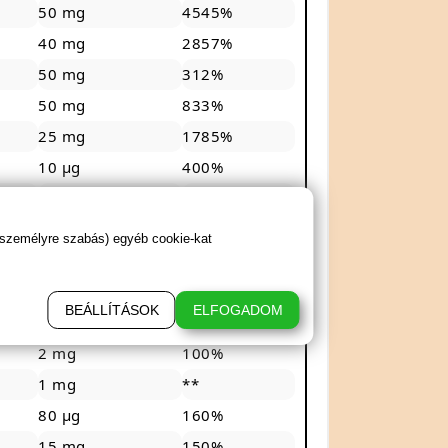
50 mg
4545%
40 mg
2857%
50 mg
312%
50 mg
833%
25 mg
1785%
10 µg
400%
400 µg
200%
200 µg
400%
 személyre szabás) egyéb cookie-kat
400 mg
50%
200 mg
53%
BEÁLLÍTÁSOK
ELFOGADOM
100 µg
250%
2 mg
100%
1 mg
**
80 µg
160%
15 mg
150%