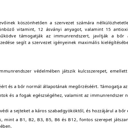
őinek köszönhetően a szervezet számára nélkülözhetetl
önböző vitamint, 12 ásványi anyagot, valamint 15 antiox
űködve támogatják az immunrendszert, javítják a bőr á
edése segít a szervezet igényeinek maximális kielégítésébe
munrendszer védelmében játszik kulcsszerepet, emellett 
éért és a bőr normál állapotának megőrzéséért. Támogatja 
ntok és a fogak egészségéhez, valamint az immunrendszer n
védi a sejteket a káros szabadgyököktől, és hozzájárul a bőr
, mint a B1, B2, B3, B5, B6 és B12, fontos szerepet játsza
sében.