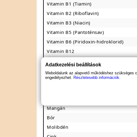
Vitamin B1 (Tiamin)
Vitamin B2 (Riboflavin)
Vitamin B3 (Niacin)
Vitamin B5 (Pantoténsav)
Vitamin B6 (Piridoxin-hidroklorid)
Vitamin B12
Folsav
Adatkezelési beállítások
Biotin
Weboldalunk az alapvető működéshez szükséges coo
engedélyezhet.
Részletesebb információk.
Kálcium
Magnézium
Króm
Mangán
Bór
Molibdén
Cink