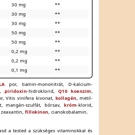
30 mg
**
30 mg
**
30 mg
**
50 mg
**
50 mg
**
0,2 mg
**
0,2 mg
**
0,1 mg
**
LA
por, tiamin-mononitrát, D-kalcium-
,
piridoxin
-hidroklorid,
Q10 koenzim
,
r, Vitis vinifera kivonat,
kollagén
, metil-
lfát, mangán-szulfát, bórsav,
króm
-klorid,
, zeaxantin,
fillokinon
, cianokobalamin.
sd a tested a szükséges vitaminokkal és