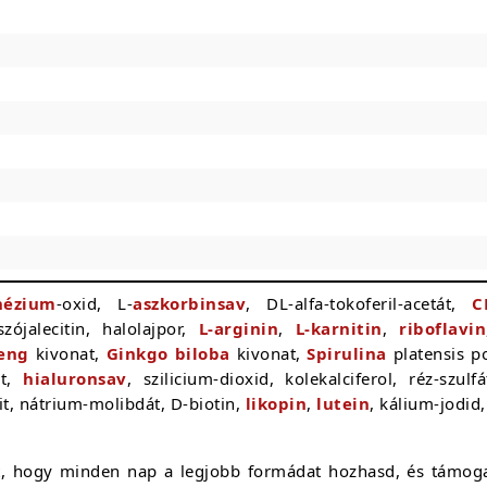
ézium
-oxid, L-
aszkorbinsav
, DL-alfa-tokoferil-acetát,
C
zójalecitin, halolajpor,
L-arginin
,
L-karnitin
,
riboflavin
eng
kivonat,
Ginkgo biloba
kivonat,
Spirulina
platensis po
át,
hialuronsav
, szilicium-dioxid, kolekalciferol, réz-szu
t, nátrium-molibdát, D-biotin,
likopin
,
lutein
, kálium-jodid
, hogy minden nap a legjobb formádat hozhasd, és támoga