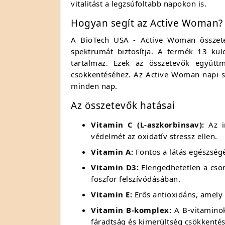
vitalitást a legzsúfoltabb napokon is.
Hogyan segít az Active Woman?
A BioTech USA - Active Woman összetev
spektrumát biztosítja. A termék 13 kül
tartalmaz. Ezek az összetevők együttm
csökkentéséhez. Az Active Woman napi sz
minden nap.
Az összetevők hatásai
Vitamin C (L-aszkorbinsav):
Az im
védelmét az oxidatív stressz ellen.
Vitamin A:
Fontos a látás egészség
Vitamin D3:
Elengedhetetlen a cso
foszfor felszívódásában.
Vitamin E:
Erős antioxidáns, amely 
Vitamin B-komplex:
A B-vitaminok
fáradtság és kimerültség csökkenté