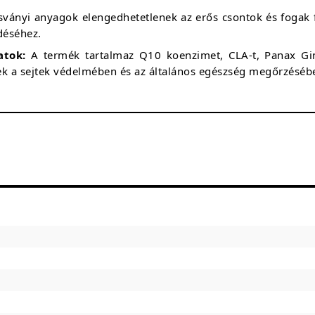
sványi anyagok elengedhetetlenek az erős csontok és fogak 
déséhez.
atok:
A termék tartalmaz Q10 koenzimet, CLA-t, Panax Gi
ek a sejtek védelmében és az általános egészség megőrzéséb