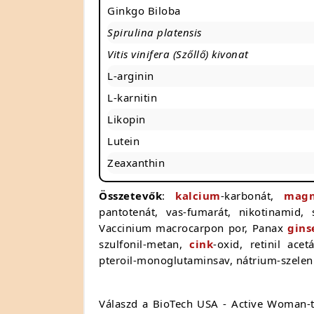
Ginkgo Biloba
Spirulina platensis
Vitis vinifera (Szőllő) kivonat
L-arginin
L-karnitin
Likopin
Lutein
Zeaxanthin
Összetevők
:
kalcium
-karbonát,
magn
pantotenát, vas-fumarát, nikotinamid, s
Vaccinium macrocarpon por, Panax
gins
szulfonil-metan,
cink
-oxid, retinil acet
pteroil-monoglutaminsav, nátrium-szeleni
Válaszd a BioTech USA - Active Woman-t