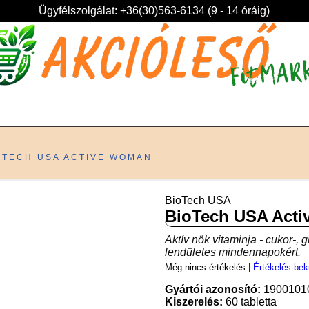
Ügyfélszolgálat: +36(30)563-6134 (9 - 14 óráig)
OTECH USA ACTIVE WOMAN
BioTech USA
BioTech USA Act
Aktív nők vitaminja - cukor-, 
lendületes mindennapokért.
Még nincs értékelés
|
Értékelés bek
Gyártói azonosító:
1900101
Kiszerelés:
60 tabletta