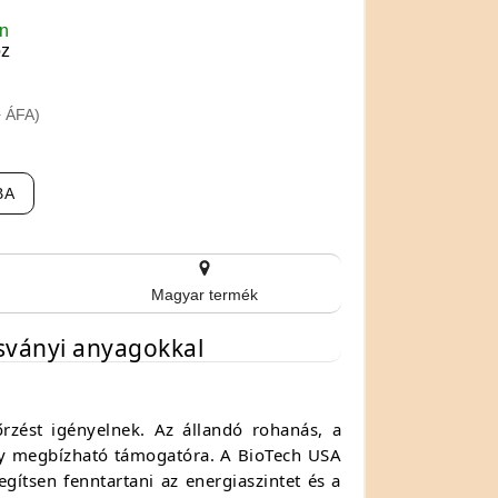
en
oz
+ ÁFA)
BA
Magyar termék
ásványi anyagokkal
rzést igényelnek. Az állandó rohanás, a
egy megbízható támogatóra. A BioTech USA
gítsen fenntartani az energiaszintet és a