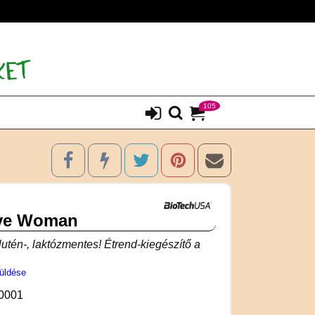
105
ive Woman
glutén-, laktózmentes! Étrend-kiegészítő a
üldése
0001