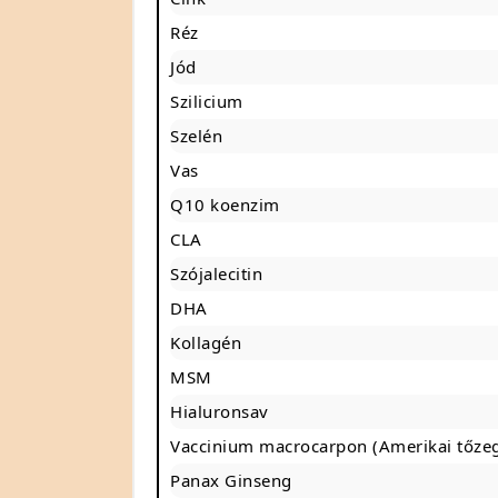
Réz
Jód
Szilicium
Szelén
Vas
Q10 koenzim
CLA
Szójalecitin
DHA
Kollagén
MSM
Hialuronsav
Vaccinium macrocarpon (Amerikai tőze
Panax Ginseng